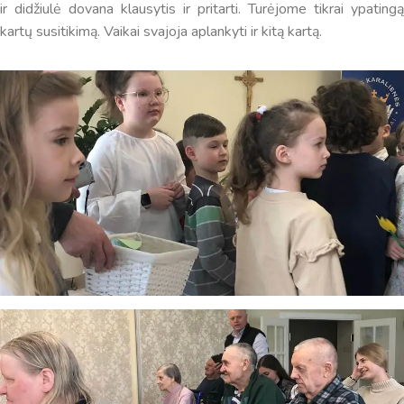
ir didžiulė dovana klausytis ir pritarti. Turėjome tikrai ypatingą
kartų susitikimą. Vaikai svajoja aplankyti ir kitą kartą.
Virtualus asistentas
E. Balsio gimnazijos DI
Sveiki! Taip, aš esu virtualus. Tačiau dirbtinis intelektas
suteikia man galimybę ne tik analizuoti Jūsų klausimą, bet
dar tobulai atsimenu visą šioje svetainėje pateiktą
informaciją. Jei visgi man pritrūks išmanumo - pateiksiu
Jums reikiamus kontaktus, kur galėsite pasiklausti
atsakingo specialisto.
Taigi... kuo galėčiau Jums padėti?