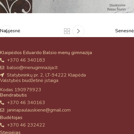
Naujesnė
Senesnė
Klaipėdos Eduardo Balsio menų gimnazija
+370 46 340183
balsio@menugimnazija.lt
Statybininkų pr. 2, LT-94222 Klaipėda
Valstybės biudžetinė įstaiga
Kodas 190979923
Bendrabutis
+370 46 340163
janinapaulauskiene@gmail.com
Budėtojas
+370 46 232422
Steigėjas