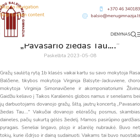
Skip to navigation
+370 46 340183
Skip to main content
balsio@menugimnazija.lt
DIENYNAS
NAUJIENOS
„Pavasario žiedas Tau….”
Paskelbta 2023-05-08
Gražų saulėtą rytą 1b klasės vaikai kartu su savo mokytoja Rasa
Balčiene, tikybos mokytoja Virginija Balsyte-Jackuviene, choro
mokytoja Virginija Simonavičiene ir akomponiatoriumi Žilvinu
Gaidžiu keliavo į Taikos Karalienės globos namus ir seneliams bei
jų darbuotojams dovanojo gražų, šiltą, jautrų koncertą „Pavasario
žiedas Tau…." Vaikučiai dovanojo eilėraščių posmus, skambias
daineles, pačių sukurtą gėlės žiedelį. Mamos pasirūpino gardžiais
pyragais. Seneliai lingavo, plojo ir ašarėlę nubraukė. Buvo net
tokių, kurie išdrįso ir dainą sudainuoti. Vaikams tai buvo nuostaba