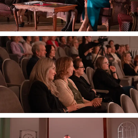
Virtualus asistentas
E. Balsio gimnazijos DI
Sveiki! Taip, aš esu virtualus. Tačiau dirbtinis intelektas
suteikia man galimybę ne tik analizuoti Jūsų klausimą, bet
dar tobulai atsimenu visą šioje svetainėje pateiktą
informaciją. Jei visgi man pritrūks išmanumo - pateiksiu
Jums reikiamus kontaktus, kur galėsite pasiklausti
atsakingo specialisto.
Taigi... kuo galėčiau Jums padėti?