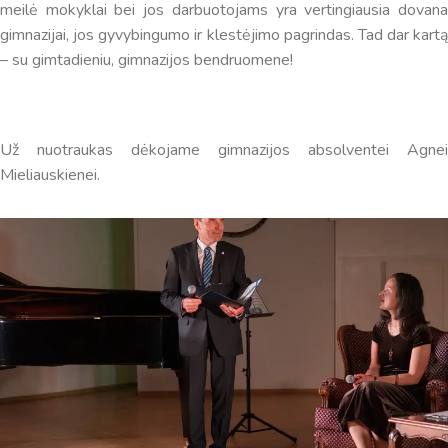
meilė mokyklai bei jos darbuotojams yra vertingiausia dovana
gimnazijai, jos gyvybingumo ir klestėjimo pagrindas. Tad dar kartą
– su gimtadieniu, gimnazijos bendruomene!
Už nuotraukas dėkojame gimnazijos absolventei Agnei
Mieliauskienei.