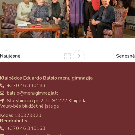
Naujesnė
Senesnė
Klaipėdos Eduardo Balsio menų gimnazija
+370 46 340183
balsio@menugimnazija.lt
Statybininkų pr. 2, LT-94222 Klaipėda
Valstybės biudžetinė įstaiga
Kodas 190979923
Bendrabutis
+370 46 340163