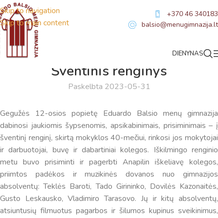
Skip to navigation
+370 46 340183
Skip to main content
balsio@menugimnazija.lt
DIENYNAS
NAUJIENOS
Šventinis renginys
Paskelbta 2023-05-31
Gegužės 12-osios popietę Eduardo Balsio menų gimnazija
dabinosi jaukiomis šypsenomis, apsikabinimais, prisiminimais – į
šventinį renginį, skirtą mokyklos 40-mečiui, rinkosi jos mokytojai
ir darbuotojai, buvę ir dabartiniai kolegos. Iškilmingo renginio
metu buvo prisiminti ir pagerbti Anapilin iškeliavę kolegos,
priimtos padėkos ir muzikinės dovanos nuo gimnazijos
absolventų: Teklės Baroti, Tado Girininko, Dovilės Kazonaitės,
Gusto Leskausko, Vladimiro Tarasovo. Jų ir kitų absolventų,
atsiuntusių filmuotus pagarbos ir šilumos kupinus sveikinimus,