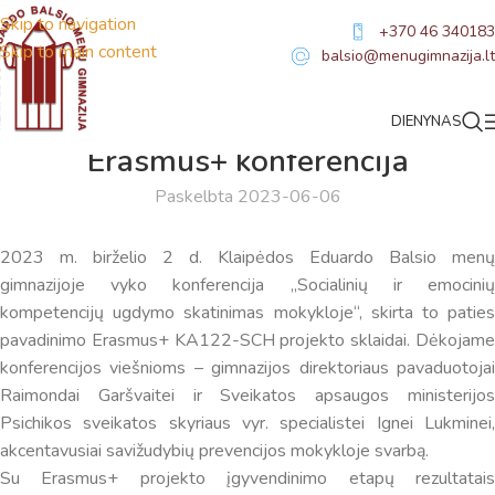
Skip to navigation
+370 46 340183
Skip to main content
balsio@menugimnazija.lt
DIENYNAS
NAUJIENOS
Erasmus+ konferencija
Paskelbta 2023-06-06
2023 m. birželio 2 d. Klaipėdos Eduardo Balsio menų
gimnazijoje vyko konferencija „Socialinių ir emocinių
kompetencijų ugdymo skatinimas mokykloje“, skirta to paties
pavadinimo Erasmus+ KA122-SCH projekto sklaidai. Dėkojame
konferencijos viešnioms – gimnazijos direktoriaus pavaduotojai
Raimondai Garšvaitei ir Sveikatos apsaugos ministerijos
Psichikos sveikatos skyriaus vyr. specialistei Ignei Lukminei,
akcentavusiai savižudybių prevencijos mokykloje svarbą.
Su Erasmus+ projekto įgyvendinimo etapų rezultatais