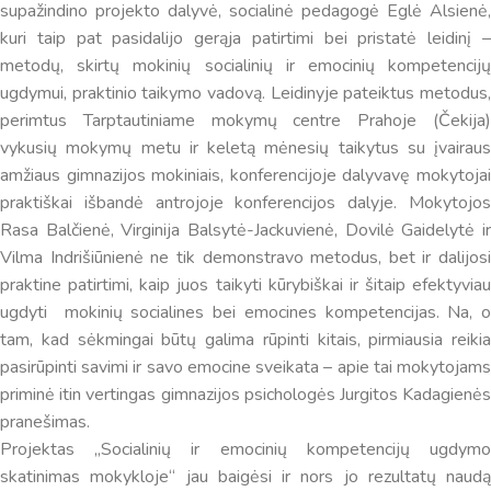
supažindino projekto dalyvė, socialinė pedagogė Eglė Alsienė,
kuri taip pat pasidalijo gerąja patirtimi bei pristatė leidinį –
metodų, skirtų mokinių socialinių ir emocinių kompetencijų
ugdymui, praktinio taikymo vadovą. Leidinyje pateiktus metodus,
perimtus Tarptautiniame mokymų centre Prahoje (Čekija)
vykusių mokymų metu ir keletą mėnesių taikytus su įvairaus
amžiaus gimnazijos mokiniais, konferencijoje dalyvavę mokytojai
praktiškai išbandė antrojoje konferencijos dalyje. Mokytojos
Rasa Balčienė, Virginija Balsytė-Jackuvienė, Dovilė Gaidelytė ir
Vilma Indrišiūnienė ne tik demonstravo metodus, bet ir dalijosi
praktine patirtimi, kaip juos taikyti kūrybiškai ir šitaip efektyviau
ugdyti mokinių socialines bei emocines kompetencijas. Na, o
tam, kad sėkmingai būtų galima rūpinti kitais, pirmiausia reikia
pasirūpinti savimi ir savo emocine sveikata – apie tai mokytojams
priminė itin vertingas gimnazijos psichologės Jurgitos Kadagienės
pranešimas.
Projektas „Socialinių ir emocinių kompetencijų ugdymo
skatinimas mokykloje“ jau baigėsi ir nors jo rezultatų naudą