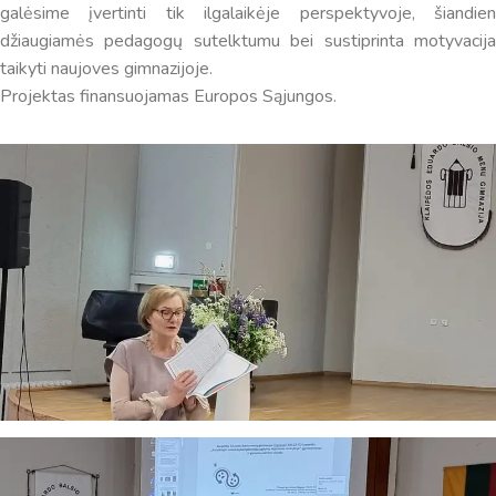
galėsime įvertinti tik ilgalaikėje perspektyvoje, šiandien
džiaugiamės pedagogų sutelktumu bei sustiprinta motyvacija
taikyti naujoves gimnazijoje.
Projektas finansuojamas Europos Sąjungos.
Virtualus asistentas
E. Balsio gimnazijos DI
Sveiki! Taip, aš esu virtualus. Tačiau dirbtinis intelektas
suteikia man galimybę ne tik analizuoti Jūsų klausimą, bet
dar tobulai atsimenu visą šioje svetainėje pateiktą
informaciją. Jei visgi man pritrūks išmanumo - pateiksiu
Jums reikiamus kontaktus, kur galėsite pasiklausti
atsakingo specialisto.
Taigi... kuo galėčiau Jums padėti?