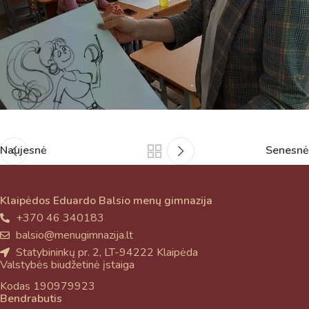
Naujesnė
Senesnė
Klaipėdos Eduardo Balsio menų gimnazija
+370 46 340183
balsio@menugimnazija.lt
Statybininkų pr. 2, LT-94222 Klaipėda
Valstybės biudžetinė įstaiga
Kodas 190979923
Bendrabutis