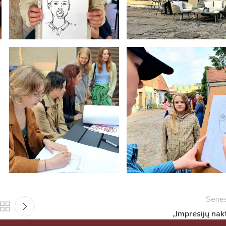
Sene
„Impresijų nakt