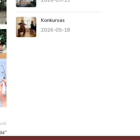
Konkursas
2026-05-18
Virtualus asistentas
E. Balsio gimnazijos DI
Sveiki! Taip, aš esu virtualus. Tačiau
dirbtinis intelektas suteikia man galimybę
ne tik analizuoti Jūsų klausimą, bet dar
tobulai atsimenu visą šioje svetainėje
pateiktą informaciją. Jei visgi man pritrūks
išmanumo - pateiksiu Jums reikiamus
kontaktus, kur galėsite pasiklausti
snė
atsakingo specialisto.
is”
Taigi... kuo galėčiau Jums padėti?