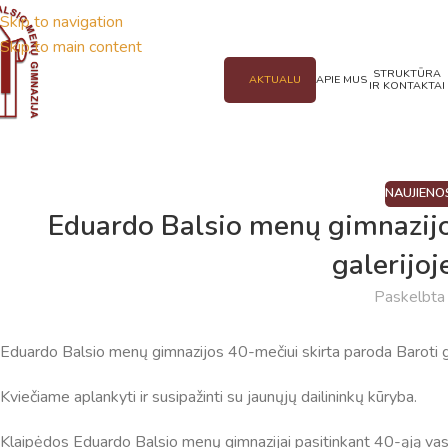
Skip to navigation
Skip to main content
STRUKTŪRA
AKTUALU
APIE MUS
IR KONTAKTAI
NAUJIENO
Eduardo Balsio menų gimnazijo
galerijoj
Paskelbt
Eduardo Balsio menų gimnazijos 40-mečiui skirta paroda Baroti ga
Kviečiame aplankyti ir susipažinti su jaunųjų dailininkų kūryba.
Klaipėdos Eduardo Balsio menų gimnazijai pasitinkant 40-ąją vasar