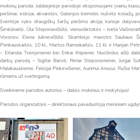
mokinių paroda. Jubiliejinėje parodoje eksponuojami įvairių klasi
piešiniai, eskizai, akvarelės. Galerijos kiemelis nušvito koliažų
šventėje vyko draugiškų šaržų piešimo akcija, kurioje dalyv
Šimkūnaitė, Ūla Steponavičiūtė, vienuoliktokės – Iveta Vaišnorait
Voronov, Elena Juknevičiūtė. Skambėjo maestro Sauliaus Šiau
Penkauskaitės, 10 kl., Martos Rameikaitės, 11 kl. ir Marijan Pet
– Erlandai Tverijonienei bei Erikai Kripienei. Nuoširdus ačiū 
darbų parodą – Sigitai Baroti, Rimai Steponėnienei, Jurgai Sutku
Malakauskienei, Felicijai Pinkevičienei, Aurimui Anusui, Ryčiui Mar
rūmams už svetingumą.
Sveikiname parodos autorius – dailės mokinius ir mokytojus!
Pamokų laikas
Parodos organizatorė – direktoriaus pavaduotoja meniniam ugdym
Pamoka
Pradžia
Pabaig
1
8:00
8:45
2
8:55
9:40
3
9:50
10:35
4
10:50
11:35