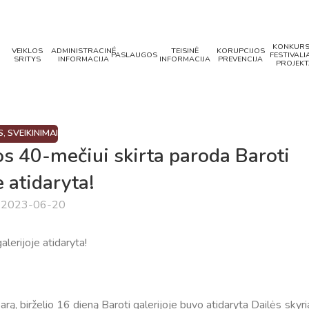
KONKURS
VEIKLOS
ADMINISTRACINĖ
TEISINĖ
KORUPCIJOS
PASLAUGOS
FESTIVALIA
SRITYS
INFORMACIJA
INFORMACIJA
PREVENCIJA
PROJEKT
S
,
SVEIKINIMAI
s 40-mečiui skirta paroda Baroti
e atidaryta!
a 2023-06-20
lerijoje atidaryta!
ą, birželio 16 dieną Baroti galerijoje buvo atidaryta Dailės skyri