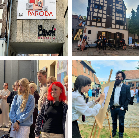
5
11:55
12:40
6
13:00
13:45
7
14:00
14:45
8
14:55
15:40
9
15:50
16:35
10
16:45
17:30
11
17:40
18:25
12
18:35
19:20