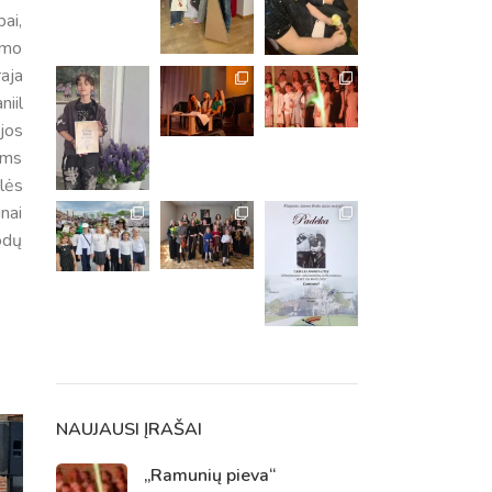
bai,
ymo
aja
niil
jos
oms
lės
nai
rodų
m. m.
m.
NAUJAUSI ĮRAŠAI
„Ramunių pieva“