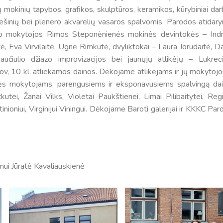
ų mokinių tapybos, grafikos, skulptūros, keramikos, kūrybiniai dar
, piešinių bei plenero akvarelių vasaros spalvomis. Parodos atidar
avo mokytojos Rimos Steponėnienės mokinės devintokės – Indr
ė, Eva Virvilaitė, Ugnė Rimkutė, dvyliktokai – Laura Jorudaitė, Da
čiulio džiazo improvizacijos bei jaunųjų atlikėjų – Lukreci
rov, 10 kl. atliekamos dainos. Dėkojame atlikėjams ir jų mokytoj
dailės mokytojams, parengusiems ir eksponavusiems spalvingą dai
tei, Žanai Vilks, Violetai Paukštienei, Limai Pilibaitytei, Regi
tinioniui, Virginijui Viningui. Dėkojame Baroti galerijai ir KKKC Pa
Tvarkaraščiai
Bendrojo ugdymo pamokų tvarkaraštis 2025-2026 
ui Jūratė Kavaliauskienė
a
Pradinių klasių pamokų tvarkaraštis 2025-2026 m. 
Atostogos
2025 - 2026 mokslo metų atostogos