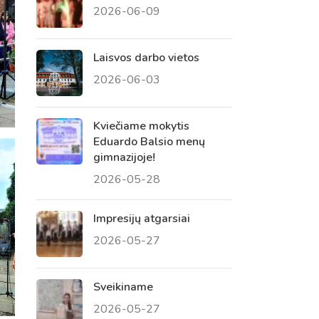
2026-06-09
 tėvų susirinkimai
, atvirų durų dienos, tėvų
Laisvos darbo vietos
2026-06-03
Kviečiame mokytis
Eduardo Balsio menų
gimnazijoje!
2026-05-28
Impresijų atgarsiai
2026-05-27
Sveikiname
2026-05-27