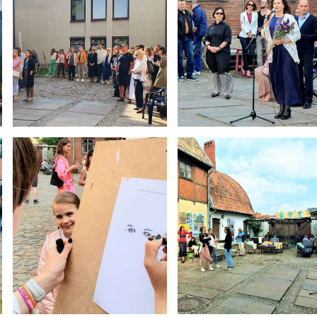
Netradicinio ugdymo dienos, atvirų durų dienos,
2025 - 2026 mokslo metų netradicinio ugdymo dienos
susirinkimai
Veiklos ir renginių planas
2025 - 2026 mokslo metų veiklos ir enginių planas