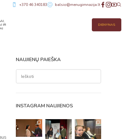
+370 46 340183
balsio@menugimnazija.lt
AI,
I IR
DIENYNAS
AI
NAUJIENŲ PAIEŠKA
INSTAGRAM NAUJIENOS
aus