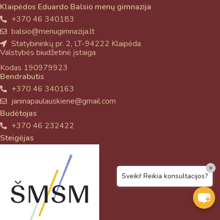
Klaipėdos Eduardo Balsio menų gimnazija
+370 46 340183
balsio@menugimnazija.lt
Statybininkų pr. 2, LT-94222 Klaipėda
Valstybės biudžetinė įstaiga
Kodas 190979923
Bendrabutis
+370 46 340163
janinapaulauskiene@gmail.com
Budėtojas
+370 46 232422
Steigėjas
×
Sveiki! Reikia konsultacijos?