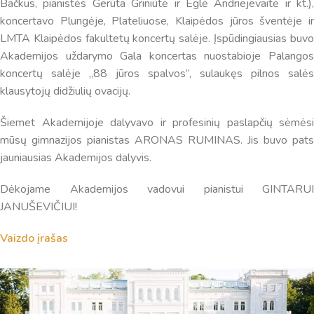
Bačkus, pianistės Gerūta Griniūtė ir Eglė Andriejevaitė ir kt.),
koncertavo Plungėje, Plateliuose, Klaipėdos jūros šventėje ir
LMTA Klaipėdos fakultetų koncertų salėje. Įspūdingiausias buvo
Akademijos uždarymo Gala koncertas nuostabioje Palangos
koncertų salėje ,,88 jūros spalvos”, sulaukęs pilnos salės
klausytojų didžiulių ovacijų.
Šiemet Akademijoje dalyvavo ir profesinių paslapčių sėmėsi
mūsų gimnazijos pianistas ARONAS RUMINAS. Jis buvo pats
jauniausias Akademijos dalyvis.
Dėkojame Akademijos vadovui pianistui GINTARUI
JANUŠEVIČIUI!
Vaizdo įrašas
Virtualus asistentas
E. Balsio gimnazijos DI