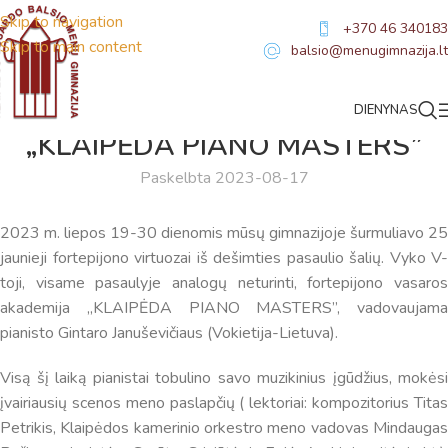
Skip to navigation
+370 46 340183
Skip to main content
balsio@menugimnazija.lt
DIENYNAS
NAUJIENOS
„KLAIPĖDA PIANO MASTERS”
Paskelbta 2023-08-17
2023 m. liepos 19-30 dienomis mūsų gimnazijoje šurmuliavo 25
jaunieji fortepijono virtuozai iš dešimties pasaulio šalių. Vyko V-
toji, visame pasaulyje analogų neturinti, fortepijono vasaros
akademija „KLAIPĖDA PIANO MASTERS”, vadovaujama
pianisto Gintaro Januševičiaus (Vokietija-Lietuva).
Visą šį laiką pianistai tobulino savo muzikinius įgūdžius, mokėsi
įvairiausių scenos meno paslapčių ( lektoriai: kompozitorius Titas
Petrikis, Klaipėdos kamerinio orkestro meno vadovas Mindaugas