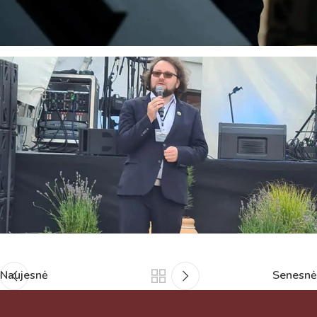
Naujesnė
Senesnė