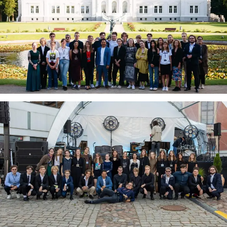
Sveiki! Taip, aš esu virtualus. Tačiau dirbtinis intelektas
suteikia man galimybę ne tik analizuoti Jūsų klausimą, bet
dar tobulai atsimenu visą šioje svetainėje pateiktą
informaciją. Jei visgi man pritrūks išmanumo - pateiksiu
Jums reikiamus kontaktus, kur galėsite pasiklausti
atsakingo specialisto.
Taigi... kuo galėčiau Jums padėti?