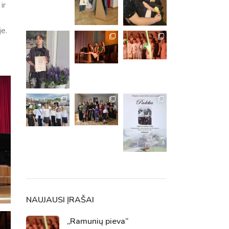
ir
je.
m. m.
m.
NAUJAUSI ĮRAŠAI
„Ramunių pieva“