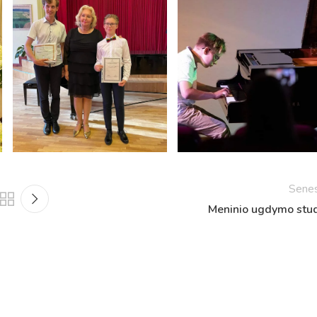
Netradicinio ugdymo dienos, atvirų durų dienos,
2025 - 2026 mokslo metų netradicinio ugdymo dienos
susirinkimai
Veiklos ir renginių planas
2025 - 2026 mokslo metų veiklos ir enginių planas
Sene
Meninio ugdymo stud