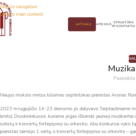
Skip to navigation
Skip to main content
STRUKTŪRA
AKTUALU
APIE MUS
IR KONTAKTAI
NAU
Muzika
Paskelbt
Naujus mokslo metus būsimas septintokas pianistas Aronas Rumina
2023 m.rugpjūčio 14-23 dienomis jis dalyvavo Tarptautiniame muz
limits) Druskininkuose, kuriame jėgas išbandė jaunieji muzikantai 
solistų ir koncertų fortepijonui su orkestru. Abu konkursai vyko t
pianistas laimėjo 1 vietą, o koncertų fortepijonui su orkestru – ga