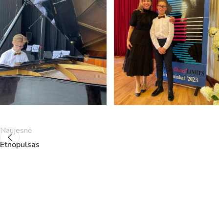
5
11:55
12:40
6
13:00
13:45
7
14:00
14:45
8
14:55
15:40
9
15:50
16:35
10
16:45
17:30
11
17:40
18:25
12
18:35
19:20
Naujesnė
Etnopulsas