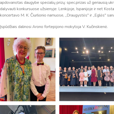
apdovanotas daugybe specialių prizų: spec.prizas už geriausią ukrai
dalyvauti konkursuose užsienyje: Lenkijoje, Ispanijoje ir net Kos
koncertavo M. K. Čiurlionio namuose, ,,Draugystės" ir ,,Eglės" san
Įspūdžiais dalinosi Arono fortepijono mokytoja V. Kučinskienė.
Pamokų laikas
Pamoka
Pradžia
Pabaig
1
8:00
8:45
2
8:55
9:40
3
9:50
10:35
4
10:50
11:35