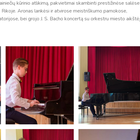
niečių kūrinio atlikimą, pakvietimai skambinti prestižinėse salėse 
ta Rikoje. Aronas lankėsi ir atvirose meistriškumo pamokose,
atorijose, bei grojo J. S. Bacho koncertą su orkestru miesto aikštė
Tvarkaraščiai
Bendrojo ugdymo pamokų tvarkaraštis 2025-2026 
a
Pradinių klasių pamokų tvarkaraštis 2025-2026 m. 
Atostogos
2025 - 2026 mokslo metų atostogos