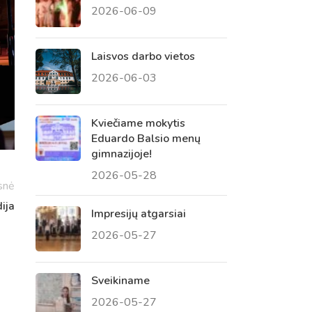
2026-06-09
 tėvų susirinkimai
, atvirų durų dienos, tėvų
Laisvos darbo vietos
2026-06-03
Kviečiame mokytis
Eduardo Balsio menų
gimnazijoje!
2026-05-28
snė
ija
Impresijų atgarsiai
2026-05-27
Sveikiname
2026-05-27