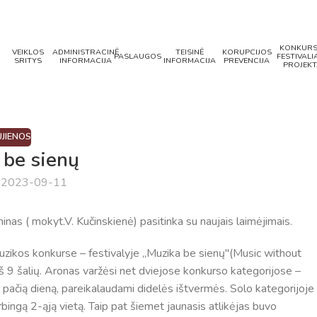
KONKURS
VEIKLOS
ADMINISTRACINĖ
TEISINĖ
KORUPCIJOS
PASLAUGOS
FESTIVALIA
SRITYS
INFORMACIJA
INFORMACIJA
PREVENCIJA
PROJEKT
JIENOS
 be sienų
a 2023-09-11
s ( mokyt.V. Kučinskienė) pasitinka su naujais laimėjimais.
ikos konkurse – festivalyje ,,Muzika be sienų"(Music without
iš 9 šalių. Aronas varžėsi net dviejose konkurso kategorijose –
ą pačią dieną, pareikalaudami didelės ištvermės. Solo kategorijoje
rbingą 2-ąją vietą. Taip pat šiemet jaunasis atlikėjas buvo