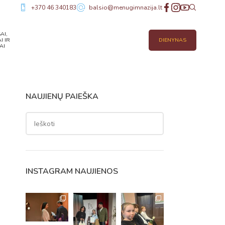
+370 46 340183
balsio@menugimnazija.lt
AI,
I IR
DIENYNAS
AI
NAUJIENŲ PAIEŠKA
INSTAGRAM NAUJIENOS