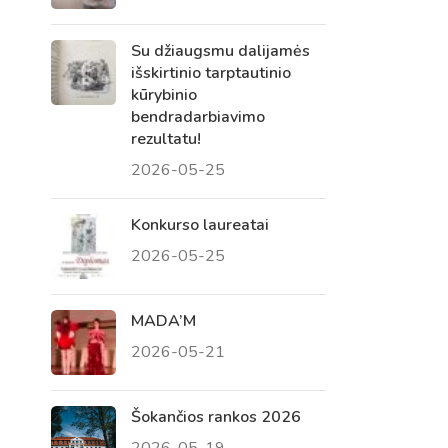
Su džiaugsmu dalijamės
išskirtinio tarptautinio
kūrybinio
bendradarbiavimo
rezultatu!
2026-05-25
Konkurso laureatai
2026-05-25
Virtualus asistentas
E. Balsio gimnazijos DI
MADA’M
2026-05-21
Sveiki! Taip, aš esu virtualus. Tačiau
dirbtinis intelektas suteikia man galimybę
ne tik analizuoti Jūsų klausimą, bet dar
Šokančios rankos 2026
tobulai atsimenu visą šioje svetainėje
2026-05-19