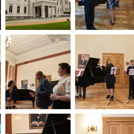
Netradicinio ugdymo dienos, atvirų durų dienos,
2025 - 2026 mokslo metų netradicinio ugdymo dienos
susirinkimai
Veiklos ir renginių planas
2025 - 2026 mokslo metų veiklos ir enginių planas