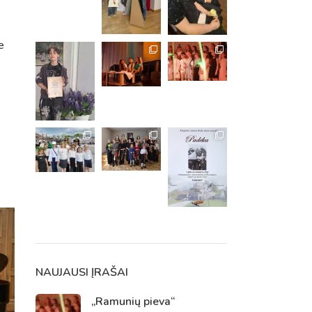
e
m. m.
m.
NAUJAUSI ĮRAŠAI
„Ramunių pieva“