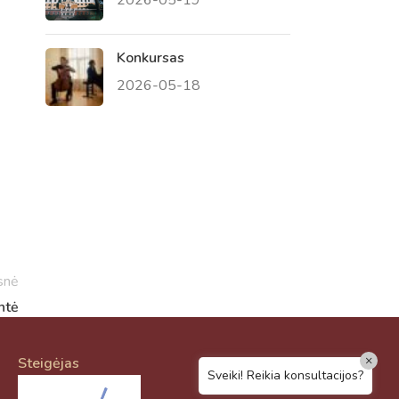
Konkursas
2026-05-18
Virtualus asistentas
E. Balsio gimnazijos DI
Sveiki! Taip, aš esu virtualus. Tačiau
dirbtinis intelektas suteikia man galimybę
ne tik analizuoti Jūsų klausimą, bet dar
tobulai atsimenu visą šioje svetainėje
pateiktą informaciją. Jei visgi man pritrūks
išmanumo - pateiksiu Jums reikiamus
kontaktus, kur galėsite pasiklausti
snė
atsakingo specialisto.
ntė
Taigi... kuo galėčiau Jums padėti?
×
Steigėjas
Sveiki! Reikia konsultacijos?