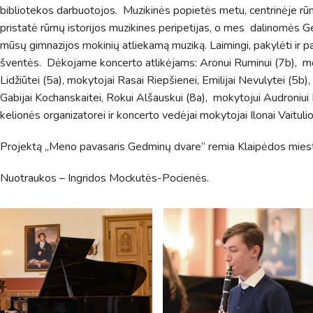
bibliotekos darbuotojos. Muzikinės popietės metu, centrinėje rū
pristatė rūmų istorijos muzikines peripetijas, o mes dalinomės 
mūsų gimnazijos mokinių atliekamą muziką. Laimingi, pakylėti ir pa
šventės. Dėkojame koncerto atlikėjams: Aronui Ruminui (7b), moky
Lidžiūtei (5a), mokytojai Rasai Riepšienei, Emilijai Nevulytei (5b)
Gabijai Kochanskaitei, Rokui Alšauskui (8a), mokytojui Audroniui 
kelionės organizatorei ir koncerto vedėjai mokytojai Ilonai Vaitulio
Projektą „Meno pavasaris Gedminų dvare“ remia Klaipėdos miest
Nuotraukos – Ingridos Mockutės-Pocienės.
Pamokų laikas
Pamoka
Pradžia
Pabaig
1
8:00
8:45
2
8:55
9:40
3
9:50
10:35
4
10:50
11:35