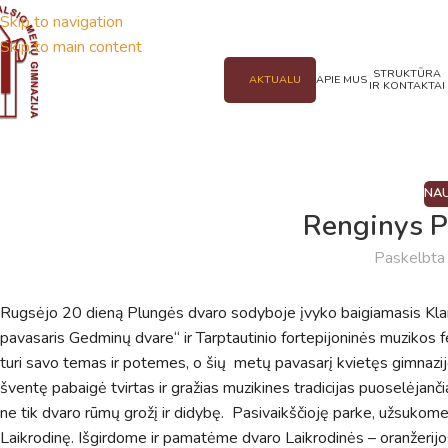
Skip to navigation
Skip to main content
STRUKTŪRA
AKTUALU
APIE MUS
IR KONTAKTAI
NAU
Renginys P
Paskelbt
Rugsėjo 20 dieną Plungės dvaro sodyboje įvyko baigiamasis Kl
pavasaris Gedminų dvare“ ir Tarptautinio fortepijoninės muzikos f
turi savo temas ir potemes, o šių metų pavasarį kvietęs gimnazij
šventę pabaigė tvirtas ir gražias muzikines tradicijas puoselėja
ne tik dvaro rūmų grožį ir didybę. Pasivaikščioję parke, užsukom
Laikrodinę. Išgirdome ir pamatėme dvaro Laikrodinės – oranžerijos