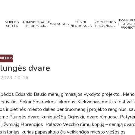
KONKURS
VEIKLOS
ADMINISTRACINĖ
TEISINĖ
KORUPCIJOS
PASLAUGOS
FESTIVALIA
SRITYS
INFORMACIJA
INFORMACIJA
PREVENCIJA
PROJEKT
JIENOS
lungės dvare
a 2023-10-16
aipėdos Eduardo Balsio menų gimnazijos vykdyto projekto „Meno
estivalio „Šokančios rankos“ akordas. Kiekvienais metais festivali
os ir pietinės miesto dalies bendruomenę į projekto renginius, sa
nčiame Plungės dvare, kunigaikščių Oginskių dvaro rūmuose. Patyr
e į žymiąją Florencijos Palazzo Vecchio rūmų kopiją – senąją dvar
 istorijas, kurias papasakojo čia veikiančios miesto viešosios