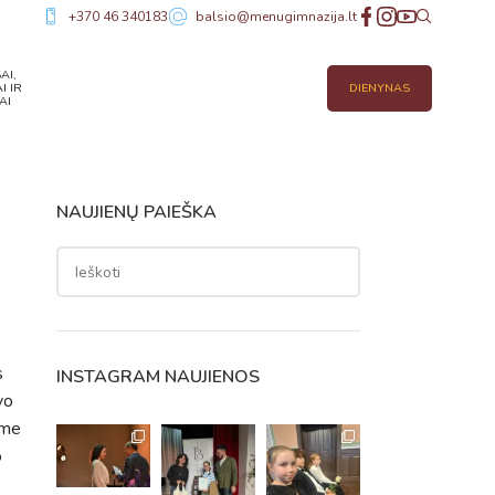
+370 46 340183
balsio@menugimnazija.lt
AI,
I IR
DIENYNAS
AI
NAUJIENŲ PAIEŠKA
s
INSTAGRAM NAUJIENOS
vo
ėme
o