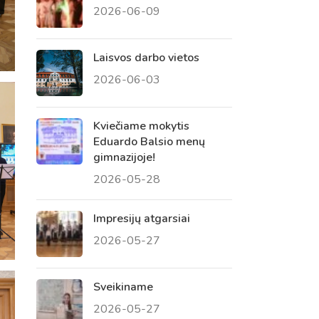
2026-06-09
 tėvų susirinkimai
, atvirų durų dienos, tėvų
Laisvos darbo vietos
2026-06-03
Kviečiame mokytis
Eduardo Balsio menų
gimnazijoje!
2026-05-28
Impresijų atgarsiai
2026-05-27
Sveikiname
2026-05-27