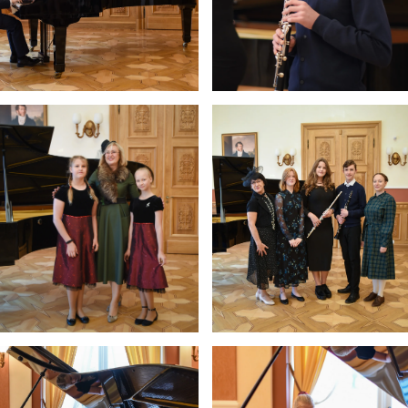
5
11:55
12:40
6
13:00
13:45
7
14:00
14:45
8
14:55
15:40
9
15:50
16:35
10
16:45
17:30
11
17:40
18:25
12
18:35
19:20