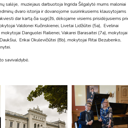
mų salėje, muziejaus darbuotoja Ingrida Šilgalytė mums maloniai
Gedminų dvaro istorija ir dovanojome susirinkusiems klausytojams
kviesti dar kartą čia sugrįžti, dėkojame visiems prisidėjusiems pri
tojai Valdonei Kučinskienei, Livetai Lidžiūtei (5a), Evelinai
, mokytojai Danguolei Railienei, Vakarei Barasaitei (7a), mokytojai
Daukšiui, Erikai Okulevičiūtei (8b), mokytojai Ritai Bezubenko,
nytei.
o savivaldybė.
Tvarkaraščiai
Bendrojo ugdymo pamokų tvarkaraštis 2025-2026 
a
Pradinių klasių pamokų tvarkaraštis 2025-2026 m. 
Atostogos
2025 - 2026 mokslo metų atostogos