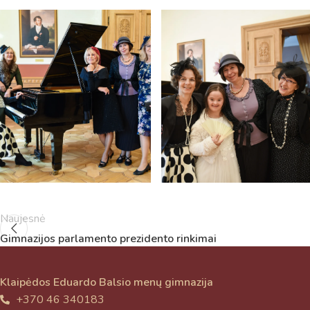
Naujesnė
Gimnazijos parlamento prezidento rinkimai
Klaipėdos Eduardo Balsio menų gimnazija
+370 46 340183