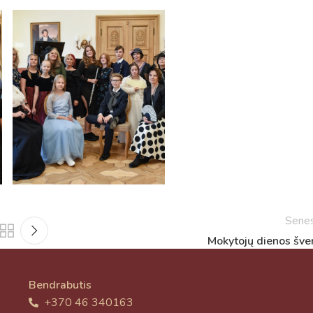
Sene
Mokytojų dienos šve
Bendrabutis
+370 46 340163