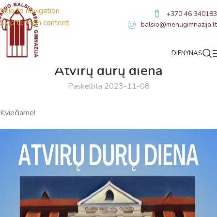
Skip to navigation
+370 46 340183
Skip to main content
balsio@menugimnazija.lt
DIENYNAS
NAUJIENOS
Atvirų durų diena
Paskelbta 2023-11-08
Kviečiame!
Virtualus asistentas
E. Balsio gimnazijos DI
Sveiki! Taip, aš esu virtualus. Tačiau dirbtinis intelektas