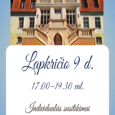
suteikia man galimybę ne tik analizuoti Jūsų klausimą, bet
dar tobulai atsimenu visą šioje svetainėje pateiktą
informaciją. Jei visgi man pritrūks išmanumo - pateiksiu
Jums reikiamus kontaktus, kur galėsite pasiklausti
atsakingo specialisto.
Taigi... kuo galėčiau Jums padėti?