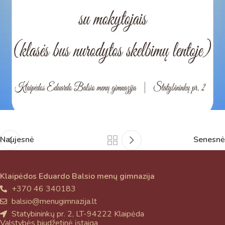
Naujesnė
Senesnė
Klaipėdos Eduardo Balsio menų gimnazija
+370 46 340183
balsio@menugimnazija.lt
Statybininkų pr. 2, LT-94222 Klaipėda
Valstybės biudžetinė įstaiga