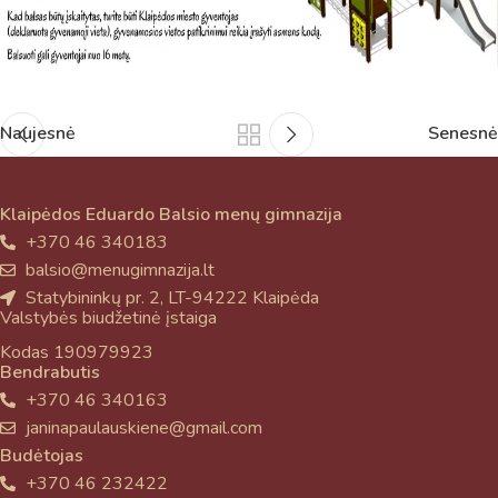
Naujesnė
Senesnė
Klaipėdos Eduardo Balsio menų gimnazija
+370 46 340183
balsio@menugimnazija.lt
Statybininkų pr. 2, LT-94222 Klaipėda
Valstybės biudžetinė įstaiga
Kodas 190979923
Bendrabutis
+370 46 340163
janinapaulauskiene@gmail.com
Budėtojas
+370 46 232422