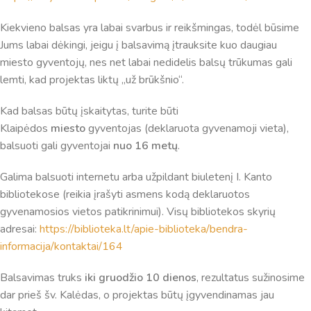
Kiekvieno balsas yra labai svarbus ir reikšmingas, todėl būsime
Sveiki! Taip, aš esu virtualus. Tačiau dirbtinis intelektas
Jums labai dėkingi, jeigu į balsavimą įtrauksite kuo daugiau
suteikia man galimybę ne tik analizuoti Jūsų klausimą, bet
miesto gyventojų, nes net labai nedidelis balsų trūkumas gali
dar tobulai atsimenu visą šioje svetainėje pateiktą
lemti, kad projektas liktų „už brūkšnio“.
informaciją. Jei visgi man pritrūks išmanumo - pateiksiu
Jums reikiamus kontaktus, kur galėsite pasiklausti
Kad balsas būtų įskaitytas, turite būti
atsakingo specialisto.
Klaipėdos
miesto
gyventojas (deklaruota gyvenamoji vieta),
Taigi... kuo galėčiau Jums padėti?
balsuoti gali gyventojai
nuo 16 metų
.
Galima balsuoti internetu arba užpildant biuletenį I. Kanto
bibliotekose (reikia įrašyti asmens kodą deklaruotos
gyvenamosios vietos patikrinimui). Visų bibliotekos skyrių
adresai:
https://biblioteka.lt/apie-biblioteka/bendra-
informacija/kontaktai/164
Balsavimas truks
iki gruodžio 10 dienos
, rezultatus sužinosime
dar prieš šv. Kalėdas, o projektas būtų įgyvendinamas jau