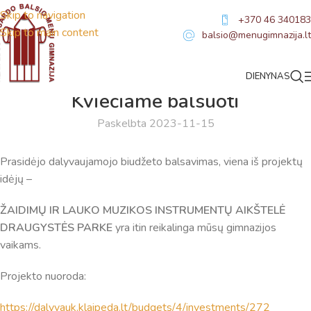
Skip to navigation
+370 46 340183
Skip to main content
balsio@menugimnazija.lt
DIENYNAS
NAUJIENOS
Kviečiame balsuoti
Paskelbta 2023-11-15
Prasidėjo dalyvaujamojo biudžeto balsavimas, viena iš projektų
idėjų –
ŽAIDIMŲ IR LAUKO MUZIKOS INSTRUMENTŲ AIKŠTELĖ
DRAUGYSTĖS PARKE
yra itin reikalinga mūsų gimnazijos
vaikams.
Projekto nuoroda:
Virtualus asistentas
https://dalyvauk.klaipeda.lt/budgets/4/investments/272
E. Balsio gimnazijos DI