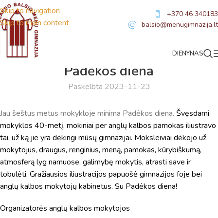
Skip to navigation
+370 46 340183
Skip to main content
balsio@menugimnazija.lt
DIENYNAS
NAUJIENOS
Padėkos diena
Paskelbta 2023-11-23
Jau šeštus metus mokykloje minima Padėkos diena.
Švęsdami
mokyklos 40-metį,
mokiniai per anglų kalbos pamokas iliustravo
tai, už ką jie yra dėkingi mūsų gimnazijai. Moksleiviai dėkojo už
mokytojus, draugus, renginius, meną, pamokas, kūrybiškumą,
atmosferą lyg namuose, galimybę mokytis, atrasti save ir
tobulėti. Gražiausios iliustracijos papuošė gimnazijos foje bei
anglų kalbos mokytojų kabinetus. Su Padėkos diena!
Organizatorės anglų kalbos mokytojos