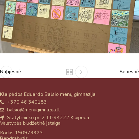
Naujesnė
Senesnė
Klaipėdos Eduardo Balsio menų gimnazija
+370 46 340183
balsio@menugimnazija.lt
Statybininkų pr. 2, LT-94222 Klaipėda
Valstybės biudžetinė įstaiga
Kodas 190979923
Bendrabutis