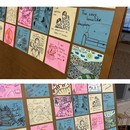
Virtualus asistentas
E. Balsio gimnazijos DI
Sveiki! Taip, aš esu virtualus. Tačiau dirbtinis intelektas
suteikia man galimybę ne tik analizuoti Jūsų klausimą, bet
dar tobulai atsimenu visą šioje svetainėje pateiktą
informaciją. Jei visgi man pritrūks išmanumo - pateiksiu
Jums reikiamus kontaktus, kur galėsite pasiklausti
atsakingo specialisto.
Taigi... kuo galėčiau Jums padėti?