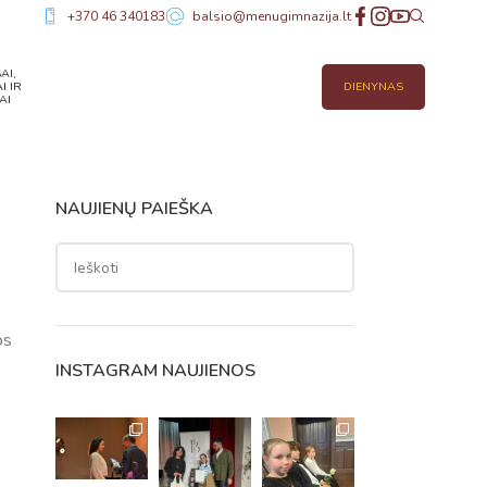
+370 46 340183
balsio@menugimnazija.lt
AI,
I IR
DIENYNAS
AI
NAUJIENŲ PAIEŠKA
os
INSTAGRAM NAUJIENOS