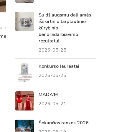
Su džiaugsmu dalijamės
išskirtinio tarptautinio
snė
kūrybinio
bendradarbiavimo
ame
rezultatu!
2026-05-25
Konkurso laureatai
2026-05-25
Virtualus asistentas
E. Balsio gimnazijos DI
MADA’M
2026-05-21
Sveiki! Taip, aš esu virtualus. Tačiau
dirbtinis intelektas suteikia man galimybę
ne tik analizuoti Jūsų klausimą, bet dar
Šokančios rankos 2026
tobulai atsimenu visą šioje svetainėje
2026-05-19