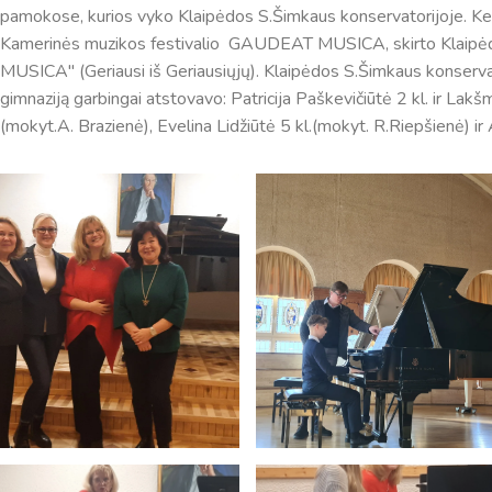
pamokose, kurios vyko Klaipėdos S.Šimkaus konservatorijoje. Ketu
Kamerinės muzikos festivalio GAUDEAT MUSICA, skirto Klaipėdos
MUSICA" (Geriausi iš Geriausiųjų). Klaipėdos S.Šimkaus konserva
gimnaziją garbingai atstovavo: Patricija Paškevičiūtė 2 kl. ir Lakšm
(mokyt.A. Brazienė), Evelina Lidžiūtė 5 kl.(mokyt. R.Riepšienė) i
Pamokų laikas
Pamoka
Pradžia
Pabaig
1
8:00
8:45
2
8:55
9:40
3
9:50
10:35
4
10:50
11:35