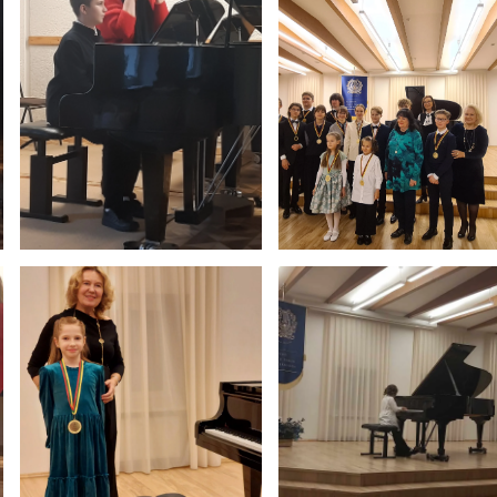
Netradicinio ugdymo dienos, atvirų durų dienos,
2025 - 2026 mokslo metų netradicinio ugdymo dienos
susirinkimai
Veiklos ir renginių planas
2025 - 2026 mokslo metų veiklos ir enginių planas