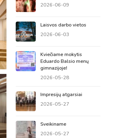
2026-06-09
 tėvų susirinkimai
, atvirų durų dienos, tėvų
Laisvos darbo vietos
2026-06-03
Kviečiame mokytis
Eduardo Balsio menų
gimnazijoje!
2026-05-28
Impresijų atgarsiai
2026-05-27
Sveikiname
2026-05-27