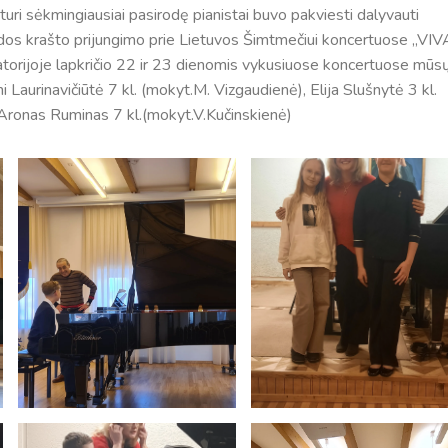
ri sėkmingiausiai pasirodę pianistai buvo pakviesti dalyvauti
 krašto prijungimo prie Lietuvos Šimtmečiui koncertuose ,,VIV
torijoje lapkričio 22 ir 23 dienomis vykusiuose koncertuose mūs
i Laurinavičiūtė 7 kl. (mokyt.M. Vizgaudienė), Elija Slušnytė 3 kl.
r Aronas Ruminas 7 kl.(mokyt.V.Kučinskienė)
Tvarkaraščiai
Bendrojo ugdymo pamokų tvarkaraštis 2025-2026 
a
Pradinių klasių pamokų tvarkaraštis 2025-2026 m. 
Atostogos
2025 - 2026 mokslo metų atostogos