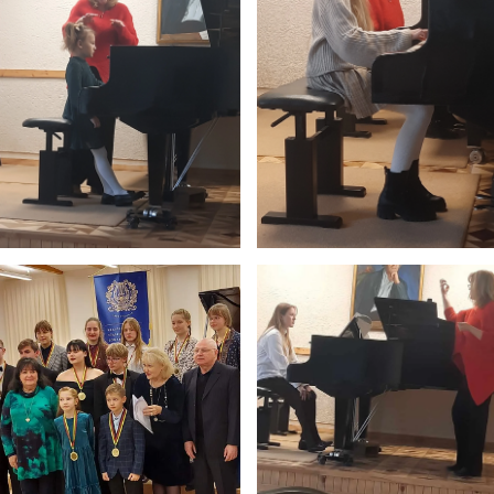
5
11:55
12:40
6
13:00
13:45
7
14:00
14:45
8
14:55
15:40
9
15:50
16:35
10
16:45
17:30
11
17:40
18:25
12
18:35
19:20