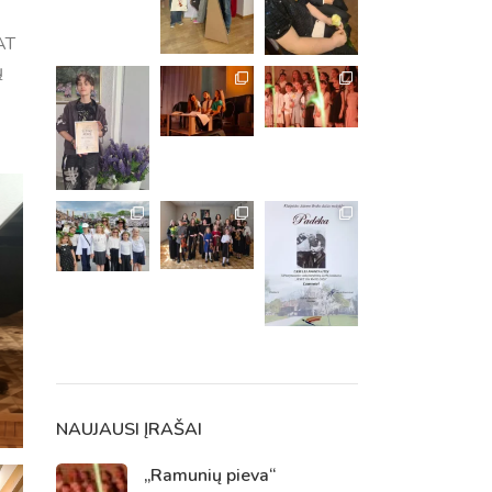
AT
ų
m. m.
m.
NAUJAUSI ĮRAŠAI
„Ramunių pieva“