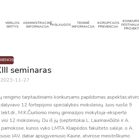
KONKURS
VEIKLOS
ADMINISTRACINĖ
TEISINĖ
KORUPCIJOS
PASLAUGOS
FESTIVALIA
SRITYS
INFORMACIJA
INFORMACIJA
PREVENCIJA
PROJEKT
JIENOS
III seminaras
a 2023-11-27
tų rengimo tarptautiniams konkursams papildomas aspektas:atvir
alyvavo 12 fortepijono specialybės moksleivių. Juos ruošė 9
lekt.dr., M.K.Čiurlionio menų gimnazijos mokytoja-ekspertė
si 12 moksleivių. Du iš jų (septintokai L. Laurinavičiūtė ir A.
amokose, kurios vyko LMTA Klaipėdos fakulteto salėje, o A.
busio JAV, dabar apsigyvenusio Kaune, atvirose meistriškumo