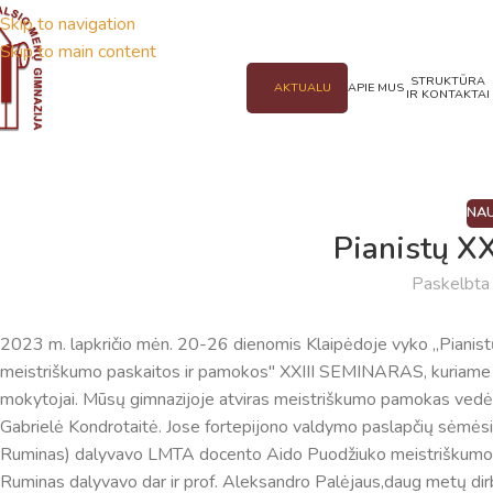
Skip to navigation
Skip to main content
STRUKTŪRA
AKTUALU
APIE MUS
IR KONTAKTAI
NAU
Pianistų XX
Paskelbt
2023 m. lapkričio mėn. 20-26 dienomis Klaipėdoje vyko ,,Pianis
meistriškumo paskaitos ir pamokos" XXIII SEMINARAS, kuriame d
mokytojai. Mūsų gimnazijoje atviras meistriškumo pamokas vedė 
Gabrielė Kondrotaitė. Jose fortepijono valdymo paslapčių sėmėsi vi
Ruminas) dalyvavo LMTA docento Aido Puodžiuko meistriškumo p
Ruminas dalyvavo dar ir prof. Aleksandro Palėjaus,daug metų dir