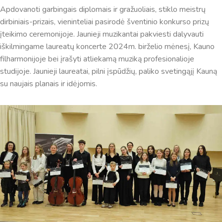
Apdovanoti garbingais diplomais ir gražuoliais, stiklo meistrų
dirbiniais-prizais, vieninteliai pasirodė šventinio konkurso prizų
Virtualus asistentas
E. Balsio gimnazijos DI
įteikimo ceremonijoje. Jaunieji muzikantai pakviesti dalyvauti
iškilmingame laureatų koncerte 2024m. birželio mėnesį, Kauno
Sveiki! Taip, aš esu virtualus. Tačiau dirbtinis intelektas
filharmonijoje bei įrašyti atliekamą muziką profesionalioje
suteikia man galimybę ne tik analizuoti Jūsų klausimą, bet
studijoje. Jaunieji laureatai, pilni įspūdžių, paliko svetingąjį Kauną
dar tobulai atsimenu visą šioje svetainėje pateiktą
su naujais planais ir idėjomis.
informaciją. Jei visgi man pritrūks išmanumo - pateiksiu
Jums reikiamus kontaktus, kur galėsite pasiklausti
atsakingo specialisto.
Taigi... kuo galėčiau Jums padėti?