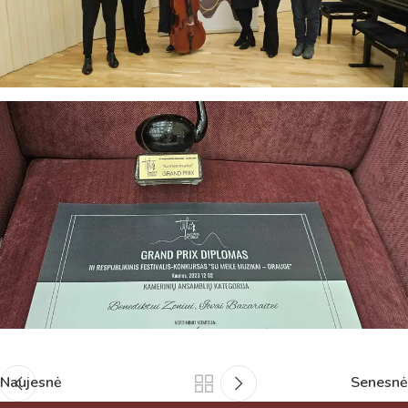
Naujesnė
Senesnė