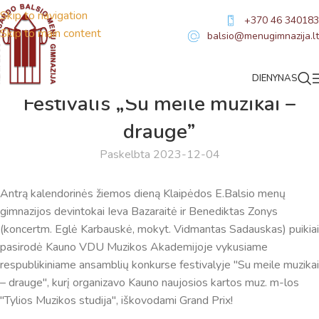
Skip to navigation
+370 46 340183
Skip to main content
balsio@menugimnazija.lt
DIENYNAS
NAUJIENOS
Festivalis „Su meile muzikai –
drauge”
Paskelbta 2023-12-04
Antrą kalendorinės žiemos dieną Klaipėdos E.Balsio menų
gimnazijos devintokai Ieva Bazaraitė ir Benediktas Zonys
(koncertm. Eglė Karbauskė, mokyt. Vidmantas Sadauskas) puikiai
pasirodė Kauno VDU Muzikos Akademijoje vykusiame
respublikiniame ansamblių konkurse festivalyje "Su meile muzikai
– drauge", kurį organizavo Kauno naujosios kartos muz. m-los
"Tylios Muzikos studija", iškovodami Grand Prix!