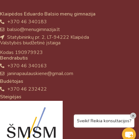
Klaipėdos Eduardo Balsio menų gimnazija
+370 46 340183
balsio@menugimnazija.lt
Statybininkų pr. 2, LT-94222 Klaipėda
Valstybės biudžetinė įstaiga
Kodas 190979923
Bendrabutis
+370 46 340163
janinapaulauskiene@gmail.com
Budėtojas
+370 46 232422
Steigėjas
×
Sveiki! Reikia konsultacijos?