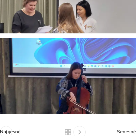
Naujesnė
Senesnė