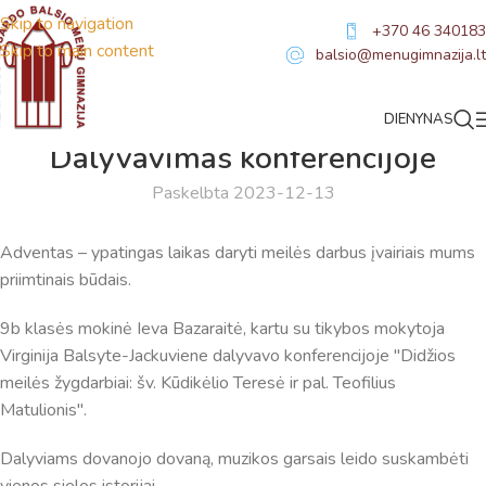
Skip to navigation
+370 46 340183
Skip to main content
balsio@menugimnazija.lt
DIENYNAS
NAUJIENOS
Dalyvavimas konferencijoje
Paskelbta 2023-12-13
Adventas – ypatingas laikas daryti meilės darbus įvairiais mums
priimtinais būdais.
9b klasės mokinė Ieva Bazaraitė, kartu su tikybos mokytoja
Virginija Balsyte-Jackuviene dalyvavo konferencijoje "Didžios
meilės žygdarbiai: šv. Kūdikėlio Teresė ir pal. Teofilius
Matulionis".
Virtualus asistentas
E. Balsio gimnazijos DI
Dalyviams dovanojo dovaną, muzikos garsais leido suskambėti
vienos sielos istorijai.