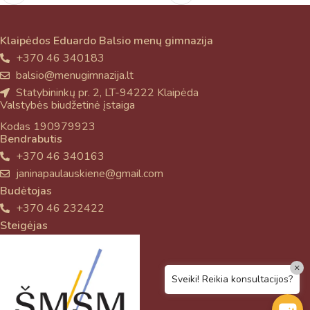
Klaipėdos Eduardo Balsio menų gimnazija
+370 46 340183
balsio@menugimnazija.lt
Statybininkų pr. 2, LT-94222 Klaipėda
Valstybės biudžetinė įstaiga
Kodas 190979923
Bendrabutis
+370 46 340163
janinapaulauskiene@gmail.com
Budėtojas
+370 46 232422
Steigėjas
×
Sveiki! Reikia konsultacijos?