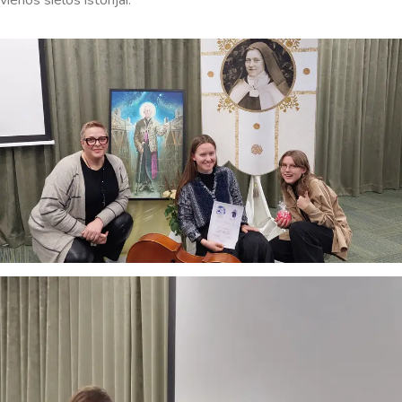
Sveiki! Taip, aš esu virtualus. Tačiau dirbtinis intelektas
suteikia man galimybę ne tik analizuoti Jūsų klausimą, bet
dar tobulai atsimenu visą šioje svetainėje pateiktą
informaciją. Jei visgi man pritrūks išmanumo - pateiksiu
Jums reikiamus kontaktus, kur galėsite pasiklausti
atsakingo specialisto.
Taigi... kuo galėčiau Jums padėti?