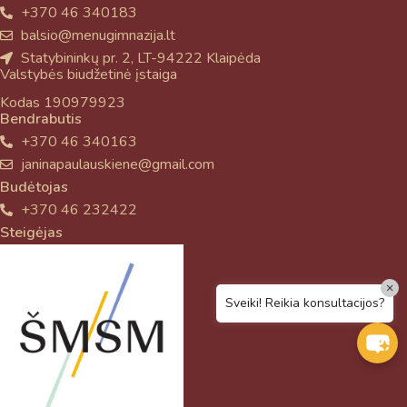
+370 46 340183
balsio@menugimnazija.lt
Statybininkų pr. 2, LT-94222 Klaipėda
Valstybės biudžetinė įstaiga
Kodas 190979923
Bendrabutis
+370 46 340163
janinapaulauskiene@gmail.com
Budėtojas
+370 46 232422
Steigėjas
×
Sveiki! Reikia konsultacijos?