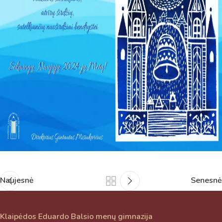
Jums reikiamus kontaktus, kur galėsite pasiklausti
atsakingo specialisto.
Taigi... kuo galėčiau Jums padėti?
Naujesnė
Senesnė
Klaipėdos Eduardo Balsio menų gimnazija