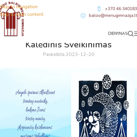
Skip to navigation
+370 46 340183
Skip to main content
balsio@menugimnazija.lt
DIENYNAS
NAUJIENOS
Kalėdinis Sveikinimas
Paskelbta 2023-12-20
Virtualus asistentas
E. Balsio gimnazijos DI
Sveiki! Taip, aš esu virtualus. Tačiau dirbtinis intelektas
suteikia man galimybę ne tik analizuoti Jūsų klausimą, bet
dar tobulai atsimenu visą šioje svetainėje pateiktą
informaciją. Jei visgi man pritrūks išmanumo - pateiksiu