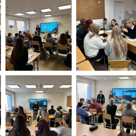
Tvarkaraščiai
Bendrojo ugdymo pamokų tvarkaraštis 2025-2026 
a
Pradinių klasių pamokų tvarkaraštis 2025-2026 m. 
Atostogos
2025 - 2026 mokslo metų atostogos