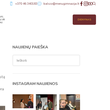
+370 46 340183
balsio@menugimnazija.lt
AI,
I IR
DIENYNAS
AI
NAUJIENŲ PAIEŠKA
stą
INSTAGRAM NAUJIENOS
yra