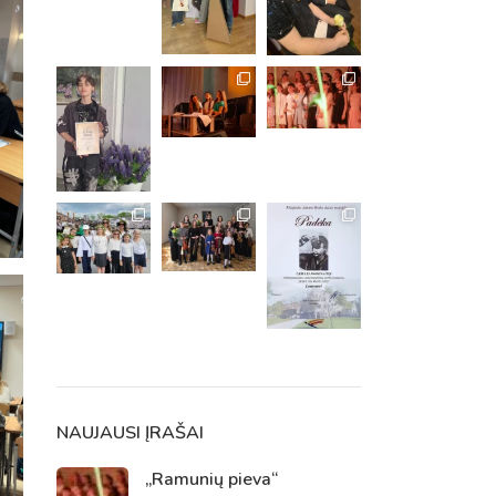
m. m.
m.
NAUJAUSI ĮRAŠAI
„Ramunių pieva“