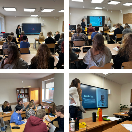
Pamokų laikas
Pamoka
Pradžia
Pabaig
1
8:00
8:45
2
8:55
9:40
3
9:50
10:35
4
10:50
11:35