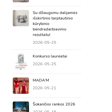
Su džiaugsmu dalijamės
išskirtinio tarptautinio
kūrybinio
bendradarbiavimo
rezultatu!
2026-05-25
Konkurso laureatai
2026-05-25
Virtualus asistentas
E. Balsio gimnazijos DI
MADA’M
2026-05-21
Sveiki! Taip, aš esu virtualus. Tačiau
dirbtinis intelektas suteikia man galimybę
ne tik analizuoti Jūsų klausimą, bet dar
Šokančios rankos 2026
tobulai atsimenu visą šioje svetainėje
2026-05-19