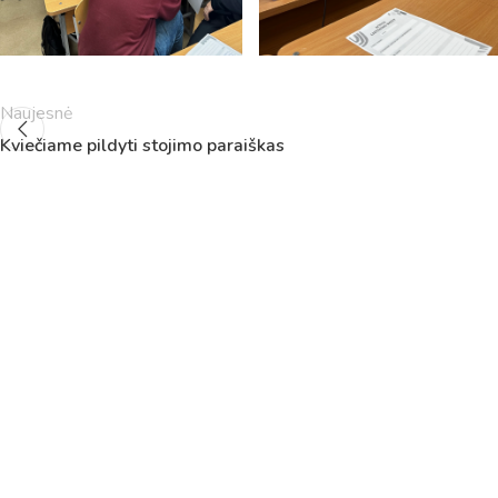
5
11:55
12:40
6
13:00
13:45
7
14:00
14:45
8
14:55
15:40
Naujesnė
9
15:50
16:35
Kviečiame pildyti stojimo paraiškas
10
16:45
17:30
11
17:40
18:25
12
18:35
19:20