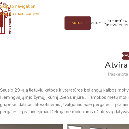
Skip to navigation
Skip to main content
STRUKTŪRA
AKTUALU
APIE MUS
IR KONTAKTAI
NAU
Atvir
Paskelbt
Sausio 29-ąją lietuvių kalbos ir literatūros bei anglų kalbos mok
Hemingvėjų ir jo žymųjį kūrinį „Senis ir jūra“. Pamokos metu moki
grupėse, dalinosi filosofinėmis įžvalgomis apie pergales ir prala
pergalės ir pralaimėjimai. Dėkojame mokiniams už aktyvų dalyva