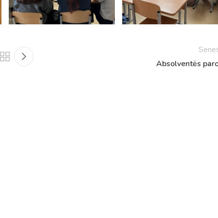
Netradicinio ugdymo dienos, atvirų durų dienos,
2025 - 2026 mokslo metų netradicinio ugdymo dienos
susirinkimai
Sene
Veiklos ir renginių planas
Absolventės par
2025 - 2026 mokslo metų veiklos ir enginių planas