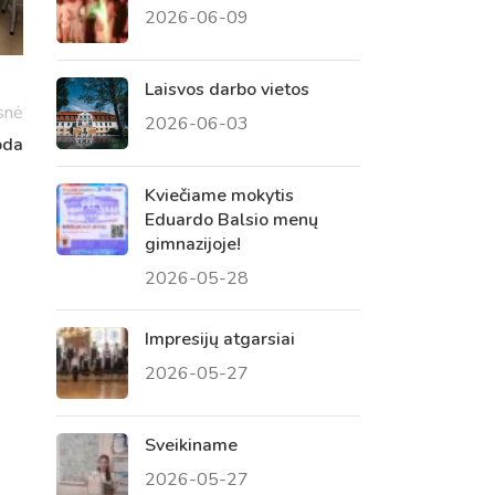
2026-06-09
 tėvų susirinkimai
, atvirų durų dienos, tėvų
Laisvos darbo vietos
snė
2026-06-03
oda
Kviečiame mokytis
Eduardo Balsio menų
gimnazijoje!
2026-05-28
Impresijų atgarsiai
2026-05-27
Sveikiname
2026-05-27