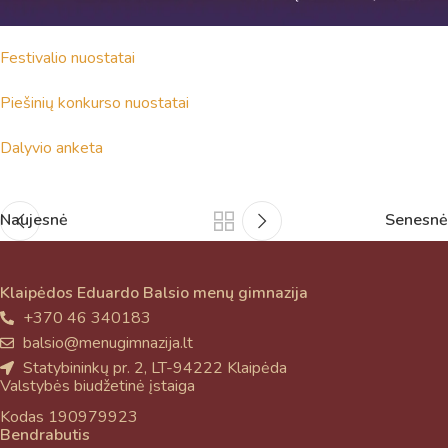
Festivalio nuostatai
Piešinių konkurso nuostatai
Dalyvio anketa
Naujesnė
Senesnė
Klaipėdos Eduardo Balsio menų gimnazija
+370 46 340183
balsio@menugimnazija.lt
Statybininkų pr. 2, LT-94222 Klaipėda
Valstybės biudžetinė įstaiga
Kodas 190979923
Bendrabutis