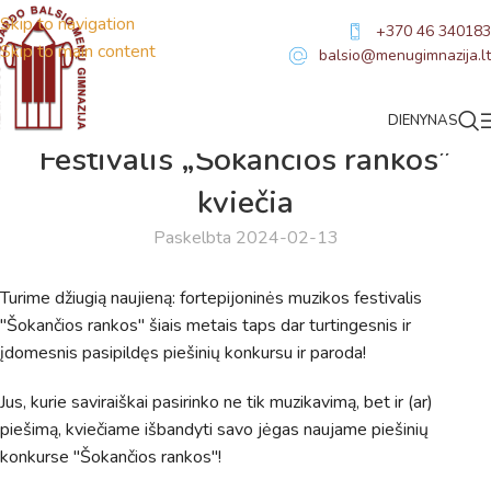
Skip to navigation
+370 46 340183
Skip to main content
balsio@menugimnazija.lt
DIENYNAS
NAUJIENOS
Festivalis „Šokančios rankos”
kviečia
Paskelbta 2024-02-13
Turime džiugią naujieną: fortepijoninės muzikos festivalis
"Šokančios rankos" šiais metais taps dar turtingesnis ir
įdomesnis pasipildęs piešinių konkursu ir paroda!
Jus, kurie saviraiškai pasirinko ne tik muzikavimą, bet ir (ar)
piešimą, kviečiame išbandyti savo jėgas naujame piešinių
konkurse "Šokančios rankos"!