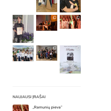
m. m.
m.
NAUJAUSI ĮRAŠAI
„Ramunių pieva“