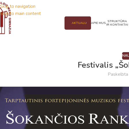
Skip to navigation
Skip to main content
STRUKTŪRA
AKTUALU
APIE MUS
IR KONTAKTAI
NAU
Festivalis „Š
Paskelbt