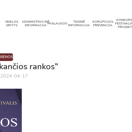
KONKURS
VEIKLOS
ADMINISTRACINĖ
TEISINĖ
KORUPCIJOS
PASLAUGOS
FESTIVALIA
SRITYS
INFORMACIJA
INFORMACIJA
PREVENCIJA
PROJEKT
JIENOS
okančios rankos”
a 2024-04-17