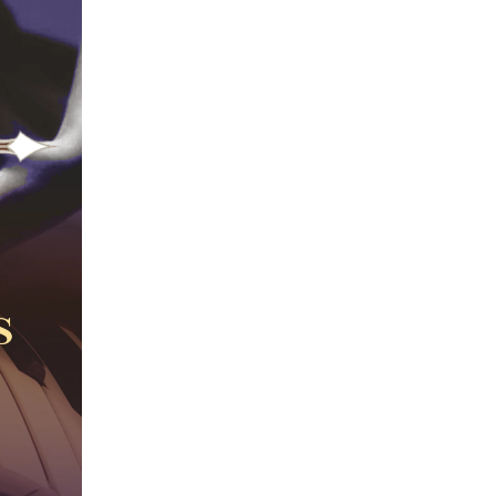
Tvarkaraščiai
Bendrojo ugdymo pamokų tvarkaraštis 2025-2026 
a
Pradinių klasių pamokų tvarkaraštis 2025-2026 m. 
Atostogos
2025 - 2026 mokslo metų atostogos