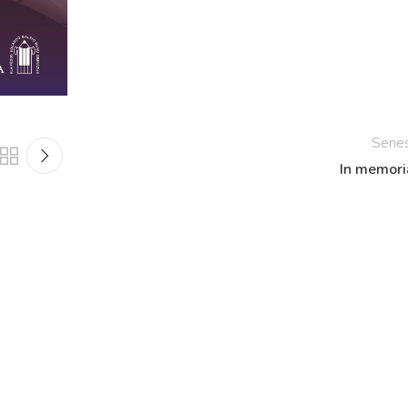
Netradicinio ugdymo dienos, atvirų durų dienos,
2025 - 2026 mokslo metų netradicinio ugdymo dienos
susirinkimai
Veiklos ir renginių planas
2025 - 2026 mokslo metų veiklos ir enginių planas
Sene
In memor