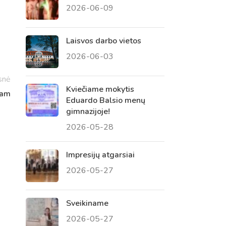
2026-06-09
 tėvų susirinkimai
, atvirų durų dienos, tėvų
Laisvos darbo vietos
2026-06-03
snė
Kviečiame mokytis
iam
Eduardo Balsio menų
gimnazijoje!
2026-05-28
Impresijų atgarsiai
2026-05-27
Sveikiname
2026-05-27