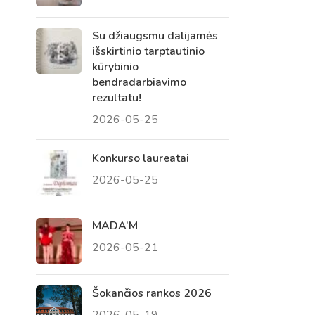
Su džiaugsmu dalijamės
išskirtinio tarptautinio
kūrybinio
bendradarbiavimo
rezultatu!
2026-05-25
Konkurso laureatai
2026-05-25
Virtualus asistentas
E. Balsio gimnazijos DI
MADA’M
2026-05-21
Sveiki! Taip, aš esu virtualus. Tačiau
dirbtinis intelektas suteikia man galimybę
ne tik analizuoti Jūsų klausimą, bet dar
Šokančios rankos 2026
tobulai atsimenu visą šioje svetainėje
2026-05-19