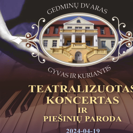
Pamokų laikas
Pamoka
Pradžia
Pabaig
1
8:00
8:45
2
8:55
9:40
3
9:50
10:35
4
10:50
11:35