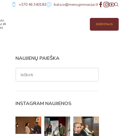
+370 46 340183
balsio@menugimnazija.lt
AI,
I IR
DIENYNAS
AI
NAUJIENŲ PAIEŠKA
INSTAGRAM NAUJIENOS