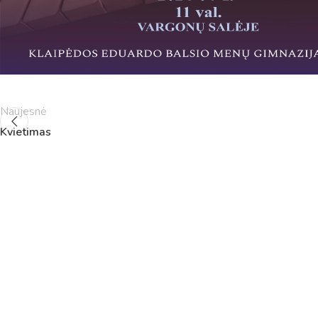
5
11:55
12:40
6
13:00
13:45
7
14:00
14:45
8
14:55
15:40
9
15:50
16:35
10
16:45
17:30
Naujesnė
11
17:40
18:25
12
18:35
19:20
Kvietimas