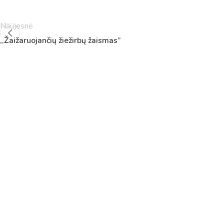
5
11:55
12:40
6
13:00
13:45
Naujesnė
7
14:00
14:45
,,Žaižaruojančių žiežirbų žaismas”
8
14:55
15:40
9
15:50
16:35
10
16:45
17:30
11
17:40
18:25
12
18:35
19:20