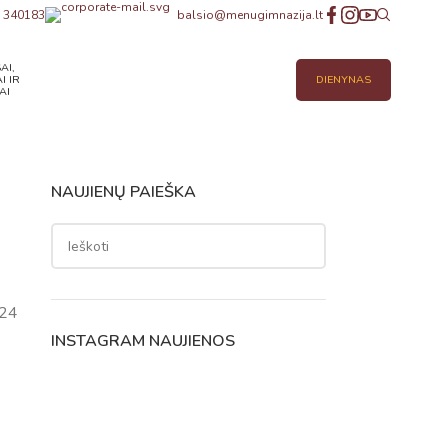
 340183
balsio@menugimnazija.lt
AI,
I IR
DIENYNAS
AI
NAUJIENŲ PAIEŠKA
024
INSTAGRAM NAUJIENOS