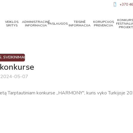
+370 46
KONKURS
VEIKLOS
ADMINISTRACINĖ
TEISINĖ
KORUPCIJOS
PASLAUGOS
FESTIVALIA
SRITYS
INFORMACIJA
INFORMACIJA
PREVENCIJA
PROJEKT
S
,
SVEIKINIMAI
konkurse
a 2024-05-07
vietą Tarptautiniam konkurse ,,HARMONY", kuris vyko Turkijoje 2