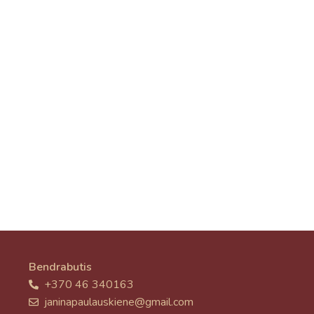
Bendrabutis
+370 46 340163
janinapaulauskiene@gmail.com