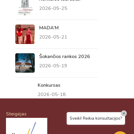
2026-05-25
Virtualus asistentas
E. Balsio gimnazijos DI
MADA’M
2026-05-21
Sveiki! Taip, aš esu virtualus. Tačiau
dirbtinis intelektas suteikia man galimybę
ne tik analizuoti Jūsų klausimą, bet dar
Šokančios rankos 2026
tobulai atsimenu visą šioje svetainėje
2026-05-19
pateiktą informaciją. Jei visgi man pritrūks
išmanumo - pateiksiu Jums reikiamus
kontaktus, kur galėsite pasiklausti
Konkursas
atsakingo specialisto.
2026-05-18
Taigi... kuo galėčiau Jums padėti?
×
Steigėjas
Sveiki! Reikia konsultacijos?