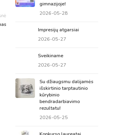
gimnazijoje!
 tėvų susirinkimai
2026-05-28
snė
, atvirų durų dienos, tėvų
mas
Impresijų atgarsiai
2026-05-27
Sveikiname
2026-05-27
Su džiaugsmu dalijamės
išskirtinio tarptautinio
kūrybinio
bendradarbiavimo
rezultatu!
2026-05-25
Konkurso laureatai