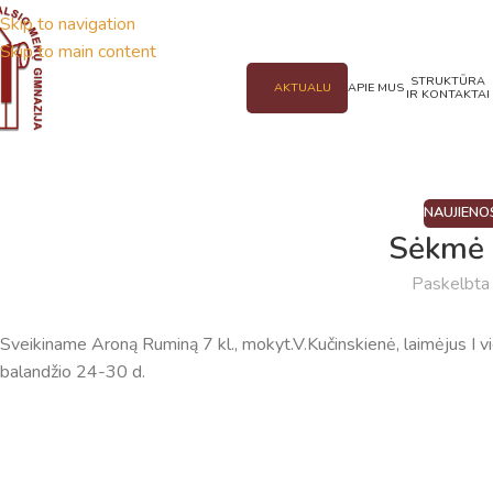
Skip to navigation
Skip to main content
STRUKTŪRA
AKTUALU
APIE MUS
IR KONTAKTAI
NAUJIENO
Sėkmė 
Paskelbt
Sveikiname Aroną Ruminą 7 kl., mokyt.V.Kučinskienė, laimėjus I 
balandžio 24-30 d.