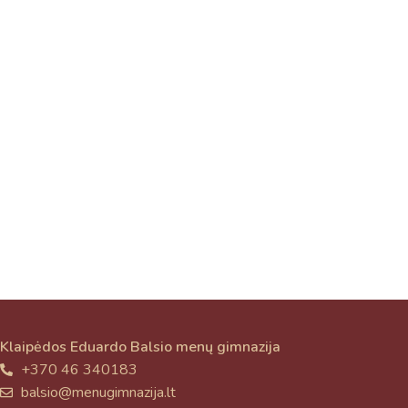
Klaipėdos Eduardo Balsio menų gimnazija
+370 46 340183
balsio@menugimnazija.lt