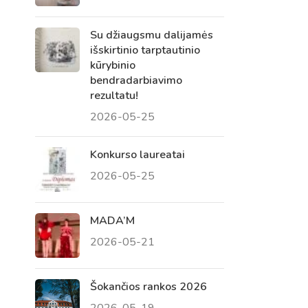
Su džiaugsmu dalijamės
išskirtinio tarptautinio
kūrybinio
bendradarbiavimo
rezultatu!
2026-05-25
Konkurso laureatai
2026-05-25
Virtualus asistentas
E. Balsio gimnazijos DI
MADA’M
2026-05-21
Sveiki! Taip, aš esu virtualus. Tačiau
dirbtinis intelektas suteikia man galimybę
ne tik analizuoti Jūsų klausimą, bet dar
Šokančios rankos 2026
tobulai atsimenu visą šioje svetainėje
2026-05-19