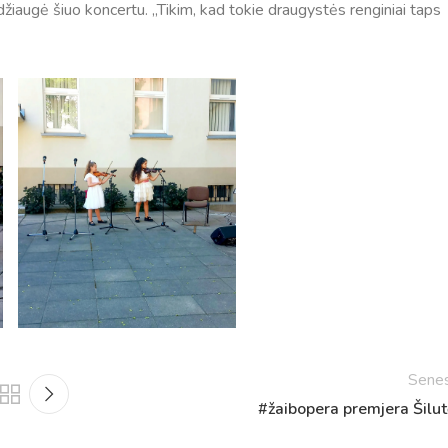
žiaugė šiuo koncertu. ,,Tikim, kad tokie draugystės renginiai taps
Tvarkaraščiai
Bendrojo ugdymo pamokų tvarkaraštis 2025-2026 
a
Pradinių klasių pamokų tvarkaraštis 2025-2026 m. 
Sene
Atostogos
#žaibopera premjera Šilut
2025 - 2026 mokslo metų atostogos