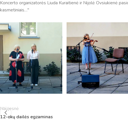
Koncerto organizatorės Liuda Kuraitienė ir Nijolė Ovsiukienė pasid
kasmetiniais…"
Pamokų laikas
Pamoka
Pradžia
Pabaig
1
8:00
8:45
Naujesnė
2
8:55
9:40
12-okų dailės egzaminas
3
9:50
10:35
4
10:50
11:35