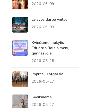
2026-06-09
 tėvų susirinkimai
, atvirų durų dienos, tėvų
Laisvos darbo vietos
2026-06-03
Kviečiame mokytis
Eduardo Balsio menų
gimnazijoje!
2026-05-28
Impresijų atgarsiai
2026-05-27
Sveikiname
2026-05-27