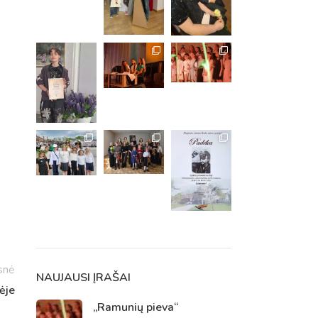
m. m.
m.
snė
NAUJAUSI ĮRAŠAI
ėje
„Ramunių pieva“