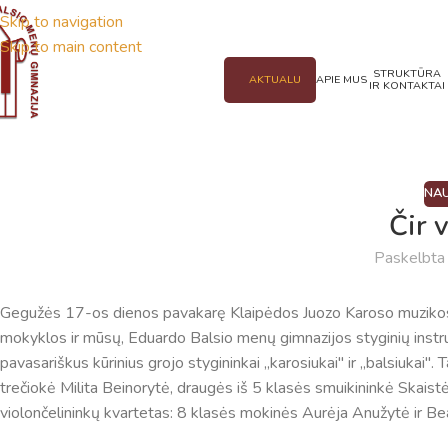
Skip to navigation
Skip to main content
STRUKTŪRA
AKTUALU
APIE MUS
IR KONTAKTAI
NAU
Čir v
Paskelbt
Gegužės 17-os dienos pavakarę Klaipėdos Juozo Karoso muzikos 
mokyklos ir mūsų, Eduardo Balsio menų gimnazijos styginių instru
pavasariškus kūrinius grojo stygininkai ,,karosiukai" ir ,,balsiukai
trečiokė Milita Beinorytė, draugės iš 5 klasės smuikininkė Skaistė 
violončelininkų kvartetas: 8 klasės mokinės Aurėja Anužytė ir Be