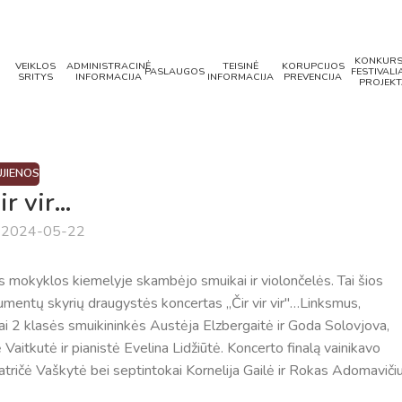
KONKURS
VEIKLOS
ADMINISTRACINĖ
TEISINĖ
KORUPCIJOS
PASLAUGOS
FESTIVALIA
SRITYS
INFORMACIJA
INFORMACIJA
PREVENCIJA
PROJEKT
JIENOS
ir vir…
a 2024-05-22
mokyklos kiemelyje skambėjo smuikai ir violončelės. Tai šios
mentų skyrių draugystės koncertas ,,Čir vir vir"…Linksmus,
". Tai 2 klasės smuikininkės Austėja Elzbergaitė ir Goda Solovjova,
Vaitkutė ir pianistė Evelina Lidžiūtė. Koncerto finalą vainikavo
atričė Vaškytė bei septintokai Kornelija Gailė ir Rokas Adomaviči