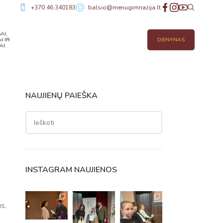
+370 46 340183
balsio@menugimnazija.lt
AI,
I IR
DIENYNAS
AI
NAUJIENŲ PAIEŠKA
INSTAGRAM NAUJIENOS
us.