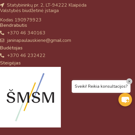
Statybininkų pr. 2, LT-94222 Klaipėda
Valstybės biudžetinė įstaiga
Kodas 190979923
Bendrabutis
+370 46 340163
janinapaulauskiene@gmail.com
Budėtojas
+370 46 232422
Steigėjas
×
Sveiki! Reikia konsultacijos?