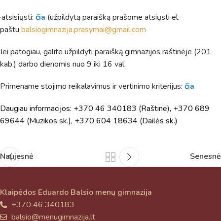
Jums reikiamus kontaktus, kur galėsite pasiklausti
atsakingo specialisto.
·atsisiųsti:
čia
(užpildytą paraišką prašome atsiųsti el.
Taigi... kuo galėčiau Jums padėti?
paštu
balsiogimnazija.prasymai@gmail.com
Jei patogiau, galite užpildyti paraišką gimnazijos raštinėje (201
kab.) darbo dienomis nuo 9 iki 16 val.
Primename stojimo reikalavimus ir vertinimo kriterijus:
čia
Daugiau informacijos: +370 46 340183 (Raštinė), +370 689
69644 (Muzikos sk.), +370 604 18634 (Dailės sk.)
Naujesnė
Senesnė
Klaipėdos Eduardo Balsio menų gimnazija
+370 46 340183
balsio@menugimnazija.lt