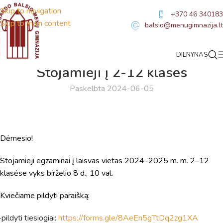
Skip to navigation
+370 46 340183
Skip to main content
balsio@menugimnazija.lt
DIENYNAS
NAUJIENOS
Stojamieji į 2-12 klases
Paskelbta 2024-06-05
Dėmesio!
Virtualus asistentas
E. Balsio gimnazijos DI
Stojamieji egzaminai į laisvas vietas 2024–2025 m. m. 2–12
klasėse vyks birželio 8 d., 10 val.
Sveiki! Taip, aš esu virtualus. Tačiau dirbtinis intelektas
suteikia man galimybę ne tik analizuoti Jūsų klausimą, bet
Kviečiame pildyti paraišką:
dar tobulai atsimenu visą šioje svetainėje pateiktą
informaciją. Jei visgi man pritrūks išmanumo - pateiksiu
·pildyti tiesiogiai:
https://forms.gle/8AeEn5gTtDq2zg1XA