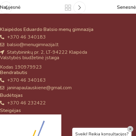
Naujesnė
Senesnė
Klaipėdos Eduardo Balsio menų gimnazija
+370 46 340183
balsio@menugimnazija.lt
Statybininkų pr. 2, LT-94222 Klaipėda
Valstybės biudžetinė įstaiga
Kodas 190979923
Bendrabutis
+370 46 340163
janinapaulauskiene@gmail.com
Budėtojas
+370 46 232422
Steigėjas
×
Sveiki! Reikia konsultacijos?