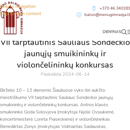
Skip to navigation
+370 46 340183
Skip to main content
balsio@menugimnazija.lt
DIENYNAS
NAUJIENOS
VII tarptautinis Sauliaus Sondeckio
jaunųjų smuikininkų ir
violončelininkų konkursas
Paskelbta 2024-06-14
Birželio 10 – 13 dienomis Šiauliuose vyko itin aukšto
meistriškumo VII tarptautinis Sauliaus Sondeckio jaunųjų
smuikininkų ir violončelininkų konkursas. Antros klasės
smuikininkė Goda Solovjova (mokytoja Nijolė Ovsiukienė,
koncertmeisterė Loreta Piaseckienė) ir violončelininkas
Virtualus asistentas
E. Balsio gimnazijos DI
Benediktas Zonys (mokytojas Vidmantas Sadauskas,