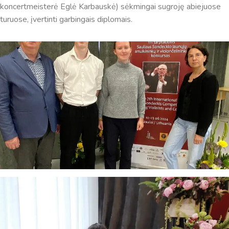
koncertmeisterė Eglė Karbauskė) sėkmingai sugroję abiejuose
Sveiki! Taip, aš esu virtualus. Tačiau dirbtinis intelektas
turuose, įvertinti garbingais diplomais.
suteikia man galimybę ne tik analizuoti Jūsų klausimą, bet
dar tobulai atsimenu visą šioje svetainėje pateiktą
informaciją. Jei visgi man pritrūks išmanumo - pateiksiu
Jums reikiamus kontaktus, kur galėsite pasiklausti
atsakingo specialisto.
Taigi... kuo galėčiau Jums padėti?