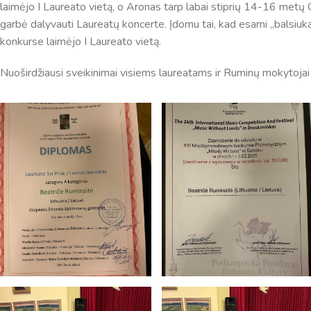
laimėjo I Laureato vietą, o Aronas tarp labai stiprių 14-16 metų 
garbė dalyvauti Laureatų koncerte. Įdomu tai, kad esami ,,balsiuka
konkurse laimėjo I Laureato vietą.
Nuoširdžiausi sveikinimai visiems laureatams ir Ruminų mokytojai
Pamokų laikas
Pamoka
Pradžia
Pabaig
1
8:00
8:45
2
8:55
9:40
3
9:50
10:35
4
10:50
11:35