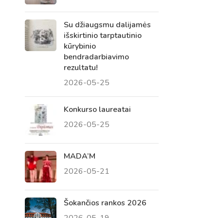
Su džiaugsmu dalijamės
išskirtinio tarptautinio
kūrybinio
bendradarbiavimo
rezultatu!
2026-05-25
Konkurso laureatai
2026-05-25
Virtualus asistentas
E. Balsio gimnazijos DI
MADA’M
2026-05-21
Sveiki! Taip, aš esu virtualus. Tačiau
dirbtinis intelektas suteikia man galimybę
ne tik analizuoti Jūsų klausimą, bet dar
Šokančios rankos 2026
tobulai atsimenu visą šioje svetainėje
2026-05-19