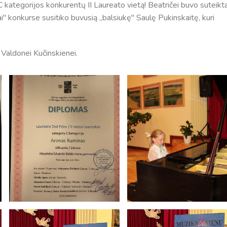
C kategorijos konkurentų II Laureato vietą! Beatričei buvo suteikt
i" konkurse susitiko buvusią ,,balsiukę" Saulę Pukinskaitę, kuri
 Valdonei Kučinskienei.
Tvarkaraščiai
Bendrojo ugdymo pamokų tvarkaraštis 2025-2026 
a
Pradinių klasių pamokų tvarkaraštis 2025-2026 m. 
Atostogos
2025 - 2026 mokslo metų atostogos