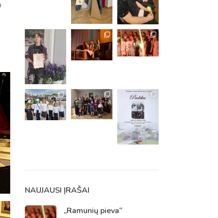
a
m. m.
m.
NAUJAUSI ĮRAŠAI
„Ramunių pieva“