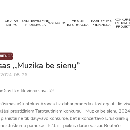
KONKURS
VEIKLOS
ADMINISTRACINĖ
TEISINĖ
KORUPCIJOS
PASLAUGOS
FESTIVALIA
SRITYS
INFORMACIJA
INFORMACIJA
PREVENCIJA
PROJEKT
JIENOS
sas ,,Muzika be sienų”
a 2024-08-26
žios liko tik viena savaitė!
būsimas aštuntokas Aronas tik dabar pradeda atostogauti. Jie vis
uošėsi prestižiniam Tarptautiniam konkursui ,,Muzika be sienų 2024
 pianistai ne tik dalyvavo konkurse, bet ir koncertavo Druskininkų
s meistriškumo pamokas. Ir štai – puikūs darbo vaisiai: Beatričė