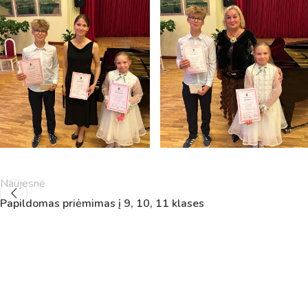
5
11:55
12:40
6
13:00
13:45
7
14:00
14:45
8
14:55
15:40
9
15:50
16:35
10
16:45
17:30
11
17:40
18:25
12
18:35
19:20
Naujesnė
Papildomas priėmimas į 9, 10, 11 klases