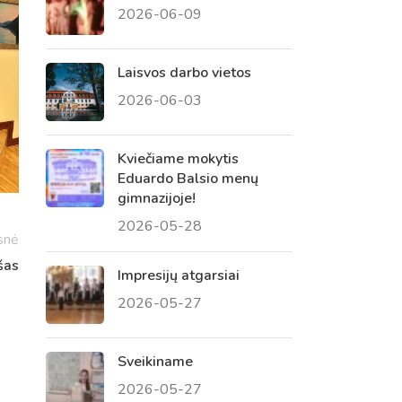
2026-06-09
 tėvų susirinkimai
, atvirų durų dienos, tėvų
Laisvos darbo vietos
2026-06-03
Kviečiame mokytis
Eduardo Balsio menų
gimnazijoje!
2026-05-28
snė
šas
Impresijų atgarsiai
2026-05-27
Sveikiname
2026-05-27