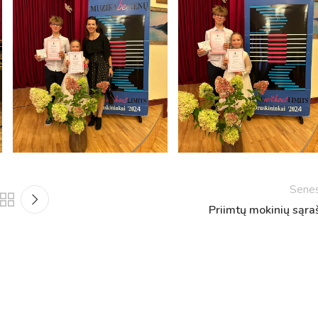
Netradicinio ugdymo dienos, atvirų durų dienos,
2025 - 2026 mokslo metų netradicinio ugdymo dienos
susirinkimai
Veiklos ir renginių planas
2025 - 2026 mokslo metų veiklos ir enginių planas
Sene
Priimtų mokinių sąra