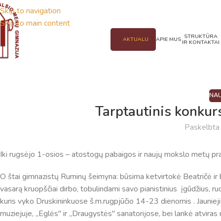
Skip to navigation
Skip to main content
STRUKTŪRA
AKTUALU
APIE MUS
IR KONTAKTAI
NAU
Tarptautinis konkur
Paskelbt
Iki rugsėjo 1-osios – atostogų pabaigos ir naujų mokslo metų prad
O štai gimnazistų Ruminų šeimyna: būsima ketvirtokė Beatričė ir 
vasarą kruopščiai dirbo, tobulindami savo pianistinius įgūdžius, r
kuris vyko Druskininkuose š.m.rugpjūčio 14-23 dienomis . Jaunieji
muziejuje, ,,Eglės" ir ,,Draugystės" sanatorijose, bei lankė atvira