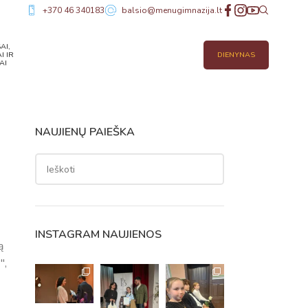
+370 46 340183
balsio@menugimnazija.lt
AI,
I IR
DIENYNAS
AI
NAUJIENŲ PAIEŠKA
INSTAGRAM NAUJIENOS
ą
",