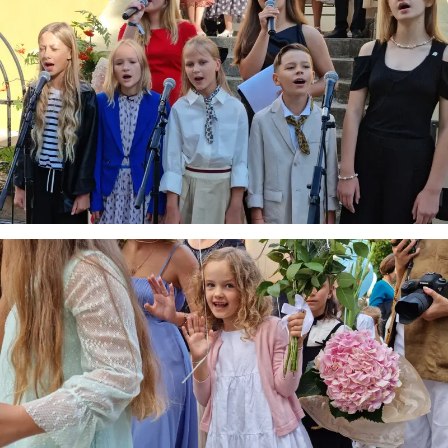
Virtualus asistentas
E. Balsio gimnazijos DI
Sveiki! Taip, aš esu virtualus. Tačiau dirbtinis intelektas
suteikia man galimybę ne tik analizuoti Jūsų klausimą, bet
dar tobulai atsimenu visą šioje svetainėje pateiktą