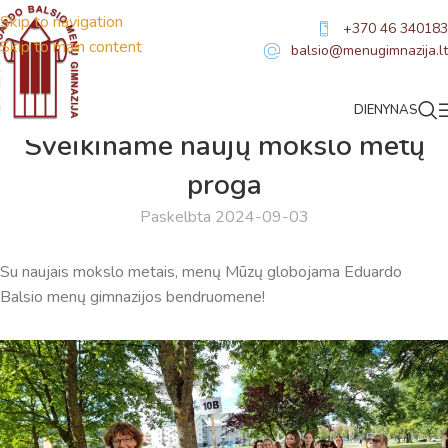
Skip to navigation
+370 46 340183
Skip to main content
balsio@menugimnazija.lt
DIENYNAS
NAUJIENOS
,
SVEIKINIMAI
Sveikiname naujų mokslo metų
proga
Paskelbta 2024-09-03
Su naujais mokslo metais, menų Mūzų globojama Eduardo
Balsio menų gimnazijos bendruomene!