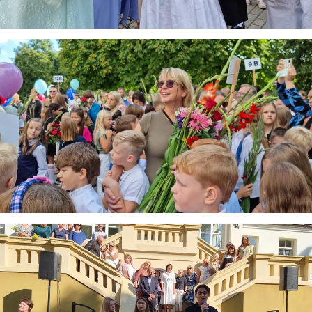
informaciją. Jei visgi man pritrūks išmanumo - pateiksiu
Jums reikiamus kontaktus, kur galėsite pasiklausti
atsakingo specialisto.
Taigi... kuo galėčiau Jums padėti?