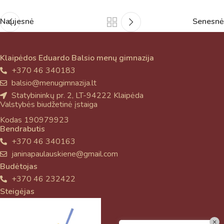
Naujesnė
Senesnė
Klaipėdos Eduardo Balsio menų gimnazija
+370 46 340183
balsio@menugimnazija.lt
Statybininkų pr. 2, LT-94222 Klaipėda
Valstybės biudžetinė įstaiga
Kodas 190979923
Bendrabutis
+370 46 340163
janinapaulauskiene@gmail.com
Budėtojas
+370 46 232422
Steigėjas
×