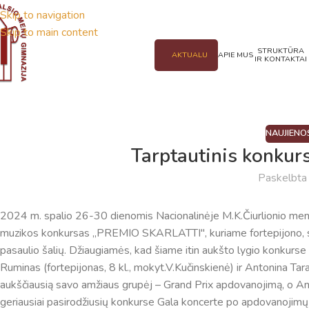
Skip to navigation
Skip to main content
STRUKTŪRA
AKTUALU
APIE MUS
IR KONTAKTAI
NAUJIENO
Tarptautinis konkurs
Paskelbt
2024 m. spalio 26-30 dienomis Nacionalinėje M.K.Čiurlionio menų 
muzikos konkursas ,,PREMIO SKARLATTI", kuriame fortepijono, styg
pasaulio šalių. Džiaugiamės, kad šiame itin aukšto lygio konkurs
Ruminas (fortepijonas, 8 kl., mokyt.V.Kučinskienė) ir Antonina Ta
aukščiausią savo amžiaus grupėj – Grand Prix apdovanojimą, o An
geriausiai pasirodžiusių konkurse Gala koncerte po apdovanojimų