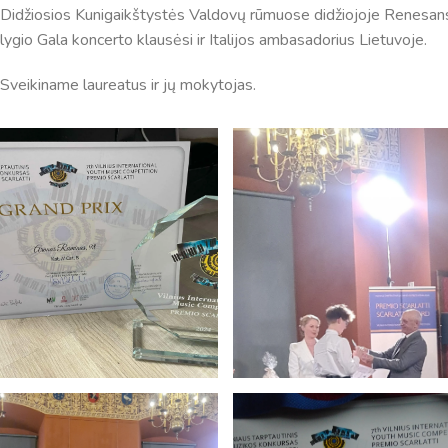
Didžiosios Kunigaikštystės Valdovų rūmuose didžiojoje Renesanso 
lygio Gala koncerto klausėsi ir Italijos ambasadorius Lietuvoje.
Sveikiname laureatus ir jų mokytojas.
Pamokų laikas
Pamoka
Pradžia
Pabaig
1
8:00
8:45
2
8:55
9:40
3
9:50
10:35
4
10:50
11:35