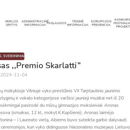
KONKURS
VEIKLOS
ADMINISTRACINĖ
TEISINĖ
KORUPCIJOS
PASLAUGOS
FESTIVALIA
SRITYS
INFORMACIJA
INFORMACIJA
PREVENCIJA
PROJEKT
S
,
SVEIKINIMAI
as ,,Premio Skarlatti”
a 2024-11-04
mokykloje Vilniuje vyko prestižinis VII Tarptautinis jaunimo
inių ir vokalo kategorijose varžėsi jaunieji muzikai net iš 20
e sėkmingai pasirodė du mūsų gimnazijos moksleiviai: Aronas
rasova (smuikas, 12 kl., mokyt.K.Kupšienė). Aronas laimėjo
tonina – I Laureato vietą. Abiems buvo suteikta garbė dalyvauti
 ceremonijos, kuri vyko didinguose Nacionalinio muziejaus Lietuv