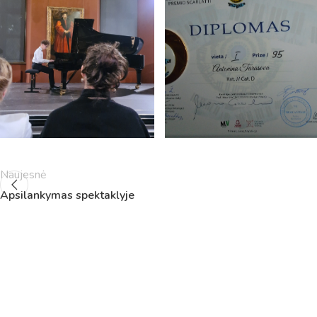
5
11:55
12:40
6
13:00
13:45
7
14:00
14:45
8
14:55
15:40
9
15:50
16:35
10
16:45
17:30
11
17:40
18:25
12
18:35
19:20
Naujesnė
Apsilankymas spektaklyje