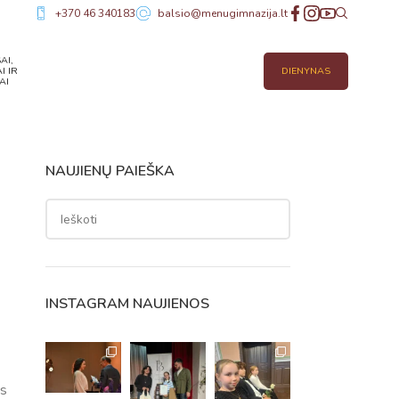
+370 46 340183
balsio@menugimnazija.lt
AI,
I IR
DIENYNAS
AI
NAUJIENŲ PAIEŠKA
INSTAGRAM NAUJIENOS
os