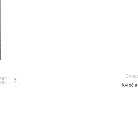
Netradicinio ugdymo dienos, atvirų durų dienos,
2025 - 2026 mokslo metų netradicinio ugdymo dienos
susirinkimai
Veiklos ir renginių planas
2025 - 2026 mokslo metų veiklos ir enginių planas
Sene
Kvieči