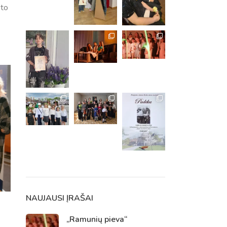
što
m. m.
m.
NAUJAUSI ĮRAŠAI
„Ramunių pieva“