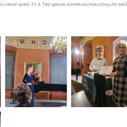
salėje spalio 31 d. Tarp gausiai susirinkusių klausytojų itin auk
Tvarkaraščiai
Bendrojo ugdymo pamokų tvarkaraštis 2025-2026 
a
Pradinių klasių pamokų tvarkaraštis 2025-2026 m. 
Atostogos
2025 - 2026 mokslo metų atostogos