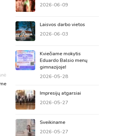
2026-06-09
 tėvų susirinkimai
, atvirų durų dienos, tėvų
Laisvos darbo vietos
2026-06-03
Kviečiame mokytis
Eduardo Balsio menų
gimnazijoje!
snė
2026-05-28
ame
Impresijų atgarsiai
2026-05-27
Sveikiname
2026-05-27