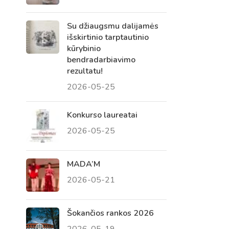
Su džiaugsmu dalijamės
išskirtinio tarptautinio
kūrybinio
bendradarbiavimo
rezultatu!
2026-05-25
Konkurso laureatai
2026-05-25
Virtualus asistentas
E. Balsio gimnazijos DI
MADA’M
2026-05-21
Sveiki! Taip, aš esu virtualus. Tačiau
dirbtinis intelektas suteikia man galimybę
ne tik analizuoti Jūsų klausimą, bet dar
Šokančios rankos 2026
tobulai atsimenu visą šioje svetainėje
2026-05-19