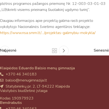
plėtros programos pažangos priemonę Nr. 12-003-03-01-03
„Užtikrinti visiems prieinamą šiuolaikinį ugdymo turinį“.
Daugiau informacijos apie projektą galima rasti projekto
vykdytojo Nacionalinės švietimo agentūros tinklapyje:
https://www.nsa.smm.lt/…/projektas-galimybiu-mokykla/
Naujesnė
Senesnė
Klaipėdos Eduardo Balsio menų gimnazija
+370 46 340183
balsio@menugimnazija.lt
Statybininkų pr. 2, LT-94222 Klaipėda
Valstybės biudžetinė įstaiga
Kodas 190979923
Bendrabutis
+370 46 340163