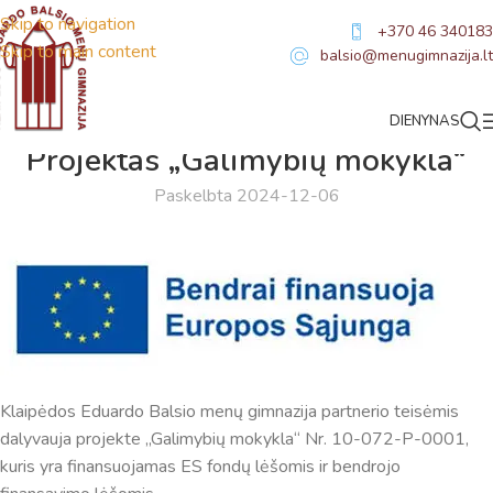
Skip to navigation
+370 46 340183
Skip to main content
balsio@menugimnazija.lt
DIENYNAS
NAUJIENOS
Projektas „Galimybių mokykla“
Paskelbta 2024-12-06
Klaipėdos Eduardo Balsio menų gimnazija partnerio teisėmis
dalyvauja projekte „Galimybių mokykla“ Nr. 10-072-P-0001,
kuris yra finansuojamas ES fondų lėšomis ir bendrojo