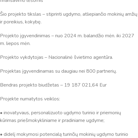
finansavimo lėšomis
Virtualus asistentas
E. Balsio gimnazijos DI
Šio projekto tikslas – stiprinti ugdymo, atliepiančio mokinių amžių
Sveiki! Taip, aš esu virtualus. Tačiau dirbtinis intelektas
ir poreikius, kokybę.
suteikia man galimybę ne tik analizuoti Jūsų klausimą, bet
Projekto įgyvendinimas – nuo 2024 m. balandžio mėn. iki 2027
dar tobulai atsimenu visą šioje svetainėje pateiktą
informaciją. Jei visgi man pritrūks išmanumo - pateiksiu
m. liepos mėn.
Jums reikiamus kontaktus, kur galėsite pasiklausti
Projekto vykdytojas – Nacionalinė švietimo agentūra.
atsakingo specialisto.
Taigi... kuo galėčiau Jums padėti?
Projektas įgyvendinamas su daugiau nei 800 partnerių.
Bendras projekto biudžetas – 19 187 021,64 Eur
Projekte numatytos veiklos:
• inovatyvaus, personalizuoto ugdymo turinio ir priemonių
kūrimas priešmokykliniame ir pradiniame ugdyme;
• didelį mokymosi potencialą turinčių mokinių ugdymo turinio