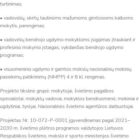
turtinimas;
• vadovėlių, skirtų tautinėms mažumoms gimtosioms kalboms
mokytis, parengimas;
• vadovėlių bendrojo ugdymo mokykloms įsigijimas įtraukiant ir
profesinio mokymo įstaigas, vykdančias bendrojo ugdymo
programas;
• visuomeninio ugdymo ir gamtos mokslų nacionalinių mokinių
pasiekimų patikrinimų (NMPP) 4 ir 8 kl. rengimas.
Projekto tikslinė grupė: mokytojai, švietimo pagalbos
specialistai, mokyklų vadovai, mokyklos bendruomenė, mokiniai ir
ugdytiniai, tyrėjai, Nacionalinės švietimo agentūros darbuotojai.
Projektas Nr. 10-072-P-0001 įgyvendinamas pagal 2021–
2030 m. švietimo plėtros programos valdytojos Lietuvos
Respublikos švietimo, mokslo ir sporto ministerijos švietimo