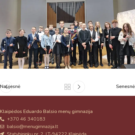
atsakingo specialisto.
Taigi... kuo galėčiau Jums padėti?
Naujesnė
Senesnė
Klaipėdos Eduardo Balsio menų gimnazija
+370 46 340183
balsio@menugimnazija.lt
Statybininkų pr. 2, LT-94222 Klaipėda