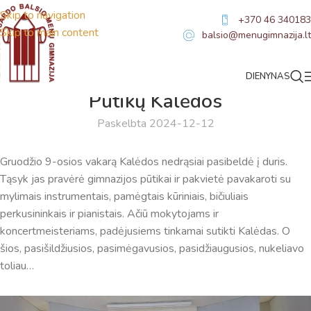
Skip to navigation
+370 46 340183
Skip to main content
balsio@menugimnazija.lt
DIENYNAS
NAUJIENOS
Pūtikų Kalėdos
Paskelbta 2024-12-12
Gruodžio 9-osios vakarą Kalėdos nedrąsiai pasibeldė į duris.
Tąsyk jas pravėrė gimnazijos pūtikai ir pakvietė pavakaroti su
mylimais instrumentais, pamėgtais kūriniais, bičiuliais
Virtualus asistentas
E. Balsio gimnazijos DI
perkusininkais ir pianistais. Ačiū mokytojams ir
koncertmeisteriams, padėjusiems tinkamai sutikti Kalėdas. O
Sveiki! Taip, aš esu virtualus. Tačiau dirbtinis intelektas
šios, pasišildžiusios, pasimėgavusios, pasidžiaugusios, nukeliavo
suteikia man galimybę ne tik analizuoti Jūsų klausimą, bet
toliau…
dar tobulai atsimenu visą šioje svetainėje pateiktą
informaciją. Jei visgi man pritrūks išmanumo - pateiksiu
Jums reikiamus kontaktus, kur galėsite pasiklausti