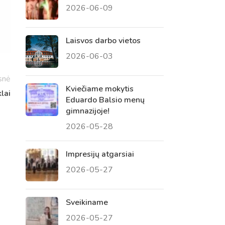
2026-06-09
 tėvų susirinkimai
, atvirų durų dienos, tėvų
Laisvos darbo vietos
2026-06-03
snė
Kviečiame mokytis
lai
Eduardo Balsio menų
gimnazijoje!
2026-05-28
Impresijų atgarsiai
2026-05-27
Sveikiname
2026-05-27