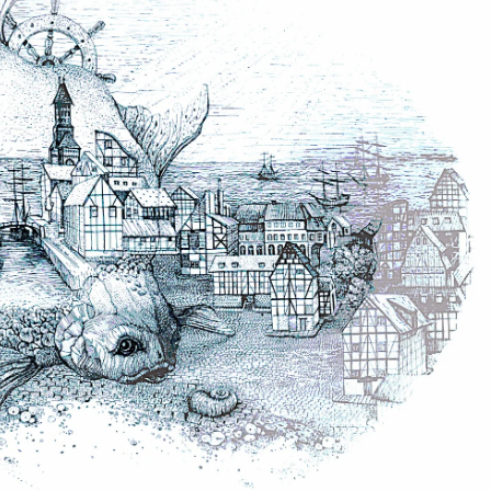
Tvarkaraščiai
Bendrojo ugdymo pamokų tvarkaraštis 2025-2026 
a
Pradinių klasių pamokų tvarkaraštis 2025-2026 m. 
Atostogos
2025 - 2026 mokslo metų atostogos