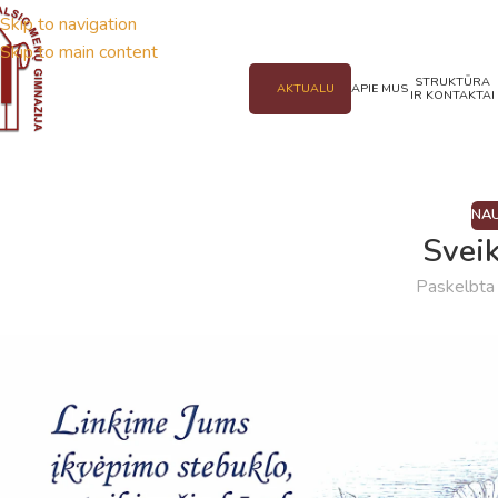
Skip to navigation
Skip to main content
STRUKTŪRA
AKTUALU
APIE MUS
IR KONTAKTAI
NAU
Svei
Paskelbt