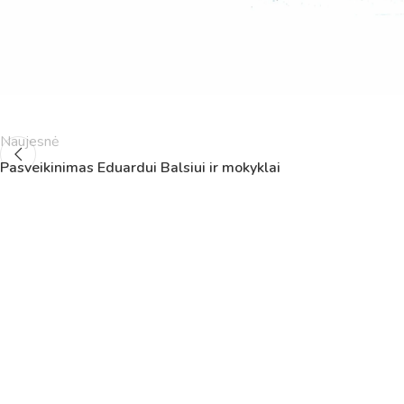
5
11:55
12:40
6
13:00
13:45
7
14:00
14:45
8
14:55
15:40
9
15:50
16:35
10
16:45
17:30
Naujesnė
11
17:40
18:25
12
18:35
19:20
Pasveikinimas Eduardui Balsiui ir mokyklai