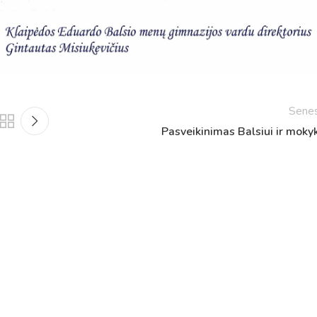
Netradicinio ugdymo dienos, atvirų durų dienos,
2025 - 2026 mokslo metų netradicinio ugdymo dienos
susirinkimai
Veiklos ir renginių planas
2025 - 2026 mokslo metų veiklos ir enginių planas
Sene
Pasveikinimas Balsiui ir mokyk