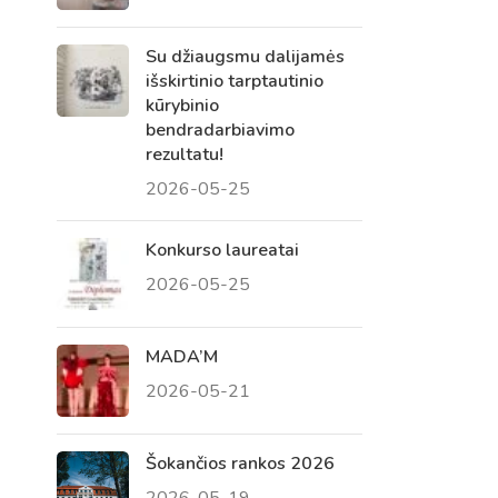
Su džiaugsmu dalijamės
išskirtinio tarptautinio
kūrybinio
bendradarbiavimo
rezultatu!
2026-05-25
Konkurso laureatai
2026-05-25
Virtualus asistentas
E. Balsio gimnazijos DI
MADA’M
2026-05-21
Sveiki! Taip, aš esu virtualus. Tačiau
dirbtinis intelektas suteikia man galimybę
ne tik analizuoti Jūsų klausimą, bet dar
Šokančios rankos 2026
tobulai atsimenu visą šioje svetainėje
2026-05-19