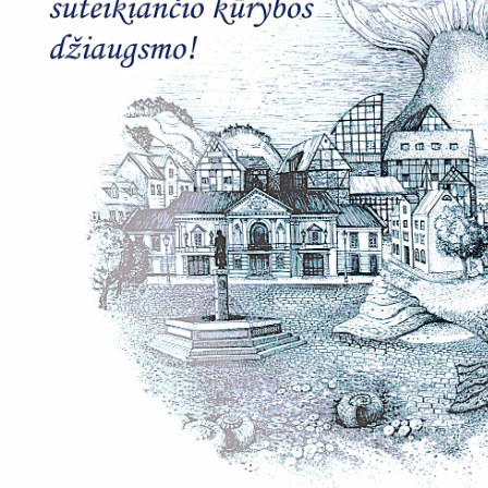
Pamokų laikas
Pamoka
Pradžia
Pabaig
1
8:00
8:45
2
8:55
9:40
3
9:50
10:35
4
10:50
11:35