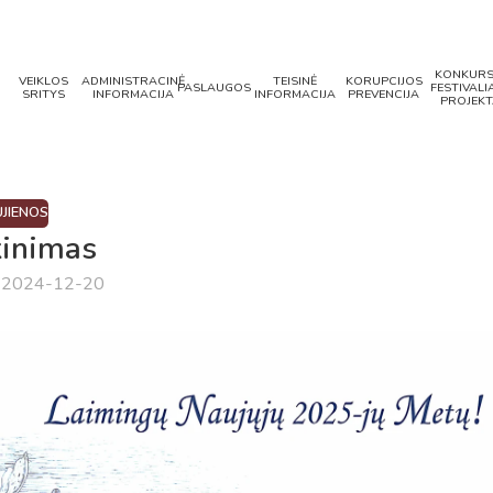
KONKURS
VEIKLOS
ADMINISTRACINĖ
TEISINĖ
KORUPCIJOS
PASLAUGOS
FESTIVALIA
SRITYS
INFORMACIJA
INFORMACIJA
PREVENCIJA
PROJEKT
JIENOS
kinimas
a 2024-12-20