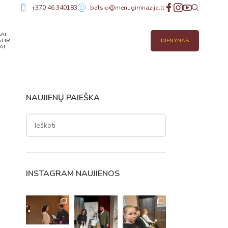
+370 46 340183
balsio@menugimnazija.lt
AI,
I IR
DIENYNAS
AI
NAUJIENŲ PAIEŠKA
INSTAGRAM NAUJIENOS