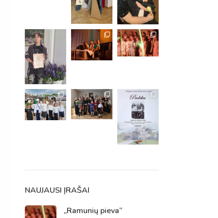
m. m.
m.
NAUJAUSI ĮRAŠAI
„Ramunių pieva“