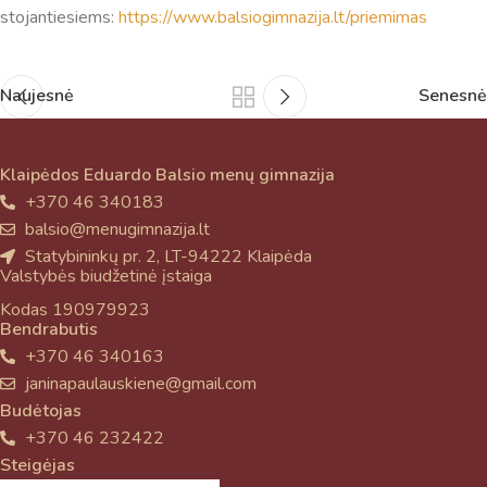
stojantiesiems:
https://www.balsiogimnazija.lt/priemimas
Naujesnė
Senesnė
Klaipėdos Eduardo Balsio menų gimnazija
+370 46 340183
balsio@menugimnazija.lt
Statybininkų pr. 2, LT-94222 Klaipėda
Valstybės biudžetinė įstaiga
Kodas 190979923
Bendrabutis
+370 46 340163
janinapaulauskiene@gmail.com
Budėtojas
+370 46 232422
Steigėjas