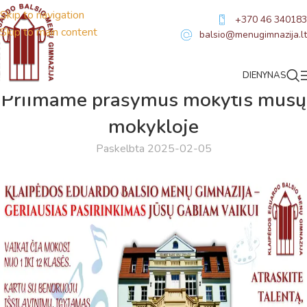
Skip to navigation
+370 46 340183
Skip to main content
balsio@menugimnazija.lt
DIENYNAS
NAUJIENOS
Priimame prašymus mokytis mūsų
mokykloje
Paskelbta 2025-02-05
Virtualus asistentas
E. Balsio gimnazijos DI
Sveiki! Taip, aš esu virtualus. Tačiau dirbtinis intelektas
suteikia man galimybę ne tik analizuoti Jūsų klausimą, bet