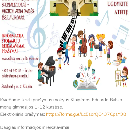
dar tobulai atsimenu visą šioje svetainėje pateiktą
informaciją. Jei visgi man pritrūks išmanumo - pateiksiu
Jums reikiamus kontaktus, kur galėsite pasiklausti
atsakingo specialisto.
Taigi... kuo galėčiau Jums padėti?
Kviečiame teikti prašymus mokytis Klaipėdos Eduardo Balsio
menų gimnazijos 1-12 klasėse.
Elektroninis prašymas:
https://forms.gle/Lc5sorQC437CpsY98
Daugiau informacijos ir reikalavimai