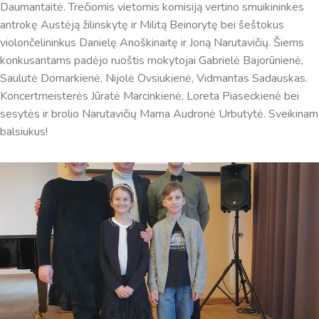
Daumantaitė. Trečiomis vietomis komisiją vertino smuikininkes
antrokę Austėją žilinskytę ir Militą Beinorytę bei šeštokus
violončelininkus Danielę Anoškinaitę ir Joną Narutavičių. Šiems
konkusantams padėjo ruoštis mokytojai Gabrielė Bajorūnienė,
Saulutė Domarkienė, Nijolė Ovsiukienė, Vidmantas Sadauskas.
Koncertmeisterės Jūratė Marcinkienė, Loreta Piaseckienė bei
sesytės ir brolio Narutavičių Mama Audronė Urbutytė. Sveikinam
balsiukus!
Virtualus asistentas
E. Balsio gimnazijos DI
Sveiki! Taip, aš esu virtualus. Tačiau dirbtinis intelektas
suteikia man galimybę ne tik analizuoti Jūsų klausimą, bet
dar tobulai atsimenu visą šioje svetainėje pateiktą
informaciją. Jei visgi man pritrūks išmanumo - pateiksiu
Jums reikiamus kontaktus, kur galėsite pasiklausti
atsakingo specialisto.