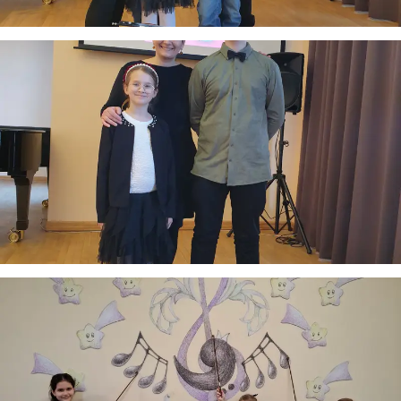
Taigi... kuo galėčiau Jums padėti?