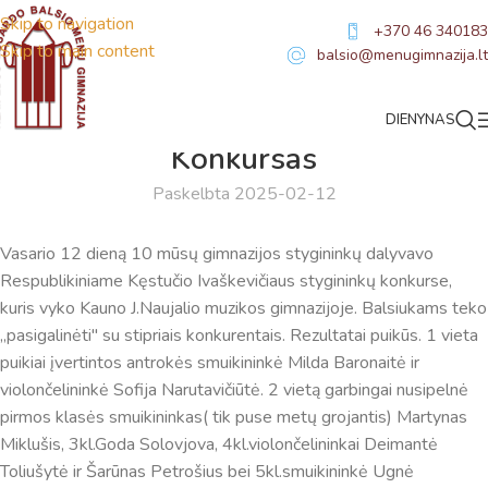
Skip to navigation
+370 46 340183
Skip to main content
balsio@menugimnazija.lt
DIENYNAS
NAUJIENOS
Konkursas
Paskelbta 2025-02-12
Vasario 12 dieną 10 mūsų gimnazijos stygininkų dalyvavo
Respublikiniame Kęstučio Ivaškevičiaus stygininkų konkurse,
kuris vyko Kauno J.Naujalio muzikos gimnazijoje. Balsiukams teko
,,pasigalinėti" su stipriais konkurentais. Rezultatai puikūs. 1 vieta
puikiai įvertintos antrokės smuikininkė Milda Baronaitė ir
violončelininkė Sofija Narutavičiūtė. 2 vietą garbingai nusipelnė
pirmos klasės smuikininkas( tik puse metų grojantis) Martynas
Miklušis, 3kl.Goda Solovjova, 4kl.violončelininkai Deimantė
Toliušytė ir Šarūnas Petrošius bei 5kl.smuikininkė Ugnė