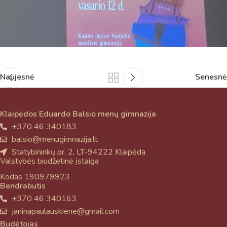
Naujesnė
Senesnė
Klaipėdos Eduardo Balsio menų gimnazija
+370 46 340183
balsio@menugimnazija.lt
Statybininkų pr. 2, LT-94222 Klaipėda
Valstybės biudžetinė įstaiga
Kodas 190979923
Bendrabutis
+370 46 340163
janinapaulauskiene@gmail.com
Budėtojas