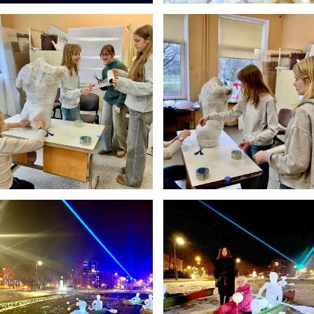
5
11:55
12:40
6
13:00
13:45
7
14:00
14:45
8
14:55
15:40
9
15:50
16:35
10
16:45
17:30
11
17:40
18:25
12
18:35
19:20