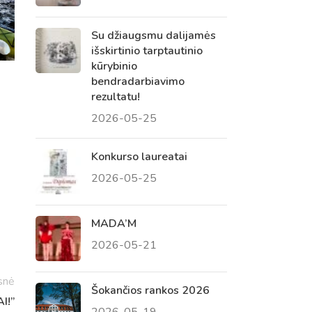
Su džiaugsmu dalijamės
išskirtinio tarptautinio
kūrybinio
bendradarbiavimo
rezultatu!
2026-05-25
Konkurso laureatai
2026-05-25
Virtualus asistentas
E. Balsio gimnazijos DI
MADA’M
2026-05-21
Sveiki! Taip, aš esu virtualus. Tačiau
dirbtinis intelektas suteikia man galimybę
snė
ne tik analizuoti Jūsų klausimą, bet dar
Šokančios rankos 2026
I!”
tobulai atsimenu visą šioje svetainėje
2026-05-19