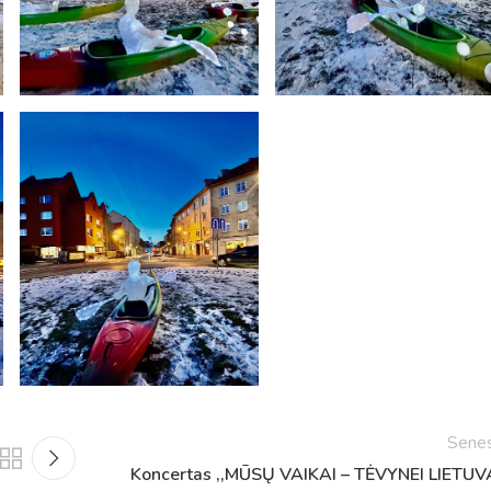
Sene
Koncertas ,,MŪSŲ VAIKAI – TĖVYNEI LIETUVA