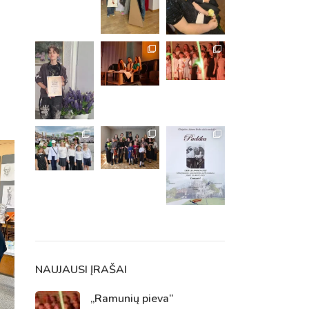
m. m.
m.
NAUJAUSI ĮRAŠAI
„Ramunių pieva“