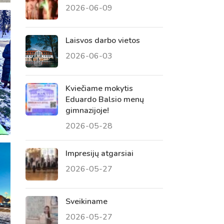
2026-06-09
 tėvų susirinkimai
, atvirų durų dienos, tėvų
Laisvos darbo vietos
2026-06-03
Kviečiame mokytis
Eduardo Balsio menų
gimnazijoje!
2026-05-28
Impresijų atgarsiai
2026-05-27
Sveikiname
2026-05-27