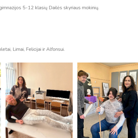
s gimnazijos 5-12 klasių Dailės skyriaus mokinių.
, Limai, Felicijai ir Alfonsui.
Tvarkaraščiai
Bendrojo ugdymo pamokų tvarkaraštis 2025-2026 
a
Pradinių klasių pamokų tvarkaraštis 2025-2026 m. 
Atostogos
2025 - 2026 mokslo metų atostogos