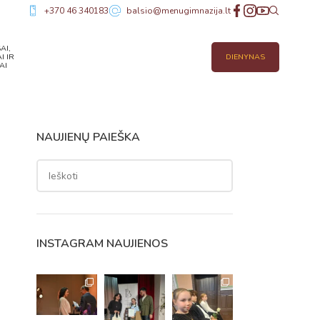
+370 46 340183
balsio@menugimnazija.lt
AI,
I IR
DIENYNAS
AI
NAUJIENŲ PAIEŠKA
INSTAGRAM NAUJIENOS