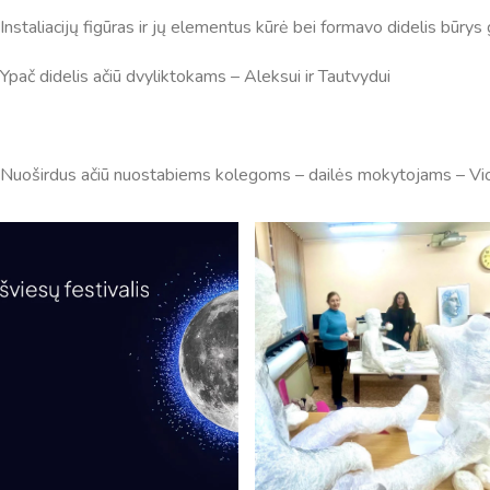
Instaliacijų figūras ir jų elementus kūrė bei formavo didelis būry
Ypač didelis ačiū dvyliktokams – Aleksui ir Tautvydui
Nuoširdus ačiū nuostabiems kolegoms – dailės mokytojams – Violetai
Pamokų laikas
Pamoka
Pradžia
Pabaig
1
8:00
8:45
2
8:55
9:40
3
9:50
10:35
4
10:50
11:35