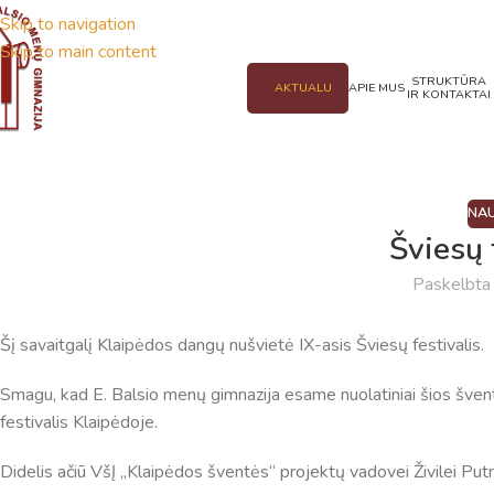
Skip to navigation
Skip to main content
STRUKTŪRA
AKTUALU
APIE MUS
IR KONTAKTAI
NAU
Šviesų 
Paskelbt
Šį savaitgalį Klaipėdos dangų nušvietė IX-asis Šviesų festivalis.
Smagu, kad E. Balsio menų gimnazija esame nuolatiniai šios šven
festivalis Klaipėdoje.
Didelis ačiū VšĮ „Klaipėdos šventės“ projektų vadovei Živilei Putni