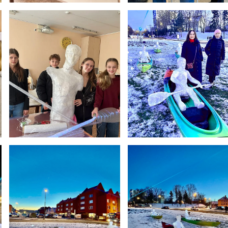
Netradicinio ugdymo dienos, atvirų durų dienos,
2025 - 2026 mokslo metų netradicinio ugdymo dienos
susirinkimai
Veiklos ir renginių planas
2025 - 2026 mokslo metų veiklos ir enginių planas