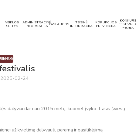
KONKURS
VEIKLOS
ADMINISTRACINĖ
TEISINĖ
KORUPCIJOS
PASLAUGOS
FESTIVALIA
SRITYS
INFORMACIJA
INFORMACIJA
PREVENCIJA
PROJEKT
JIENOS
festivalis
a 2025-02-24
tės dalyviai dar nuo 2015 metų, kuomet įvyko I-asis šviesų
enei už kvietimą dalyvauti, paramą ir pasitikėjimą.