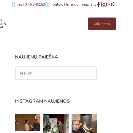
+370 46 340183
balsio@menugimnazija.lt
AI,
I IR
DIENYNAS
AI
NAUJIENŲ PAIEŠKA
INSTAGRAM NAUJIENOS