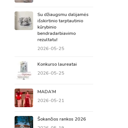
Su džiaugsmu dalijamės
išskirtinio tarptautinio
kūrybinio
bendradarbiavimo
rezultatu!
2026-05-25
Konkurso laureatai
2026-05-25
Virtualus asistentas
E. Balsio gimnazijos DI
MADA’M
2026-05-21
Sveiki! Taip, aš esu virtualus. Tačiau
dirbtinis intelektas suteikia man galimybę
ne tik analizuoti Jūsų klausimą, bet dar
Šokančios rankos 2026
tobulai atsimenu visą šioje svetainėje
2026-05-19