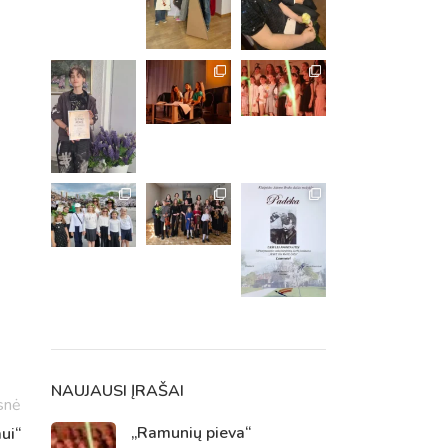
m. m.
m.
NAUJAUSI ĮRAŠAI
snė
„Ramunių pieva“
ui“