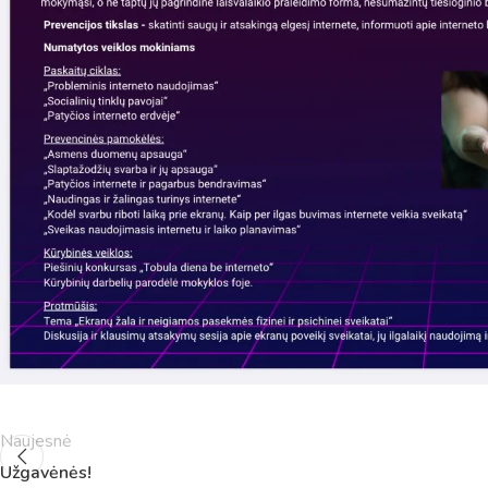
Pamokų laikas
Pamoka
Pradžia
Pabaig
1
8:00
8:45
2
8:55
9:40
Naujesnė
3
9:50
10:35
Užgavėnės!
4
10:50
11:35