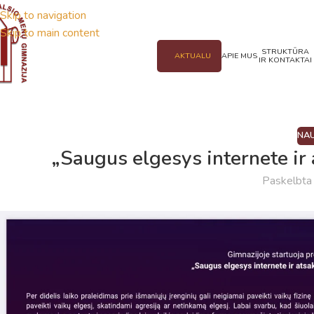
Skip to navigation
Skip to main content
STRUKTŪRA
AKTUALU
APIE MUS
IR KONTAKTAI
NAU
„Saugus elgesys internete ir
Paskelbt