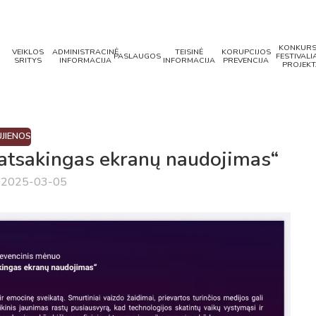
KONKURS
VEIKLOS
ADMINISTRACINĖ
TEISINĖ
KORUPCIJOS
PASLAUGOS
FESTIVALIA
SRITYS
INFORMACIJA
INFORMACIJA
PREVENCIJA
PROJEKT
JIENOS
 atsakingas ekranų naudojimas“
a 2025-03-05