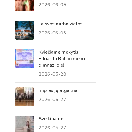
2026-06-09
 tėvų susirinkimai
, atvirų durų dienos, tėvų
Laisvos darbo vietos
2026-06-03
Kviečiame mokytis
Eduardo Balsio menų
gimnazijoje!
2026-05-28
Impresijų atgarsiai
2026-05-27
Sveikiname
2026-05-27