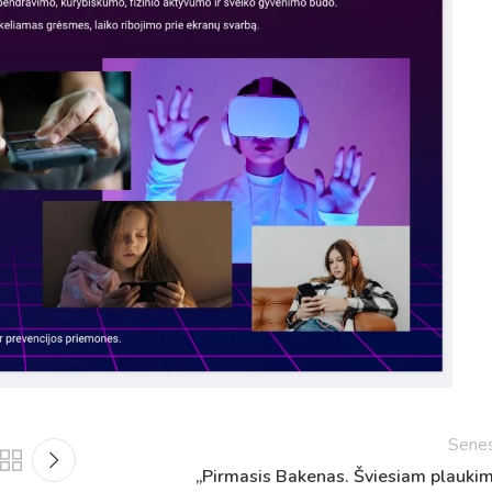
Tvarkaraščiai
Bendrojo ugdymo pamokų tvarkaraštis 2025-2026 
a
Pradinių klasių pamokų tvarkaraštis 2025-2026 m. 
Sene
Atostogos
„Pirmasis Bakenas. Šviesiam plaukim
2025 - 2026 mokslo metų atostogos