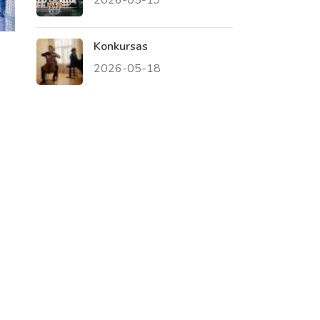
Konkursas
2026-05-18
Virtualus asistentas
E. Balsio gimnazijos DI