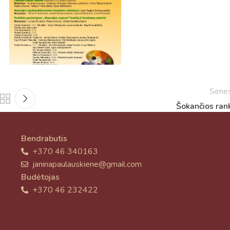
Sene
Šokančios ran
Bendrabutis
+370 46 340163
janinapaulauskiene@gmail.com
Budėtojas
+370 46 232422