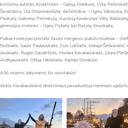
kostiumų autores dvyliktokes – Gabiją Stankutę, Vytę Rašinskait
Ševerdovą, Ūlą Steponavičiūtę, dešimtokus – Ugnių Silkauską, El
Pleikytę, Gabrielę Petreikytę, Austėją Kinderytęir Viltę Baliūnaitę
gimnazijos mokines – Ugnę Pužaitę bei Rašelę Krivickaitę.
Puikiai kolekcijas pristatė žavios merginos, puikūs modeliai – Ste
Rušinaitė, Saulė Paulauskaitė, Elzė Lukšaitė, Indraja Šimkūnaitė,
Jasiūnaitė, Rugilė Gaudėšiūtė, Monika Kavaliauskaitė, Liepa Plešk
Andrijauskaitė, Otilija Nikitinaitė, Kamilė Stonkutė.
Ačiū visiems dalyviams! Jūs nuostabūs!
Pamokų laikas
Jūratė Kavaliauskienė direktoriaus pavaduotoja meniniam ugdymu
Pamoka
Pradžia
Pabaig
1
8:00
8:45
2
8:55
9:40
3
9:50
10:35
4
10:50
11:35