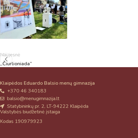
Naujesnė
,,Čiurlioniada”
Klaipėdos Eduardo Balsio menų gimnazija
+370 46 340183
balsio@menugimnazija.lt
Statybininkų pr. 2, LT-94222 Klaipėda
Valstybės biudžetinė įstaiga
Kodas 190979923