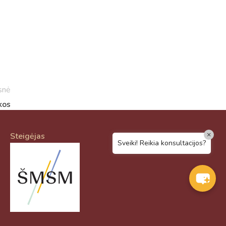
Sveiki! Taip, aš esu virtualus. Tačiau
dirbtinis intelektas suteikia man galimybę
ne tik analizuoti Jūsų klausimą, bet dar
tobulai atsimenu visą šioje svetainėje
pateiktą informaciją. Jei visgi man pritrūks
išmanumo - pateiksiu Jums reikiamus
kontaktus, kur galėsite pasiklausti
snė
atsakingo specialisto.
kos
Taigi... kuo galėčiau Jums padėti?
×
Steigėjas
Sveiki! Reikia konsultacijos?