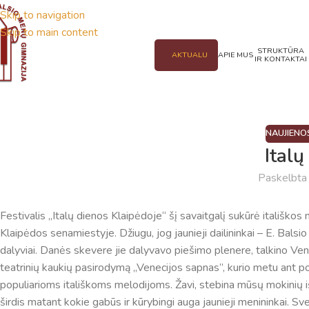
Skip to navigation
Skip to main content
STRUKTŪRA
AKTUALU
APIE MUS
IR KONTAKTAI
NAUJIENO
Italų
Paskelbt
Festivalis „Italų dienos Klaipėdoje“ šį savaitgalį sukūrė itališkos
Klaipėdos senamiestyje. Džiugu, jog jaunieji dailininkai – E. Bal
dalyviai. Danės skevere jie dalyvavo piešimo plenere, talkino Vene
teatrinių kaukių pasirodymą ,,Venecijos sapnas”, kurio metu an
populiarioms itališkoms melodijoms. Žavi, stebina mūsų mokinių iš
širdis matant kokie gabūs ir kūrybingi auga jaunieji menininkai. Sv