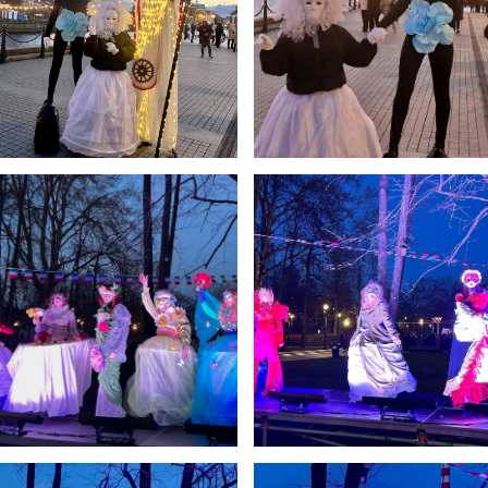
5
11:55
12:40
6
13:00
13:45
7
14:00
14:45
8
14:55
15:40
9
15:50
16:35
10
16:45
17:30
11
17:40
18:25
12
18:35
19:20