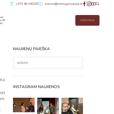
+370 46 340183
balsio@menugimnazija.lt
AI,
I IR
DIENYNAS
AI
NAUJIENŲ PAIEŠKA
iką
INSTAGRAM NAUJIENOS
ngą
ant
č