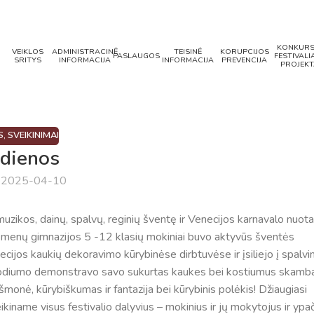
KONKURS
VEIKLOS
ADMINISTRACINĖ
TEISINĖ
KORUPCIJOS
PASLAUGOS
FESTIVALIA
SRITYS
INFORMACIJA
INFORMACIJA
PREVENCIJA
PROJEKT
S
,
SVEIKINIMAI
 dienos
a 2025-04-10
 muzikos, dainų, spalvų, reginių šventę ir Venecijos karnavalo nuota
sio menų gimnazijos 5 -12 klasių mokiniai buvo aktyvūs šventės
cijos kaukių dekoravimo kūrybinėse dirbtuvėse ir įsiliejo į spalvi
t podiumo demonstravo savo sukurtas kaukes bei kostiumus skamb
monė, kūrybiškumas ir fantazija bei kūrybinis polėkis! Džiaugiasi
eikiname visus festivalio dalyvius – mokinius ir jų mokytojus ir ypa