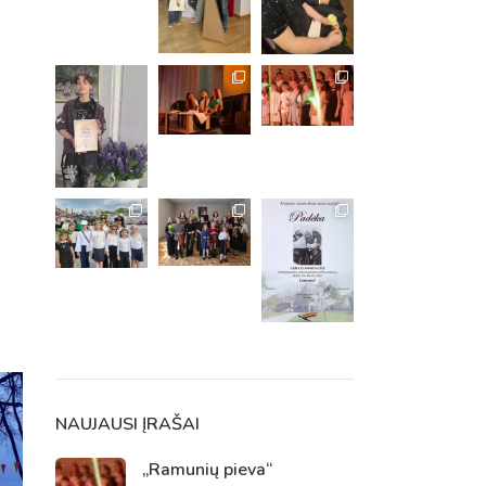
m. m.
m.
NAUJAUSI ĮRAŠAI
„Ramunių pieva“