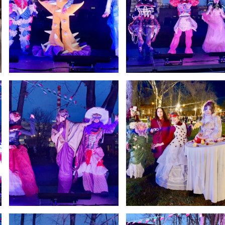
Netradicinio ugdymo dienos, atvirų durų dienos,
2025 - 2026 mokslo metų netradicinio ugdymo dienos
susirinkimai
Veiklos ir renginių planas
2025 - 2026 mokslo metų veiklos ir enginių planas