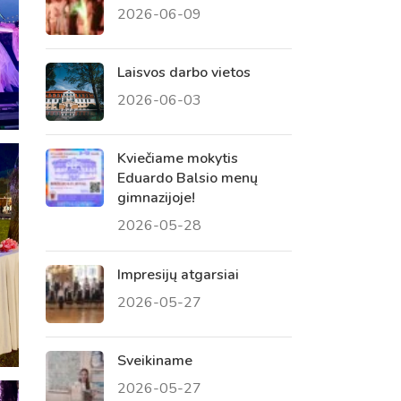
2026-06-09
 tėvų susirinkimai
, atvirų durų dienos, tėvų
Laisvos darbo vietos
2026-06-03
Kviečiame mokytis
Eduardo Balsio menų
gimnazijoje!
2026-05-28
Impresijų atgarsiai
2026-05-27
Sveikiname
2026-05-27