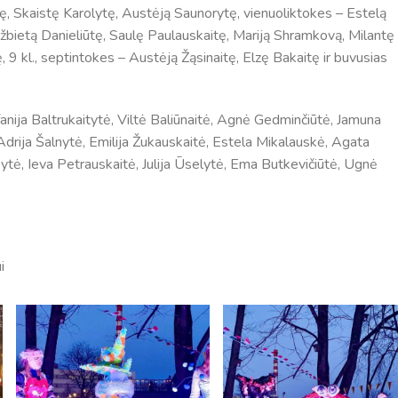
ę, Skaistę Karolytę, Austėją Saunorytę, vienuoliktokes – Estelą
žbietą Danieliūtę, Saulę Paulauskaitę, Mariją Shramkovą, Milantę
, 9 kl., septintokes – Austėją Žąsinaitę, Elzę Bakaitę ir buvusias
fanija Baltrukaitytė, Viltė Baliūnaitė, Agnė Gedminčiūtė, Jamuna
 Adrija Šalnytė, Emilija Žukauskaitė, Estela Mikalauskė, Agata
ytė, Ieva Petrauskaitė, Julija Ūselytė, Ema Butkevičiūtė, Ugnė
Tvarkaraščiai
i
Bendrojo ugdymo pamokų tvarkaraštis 2025-2026 
a
Pradinių klasių pamokų tvarkaraštis 2025-2026 m. 
Atostogos
2025 - 2026 mokslo metų atostogos