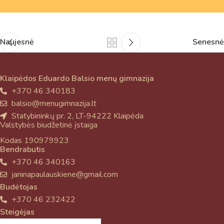
Naujesnė
Senesnė
Klaipėdos Eduardo Balsio menų gimnazija
+370 46 340183
balsio@menugimnazija.lt
Statybininkų pr. 2, LT-94222 Klaipėda
Valstybės biudžetinė įstaiga
Kodas 190979923
Bendrabutis
+370 46 340163
janinapaulauskiene@gmail.com
Budėtojas
+370 46 232422
Steigėjas