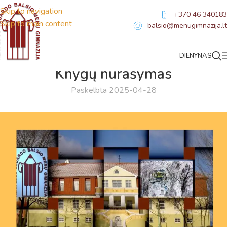
Skip to navigation
+370 46 340183
Skip to main content
balsio@menugimnazija.lt
DIENYNAS
NAUJIENOS
Knygų nurašymas
Paskelbta 2025-04-28
Virtualus asistentas
E. Balsio gimnazijos DI
Sveiki! Taip, aš esu virtualus. Tačiau dirbtinis intelektas
suteikia man galimybę ne tik analizuoti Jūsų klausimą, bet