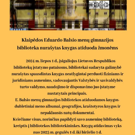
dar tobulai atsimenu visą šioje svetainėje pateiktą
informaciją. Jei visgi man pritrūks išmanumo - pateiksiu
Jums reikiamus kontaktus, kur galėsite pasiklausti
atsakingo specialisto.
Taigi... kuo galėčiau Jums padėti?