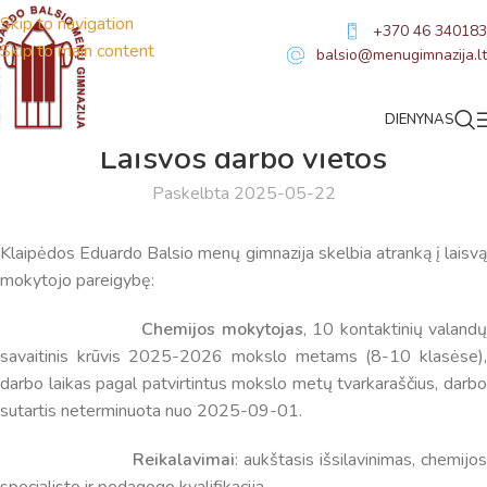
Skip to navigation
+370 46 340183
Skip to main content
balsio@menugimnazija.lt
DIENYNAS
NAUJIENOS
Laisvos darbo vietos
Paskelbta 2025-05-22
Klaipėdos Eduardo Balsio menų gimnazija skelbia atranką į laisvą
mokytojo pareigybę:
Chemijos mokytojas
, 10 kontaktinių valand
savaitinis krūvis 2025-2026 mokslo metams (8-10 klasėse),
Virtualus asistentas
E. Balsio gimnazijos DI
darbo laikas pagal patvirtintus mokslo metų tvarkaraščius, darbo
sutartis neterminuota nuo 2025-09-01.
Sveiki! Taip, aš esu virtualus. Tačiau dirbtinis intelektas
suteikia man galimybę ne tik analizuoti Jūsų klausimą, bet
Reikalavimai
: aukštasis išsilavinimas, chemijo
dar tobulai atsimenu visą šioje svetainėje pateiktą
specialisto ir pedagogo kvalifikacija.