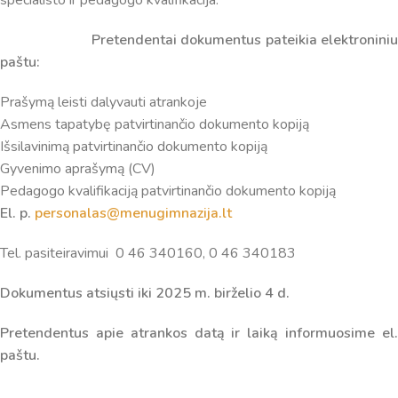
informaciją. Jei visgi man pritrūks išmanumo - pateiksiu
Jums reikiamus kontaktus, kur galėsite pasiklausti
Pretendentai dokumentus pateikia elektronini
atsakingo specialisto.
paštu:
Taigi... kuo galėčiau Jums padėti?
Prašymą leisti dalyvauti atrankoje
Asmens tapatybę patvirtinančio dokumento kopiją
Išsilavinimą patvirtinančio dokumento kopiją
Gyvenimo aprašymą (CV)
Pedagogo kvalifikaciją patvirtinančio dokumento kopiją
El. p.
personalas@menugimnazija.lt
Tel. pasiteiravimui 0 46 340160, 0 46 340183
Dokumentus atsiųsti iki 2025 m. birželio 4 d.
Pretendentus apie atrankos datą ir laiką informuosime el.
paštu.