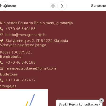
Naujesnė
Senesnė
Klaipėdos Eduardo Balsio menų gimnazija
+370 46 340183
balsio@menugimnazija.lt
Statybininkų pr. 2, LT-94222 Klaipėda
Valstybės biudžetinė įstaiga
Kodas 190979923
Bendrabutis
+370 46 340163
janinapaulauskiene@gmail.com
Budėtojas
+370 46 232422
Steigėjas
×
Sveiki! Reikia konsultacijos?