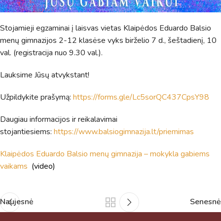
Stojamieji egzaminai į laisvas vietas Klaipėdos Eduardo Balsio
menų gimnazijos 2-12 klasėse vyks birželio 7 d., šeštadienį, 10
val. (registracija nuo 9.30 val.).
Lauksime Jūsų atvykstant!
Užpildykite prašymą:
https://forms.gle/Lc5sorQC437CpsY98
Daugiau informacijos ir reikalavimai
stojantiesiems:
https://www.balsiogimnazija.lt/priemimas
Klaipėdos Eduardo Balsio menų gimnazija – mokykla gabiems
vaikams
(video)
Naujesnė
Senesnė