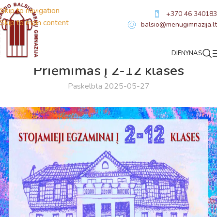
Skip to navigation
+370 46 340183
Skip to main content
balsio@menugimnazija.lt
DIENYNAS
NAUJIENOS
Priėmimas į 2-12 klases
Paskelbta 2025-05-27
Virtualus asistentas
E. Balsio gimnazijos DI