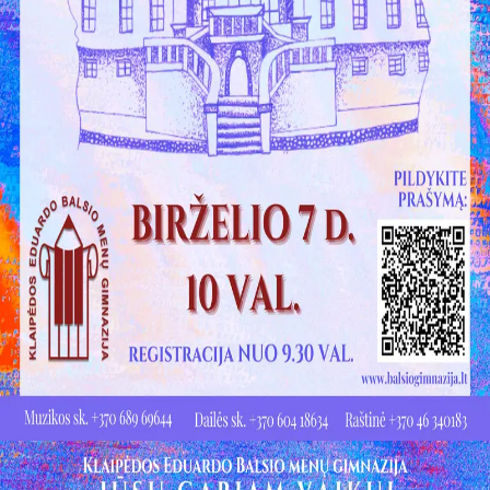
Sveiki! Taip, aš esu virtualus. Tačiau dirbtinis intelektas
suteikia man galimybę ne tik analizuoti Jūsų klausimą, bet
dar tobulai atsimenu visą šioje svetainėje pateiktą
informaciją. Jei visgi man pritrūks išmanumo - pateiksiu
Jums reikiamus kontaktus, kur galėsite pasiklausti
atsakingo specialisto.
Taigi... kuo galėčiau Jums padėti?