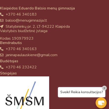
Klaipėdos Eduardo Balsio menų gimnazija
+370 46 340183
balsio@menugimnazija.lt
Statybininkų pr. 2, LT-94222 Klaipėda
Valstybės biudžetinė įstaiga
Kodas 190979923
Bendrabutis
+370 46 340163
janinapaulauskiene@gmail.com
Budėtojas
+370 46 232422
Steigėjas
×
Sveiki! Reikia konsultacijos?