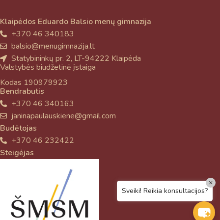
Klaipėdos Eduardo Balsio menų gimnazija
+370 46 340183
balsio@menugimnazija.lt
Statybininkų pr. 2, LT-94222 Klaipėda
Valstybės biudžetinė įstaiga
Kodas 190979923
Bendrabutis
+370 46 340163
janinapaulauskiene@gmail.com
Budėtojas
+370 46 232422
Steigėjas
×
Sveiki! Reikia konsultacijos?