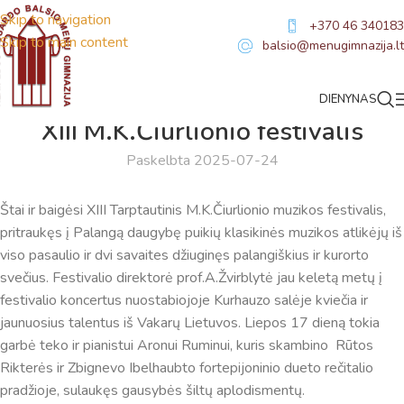
Skip to navigation
+370 46 340183
Skip to main content
balsio@menugimnazija.lt
DIENYNAS
NAUJIENOS
XIII M.K.Čiurlionio festivalis
Paskelbta 2025-07-24
Štai ir baigėsi XIII Tarptautinis M.K.Čiurlionio muzikos festivalis,
pritraukęs į Palangą daugybę puikių klasikinės muzikos atlikėjų iš
viso pasaulio ir dvi savaites džiuginęs palangiškius ir kurorto
svečius. Festivalio direktorė prof.A.Žvirblytė jau keletą metų į
festivalio koncertus nuostabiojoje Kurhauzo salėje kviečia ir
jaunuosius talentus iš Vakarų Lietuvos. Liepos 17 dieną tokia
garbė teko ir pianistui Aronui Ruminui, kuris skambino Rūtos
Rikterės ir Zbignevo Ibelhaubto fortepijoninio dueto rečitalio
Virtualus asistentas
E. Balsio gimnazijos DI
pradžioje, sulaukęs gausybės šiltų aplodismentų.