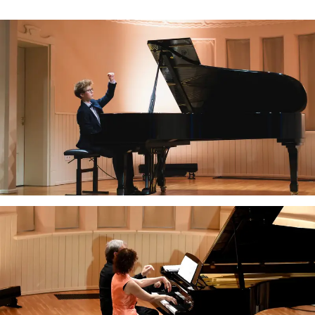
Sveiki! Taip, aš esu virtualus. Tačiau dirbtinis intelektas
suteikia man galimybę ne tik analizuoti Jūsų klausimą, bet
dar tobulai atsimenu visą šioje svetainėje pateiktą
informaciją. Jei visgi man pritrūks išmanumo - pateiksiu
Jums reikiamus kontaktus, kur galėsite pasiklausti
atsakingo specialisto.
Taigi... kuo galėčiau Jums padėti?