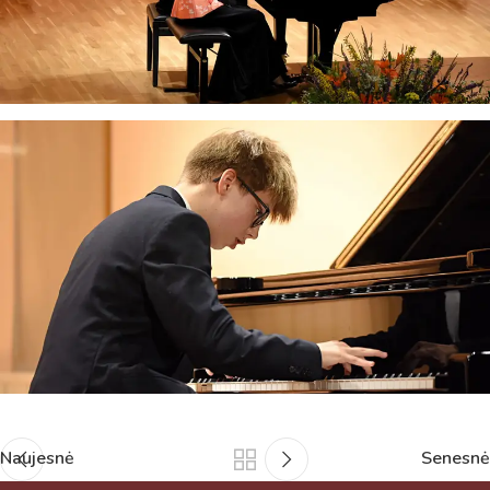
Naujesnė
Senesnė