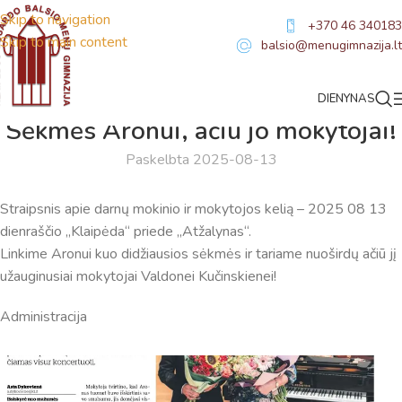
Skip to navigation
+370 46 340183
Skip to main content
balsio@menugimnazija.lt
DIENYNAS
NAUJIENOS
Sėkmės Aronui, ačiū jo mokytojai!
Paskelbta 2025-08-13
Straipsnis apie darnų mokinio ir mokytojos kelią – 2025 08 13
dienraščio „Klaipėda“ priede „Atžalynas“.
Linkime Aronui kuo didžiausios sėkmės ir tariame nuoširdų ačiū jį
Virtualus asistentas
E. Balsio gimnazijos DI
užauginusiai mokytojai Valdonei Kučinskienei!
Sveiki! Taip, aš esu virtualus. Tačiau dirbtinis intelektas
Administracija
suteikia man galimybę ne tik analizuoti Jūsų klausimą, bet
dar tobulai atsimenu visą šioje svetainėje pateiktą
informaciją. Jei visgi man pritrūks išmanumo - pateiksiu
Jums reikiamus kontaktus, kur galėsite pasiklausti