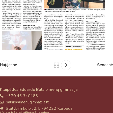
atsakingo specialisto.
Taigi... kuo galėčiau Jums padėti?
Naujesnė
Senesnė
Klaipėdos Eduardo Balsio menų gimnazija
+370 46 340183
balsio@menugimnazija.lt
Statybininkų pr. 2, LT-94222 Klaipėda
Valstybės biudžetinė įstaiga