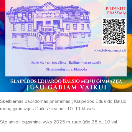
dar tobulai atsimenu visą šioje svetainėje pateiktą
informaciją. Jei visgi man pritrūks išmanumo - pateiksiu
Jums reikiamus kontaktus, kur galėsite pasiklausti
atsakingo specialisto.
Taigi... kuo galėčiau Jums padėti?
Skelbiamas papildomas priėmimas į Klaipėdos Eduardo Balsio
menų gimnazijos Dailės skyriaus 10, 11 klases.
Stojamieji egzaminai vyks 2025 m. rugpjūčio 28 d., 10 val.