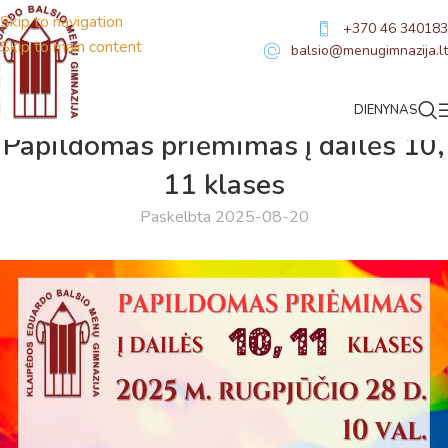
Skip to navigation
+370 46 340183
Skip to main content
balsio@menugimnazija.lt
DIENYNAS
NAUJIENOS
Papildomas priėmimas į dailės 10,
11 klases
Paskelbta 2025-08-20
Virtualus asistentas
E. Balsio gimnazijos DI
Sveiki! Taip, aš esu virtualus. Tačiau dirbtinis intelektas
suteikia man galimybę ne tik analizuoti Jūsų klausimą, bet