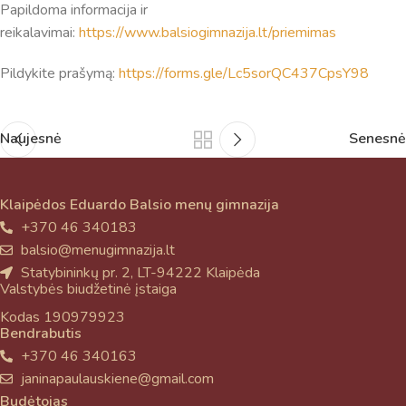
Papildoma informacija ir
reikalavimai:
https://www.balsiogimnazija.lt/priemimas
Pildykite prašymą:
https://forms.gle/Lc5sorQC437CpsY98
Naujesnė
Senesnė
Klaipėdos Eduardo Balsio menų gimnazija
+370 46 340183
balsio@menugimnazija.lt
Statybininkų pr. 2, LT-94222 Klaipėda
Valstybės biudžetinė įstaiga
Kodas 190979923
Bendrabutis
+370 46 340163
janinapaulauskiene@gmail.com
Budėtojas