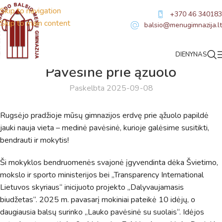
Skip to navigation
+370 46 340183
Skip to main content
balsio@menugimnazija.lt
DIENYNAS
NAUJIENOS
Pavėsinė prie ąžuolo
Paskelbta 2025-09-08
Rugsėjo pradžioje mūsų gimnazijos erdvę prie ąžuolo papildė
jauki nauja vieta – medinė pavėsinė, kurioje galėsime susitikti,
bendrauti ir mokytis!
Ši mokyklos bendruomenės svajonė įgyvendinta dėka Švietimo,
mokslo ir sporto ministerijos bei „Transparency International
Lietuvos skyriaus“ inicijuoto projekto „Dalyvaujamasis
biudžetas“. 2025 m. pavasarį mokiniai pateikė 10 idėjų, o
daugiausia balsų surinko „Lauko pavėsinė su suolais“. Idėjos