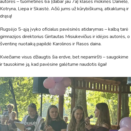
autorės – tuometinės 6a (dabar jau 7a) klasės mokinės Danielė,
Kotryna, Liepa ir Skaistė. Ačiū jums už kūrybiškumą, atkaklumą ir
drąsą!
Rugsėjo 5-ąją įvyko oficialus pavėsinės atidarymas – kalbą tarė
gimnazijos direktorius Gintautas Misiukevičius ir idėjos autorės, o
šventinę nuotaiką papildė Karolinos ir Rasos daina.
Kviečiame visus džiaugtis šia erdve, bet nepamiršti – saugokime
ir tausokime ją, kad pavėsine galėtume naudotis ilgai!
Virtualus asistentas
E. Balsio gimnazijos DI
Sveiki! Taip, aš esu virtualus. Tačiau dirbtinis intelektas