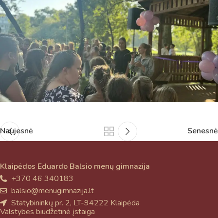
Naujesnė
Senesnė
Klaipėdos Eduardo Balsio menų gimnazija
+370 46 340183
balsio@menugimnazija.lt
Statybininkų pr. 2, LT-94222 Klaipėda
Valstybės biudžetinė įstaiga