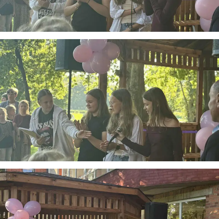
suteikia man galimybę ne tik analizuoti Jūsų klausimą, bet
dar tobulai atsimenu visą šioje svetainėje pateiktą
informaciją. Jei visgi man pritrūks išmanumo - pateiksiu
Jums reikiamus kontaktus, kur galėsite pasiklausti
atsakingo specialisto.
Taigi... kuo galėčiau Jums padėti?