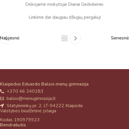
Dėkojame mokytojai Dianai Gedvilienei.
Taigi... kuo galėčiau Jums padėti?
Linkime dar daugiau džiugių pergalių!
Naujesnė
Senesnė
Klaipėdos Eduardo Balsio menų gimnazija
+370 46 340183
balsio@menugimnazija.lt
Statybininkų pr. 2, LT-94222 Klaipėda
Valstybės biudžetinė įstaiga
Kodas 190979923
Bendrabutis