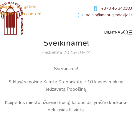
Skip to navigation
+370 46 340183
Skip to main content
balsio@menugimnazija.lt
DIENYNAS
NAUJIENOS
,
SVEIKINIMAI
Sveikiname!
Paskelbta 2025-10-24
Sveikiname!
Virtualus asistentas
E. Balsio gimnazijos DI
9 klasės mokinę Kamilę Steponkutę ir 10 klasės mokinę
Jelizavetą Popošiną,
Sveiki! Taip, aš esu virtualus. Tačiau dirbtinis intelektas
suteikia man galimybę ne tik analizuoti Jūsų klausimą, bet
Klaipėdos miesto užsienio (rusų) kalbos dailyraščio konkurse
dar tobulai atsimenu visą šioje svetainėje pateiktą
pelniusias III vietą!
informaciją. Jei visgi man pritrūks išmanumo - pateiksiu
Jums reikiamus kontaktus, kur galėsite pasiklausti
atsakingo specialisto.