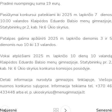
informaciją. Jei visgi man pritrūks išmanumo - pateiksiu
Pradinė nuompinigių suma 19 eurų.
Jums reikiamus kontaktus, kur galėsite pasiklausti
atsakingo specialisto.
Pasiūlymai konkursui pateikiami iki 2025 m. lapkričio 7 dienos
Taigi... kuo galėčiau Jums padėti?
10.00 valandos Klaipėdos Eduardo Balsio menų gimnazijoje,
Statybininkų pr.2, kab. Nr.6 Ūkio skyrius.
Patalpas galima apžiūrėti 2025 m. lapkričio dienomis 3 ir 5
dienomis nuo 10 iki 13 valandos.
Vokai atplėšiami 2025 m. lapkričio 10 dieną 10 valandą
Klaipėdos Eduardo Balsio menų gimnazijoje, Statybininkų pr. 2,
kab. Nr. 6 Ūkio skyrius konkurso komisijos posėdyje.
Detali informacija nurodyta gimnazijos tinklapyje, Viešojo
nuomos konkurso sąlygose. Informacija teikiama tel. +370 46
433448 arba el. p. ukioskyrius@menugimnazija.lt
Naujesnė
Senesnė