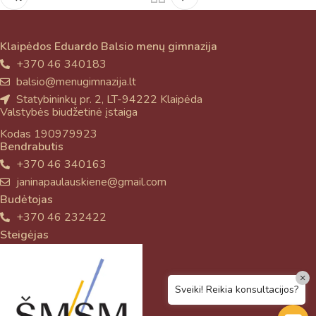
Klaipėdos Eduardo Balsio menų gimnazija
+370 46 340183
balsio@menugimnazija.lt
Statybininkų pr. 2, LT-94222 Klaipėda
Valstybės biudžetinė įstaiga
Kodas 190979923
Bendrabutis
+370 46 340163
janinapaulauskiene@gmail.com
Budėtojas
+370 46 232422
Steigėjas
×
Sveiki! Reikia konsultacijos?