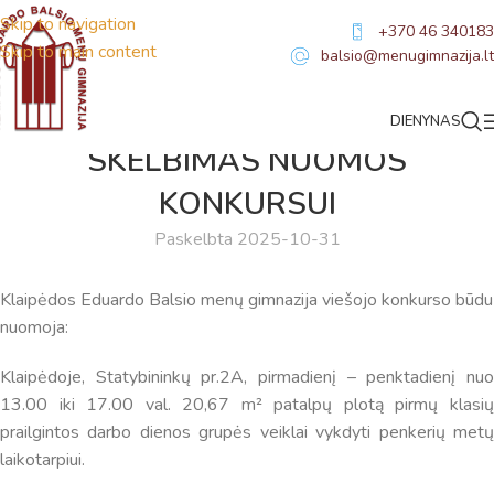
Skip to navigation
+370 46 340183
Skip to main content
balsio@menugimnazija.lt
DIENYNAS
NAUJIENOS
SKELBIMAS NUOMOS
KONKURSUI
Paskelbta 2025-10-31
Klaipėdos Eduardo Balsio menų gimnazija viešojo konkurso būdu
nuomoja:
Virtualus asistentas
E. Balsio gimnazijos DI
Klaipėdoje, Statybininkų pr.2A, pirmadienį – penktadienį nuo
13.00 iki 17.00 val. 20,67 m² patalpų plotą pirmų klasių
Sveiki! Taip, aš esu virtualus. Tačiau dirbtinis intelektas
prailgintos darbo dienos grupės veiklai vykdyti penkerių metų
suteikia man galimybę ne tik analizuoti Jūsų klausimą, bet
laikotarpiui.
dar tobulai atsimenu visą šioje svetainėje pateiktą