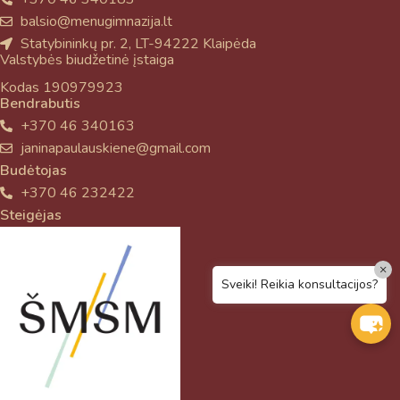
balsio@menugimnazija.lt
Statybininkų pr. 2, LT-94222 Klaipėda
Valstybės biudžetinė įstaiga
Kodas 190979923
Bendrabutis
+370 46 340163
janinapaulauskiene@gmail.com
Budėtojas
+370 46 232422
Steigėjas
×
Sveiki! Reikia konsultacijos?