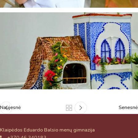
Naujesnė
Senesnė
Klaipėdos Eduardo Balsio menų gimnazija
+370 46 340183