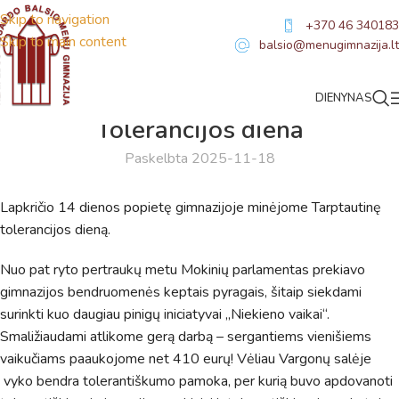
Skip to navigation
+370 46 340183
Skip to main content
balsio@menugimnazija.lt
DIENYNAS
NAUJIENOS
Tolerancijos diena
Paskelbta 2025-11-18
Lapkričio 14 dienos popietę gimnazijoje minėjome Tarptautinę
tolerancijos dieną.
Nuo pat ryto pertraukų metu Mokinių parlamentas prekiavo
gimnazijos bendruomenės keptais pyragais, šitaip siekdami
surinkti kuo daugiau pinigų iniciatyvai „Niekieno vaikai“.
Smaližiaudami atlikome gerą darbą – sergantiems vienišiems
vaikučiams paaukojome net 410 eurų! Vėliau Vargonų salėje
vyko bendra tolerantiškumo pamoka, per kurią buvo apdovanoti