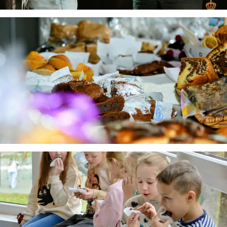
Sveiki! Taip, aš esu virtualus. Tačiau dirbtinis intelektas
suteikia man galimybę ne tik analizuoti Jūsų klausimą, bet
dar tobulai atsimenu visą šioje svetainėje pateiktą
informaciją. Jei visgi man pritrūks išmanumo - pateiksiu
Jums reikiamus kontaktus, kur galėsite pasiklausti
atsakingo specialisto.
Taigi... kuo galėčiau Jums padėti?