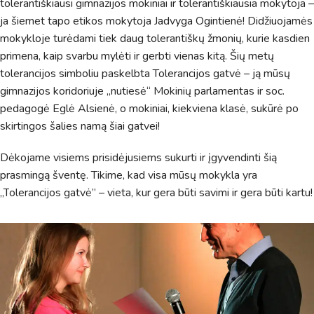
tolerantiškiausi gimnazijos mokiniai ir tolerantiškiausia mokytoja –
ja šiemet tapo etikos mokytoja Jadvyga Ogintienė! Didžiuojamės
mokykloje turėdami tiek daug tolerantiškų žmonių, kurie kasdien
primena, kaip svarbu mylėti ir gerbti vienas kitą. Šių metų
tolerancijos simboliu paskelbta Tolerancijos gatvė – ją mūsų
gimnazijos koridoriuje „nutiesė“ Mokinių parlamentas ir soc.
pedagogė Eglė Alsienė, o mokiniai, kiekviena klasė, sukūrė po
skirtingos šalies namą šiai gatvei!
Dėkojame visiems prisidėjusiems sukurti ir įgyvendinti šią
prasmingą šventę. Tikime, kad visa mūsų mokykla yra
„T
olerancijos gatvė” – vieta, kur gera būti savimi ir gera būti kartu!