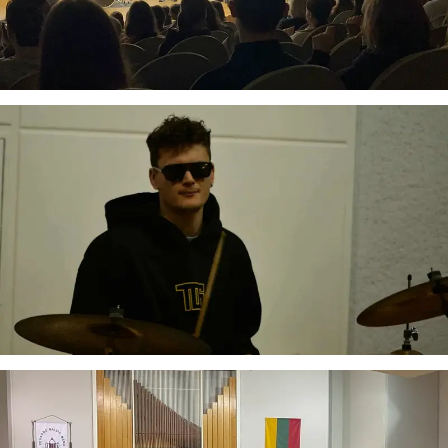
Virtualus asistentas
E. Balsio gimnazijos DI
Sveiki! Taip, aš esu virtualus. Tačiau dirbtinis intelektas
suteikia man galimybę ne tik analizuoti Jūsų klausimą, bet
dar tobulai atsimenu visą šioje svetainėje pateiktą
informaciją. Jei visgi man pritrūks išmanumo - pateiksiu
Jums reikiamus kontaktus, kur galėsite pasiklausti
atsakingo specialisto.
Taigi... kuo galėčiau Jums padėti?