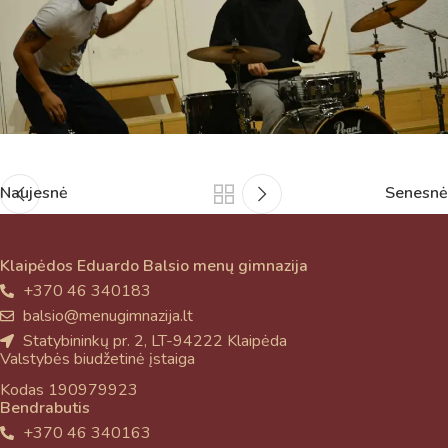
Naujesnė
Senesnė
Klaipėdos Eduardo Balsio menų gimnazija
+370 46 340183
balsio@menugimnazija.lt
Statybininkų pr. 2, LT-94222 Klaipėda
Valstybės biudžetinė įstaiga
Kodas 190979923
Bendrabutis
+370 46 340163