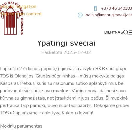
Skip to navigation
+370 46 340183
Skip to main content
balsio@menugimnazija.lt
DIENYNAS
NAUJIENOS
Ypatingi svečiai
Paskelbta 2025-12-02
Lapkričio 27 dienos popietę į gimnaziją atvyko R&B soul grupė
TOS iš Olandijos. Grupės būgnininkas – mūsų mokyklą baigęs
Kasparas Petkus, kuris su malonumu sutiko aplankyti mus bei
padovanoti šiek tiek savo muzikos. Vaikinai noriai dalinosi savo
kūryna su gimnazistais, net įtraukdami ir juos pačius. Ši muzikinė
pertrauka tarp pamokų buvo nuostabi patirtis. Dėkojame grupei
TOS už aplankymą ir ankstyvą Kalėdų dovaną!
Mokinių parlamentas