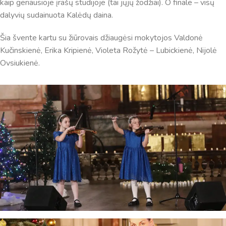
kaip geriausioje įrašų studijoje (tai jųjų žodžiai). O finale – visų
dalyvių sudainuota Kalėdų daina.
Šia švente kartu su žiūrovais džiaugėsi mokytojos Valdonė
Kučinskienė, Erika Kripienė, Violeta Rožytė – Lubickienė, Nijolė
Ovsiukienė.
Virtualus asistentas
E. Balsio gimnazijos DI
Sveiki! Taip, aš esu virtualus. Tačiau dirbtinis intelektas
suteikia man galimybę ne tik analizuoti Jūsų klausimą, bet
dar tobulai atsimenu visą šioje svetainėje pateiktą
informaciją. Jei visgi man pritrūks išmanumo - pateiksiu
Jums reikiamus kontaktus, kur galėsite pasiklausti
atsakingo specialisto.
Taigi... kuo galėčiau Jums padėti?