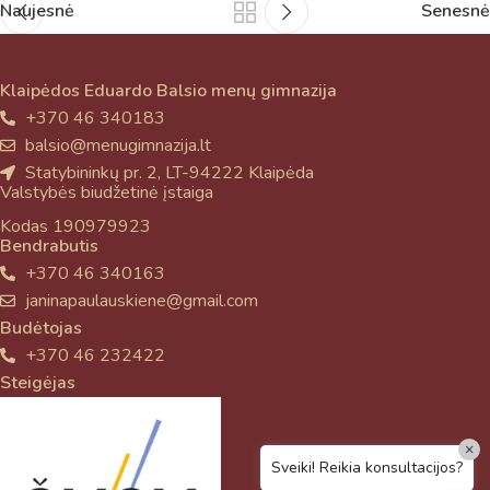
Naujesnė
Senesnė
Klaipėdos Eduardo Balsio menų gimnazija
+370 46 340183
balsio@menugimnazija.lt
Statybininkų pr. 2, LT-94222 Klaipėda
Valstybės biudžetinė įstaiga
Kodas 190979923
Bendrabutis
+370 46 340163
janinapaulauskiene@gmail.com
Budėtojas
+370 46 232422
Steigėjas
×
Sveiki! Reikia konsultacijos?