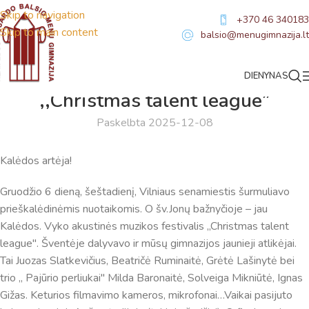
Skip to navigation
+370 46 340183
Skip to main content
balsio@menugimnazija.lt
DIENYNAS
NAUJIENOS
,,Christmas talent league”
Paskelbta 2025-12-08
Kalėdos artėja!
Gruodžio 6 dieną, šeštadienį, Vilniaus senamiestis šurmuliavo
prieškalėdinėmis nuotaikomis. O šv.Jonų bažnyčioje – jau
Kalėdos. Vyko akustinės muzikos festivalis ,,Christmas talent
league". Šventėje dalyvavo ir mūsų gimnazijos jaunieji atlikėjai.
Tai Juozas Slatkevičius, Beatričė Ruminaitė, Grėtė Lašinytė bei
trio ,, Pajūrio perliukai" Milda Baronaitė, Solveiga Mikniūtė, Ignas
Gižas. Keturios filmavimo kameros, mikrofonai…Vaikai pasijuto