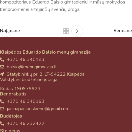
kompozitoriaus Eduardo Balsio gimtadieniui ir mūsų mokyklos
bendruomenei artėjančių švenčių proga.
Naujesnė
Senesnė
Klaipėdos Eduardo Balsio menų gimnazija
+370 46 340183
balsio@menugimnazija.lt
Statybininkų pr. 2, LT-94222 Klaipėda
Valstybės biudžetinė įstaiga
Kodas 190979923
Bendrabutis
+370 46 340163
janinapaulauskiene@gmail.com
Budėtojas
+370 46 232422
Steigėjas