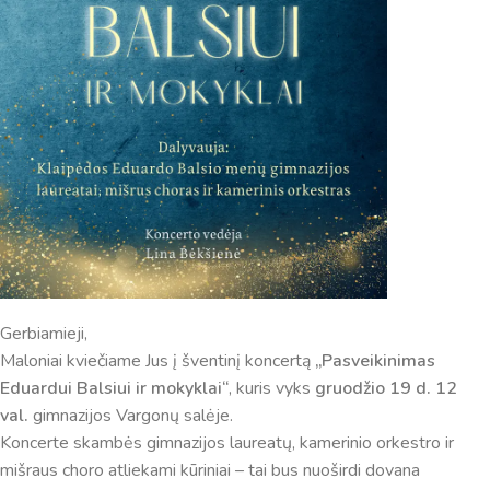
dar tobulai atsimenu visą šioje svetainėje pateiktą
informaciją. Jei visgi man pritrūks išmanumo - pateiksiu
Jums reikiamus kontaktus, kur galėsite pasiklausti
atsakingo specialisto.
Taigi... kuo galėčiau Jums padėti?
Gerbiamieji,
Maloniai kviečiame Jus į šventinį koncertą
„Pasveikinimas
Eduardui Balsiui ir mokyklai“
, kuris vyks
gruodžio 19 d. 12
val.
gimnazijos Vargonų salėje.
Koncerte skambės gimnazijos laureatų, kamerinio orkestro ir
mišraus choro atliekami kūriniai – tai bus nuoširdi dovana