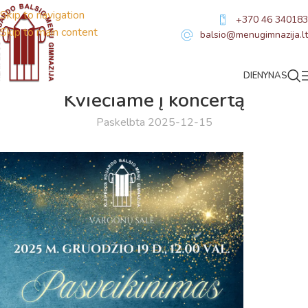
Skip to navigation
+370 46 340183
Skip to main content
balsio@menugimnazija.lt
DIENYNAS
NAUJIENOS
Kviečiame į koncertą
Paskelbta 2025-12-15
Virtualus asistentas
E. Balsio gimnazijos DI
Sveiki! Taip, aš esu virtualus. Tačiau dirbtinis intelektas
suteikia man galimybę ne tik analizuoti Jūsų klausimą, bet