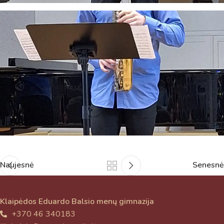
Naujesnė
Senesnė
Klaipėdos Eduardo Balsio menų gimnazija
+370 46 340183