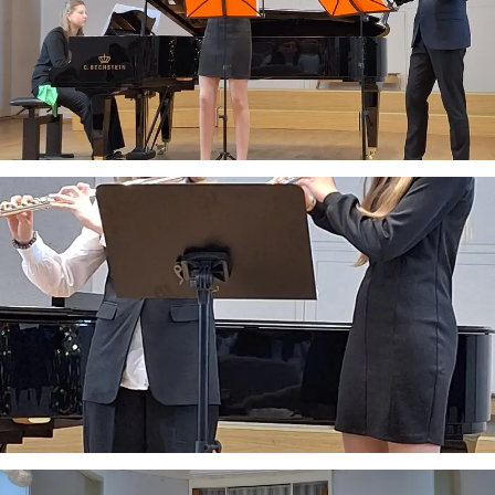
Virtualus asistentas
E. Balsio gimnazijos DI
Sveiki! Taip, aš esu virtualus. Tačiau dirbtinis intelektas
suteikia man galimybę ne tik analizuoti Jūsų klausimą, bet
dar tobulai atsimenu visą šioje svetainėje pateiktą
informaciją. Jei visgi man pritrūks išmanumo - pateiksiu
Jums reikiamus kontaktus, kur galėsite pasiklausti
atsakingo specialisto.
Taigi... kuo galėčiau Jums padėti?