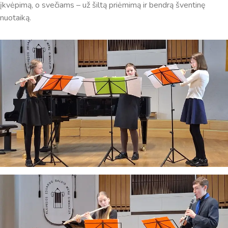
įkvėpimą, o svečiams – už šiltą priėmimą ir bendrą šventinę
nuotaiką.