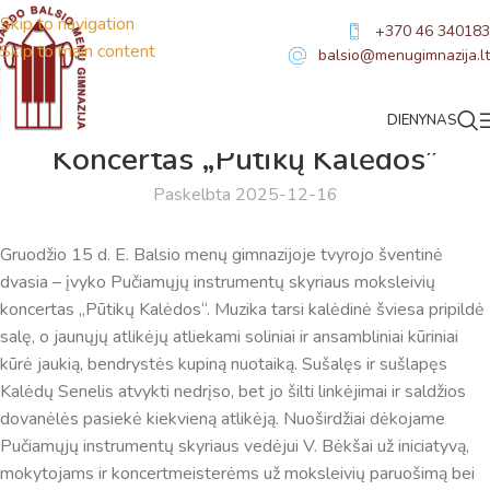
Skip to navigation
+370 46 340183
Skip to main content
balsio@menugimnazija.lt
DIENYNAS
NAUJIENOS
Koncertas „Pūtikų Kalėdos”
Paskelbta 2025-12-16
Gruodžio 15 d. E. Balsio menų gimnazijoje tvyrojo šventinė
dvasia – įvyko Pučiamųjų instrumentų skyriaus moksleivių
koncertas „Pūtikų Kalėdos“. Muzika tarsi kalėdinė šviesa pripildė
salę, o jaunųjų atlikėjų atliekami soliniai ir ansambliniai kūriniai
kūrė jaukią, bendrystės kupiną nuotaiką. Sušalęs ir sušlapęs
Kalėdų Senelis atvykti nedrįso, bet jo šilti linkėjimai ir saldžios
dovanėlės pasiekė kiekvieną atlikėją. Nuoširdžiai dėkojame
Pučiamųjų instrumentų skyriaus vedėjui V. Bėkšai už iniciatyvą,
mokytojams ir koncertmeisterėms už moksleivių paruošimą bei