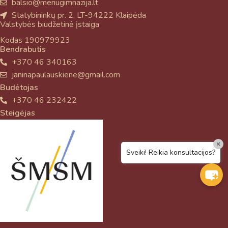
balsio@menugimnazija.lt
Statybininkų pr. 2, LT-94222 Klaipėda
Valstybės biudžetinė įstaiga
Kodas 190979923
Bendrabutis
+370 46 340163
janinapaulauskiene@gmail.com
Budėtojas
+370 46 232422
Steigėjas
×
Sveiki! Reikia konsultacijos?