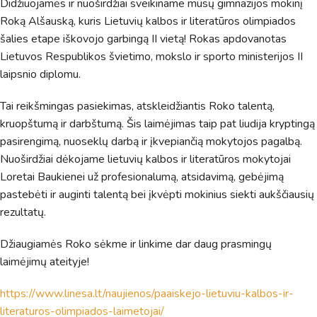
Didžiuojamės ir nuoširdžiai sveikiname mūsų gimnazijos mokinį
Sveiki! Taip, aš esu virtualus. Tačiau dirbtinis intelektas
Roką Alšauską, kuris Lietuvių kalbos ir literatūros olimpiados
suteikia man galimybę ne tik analizuoti Jūsų klausimą, bet
dar tobulai atsimenu visą šioje svetainėje pateiktą
šalies etape iškovojo garbingą II vietą! Rokas apdovanotas
informaciją. Jei visgi man pritrūks išmanumo - pateiksiu
Lietuvos Respublikos švietimo, mokslo ir sporto ministerijos II
Jums reikiamus kontaktus, kur galėsite pasiklausti
laipsnio diplomu.
atsakingo specialisto.
Tai reikšmingas pasiekimas, atskleidžiantis Roko talentą,
Taigi... kuo galėčiau Jums padėti?
kruopštumą ir darbštumą. Šis laimėjimas taip pat liudija kryptingą
pasirengimą, nuoseklų darbą ir įkvepiančią mokytojos pagalbą.
Nuoširdžiai dėkojame lietuvių kalbos ir literatūros mokytojai
Loretai Baukienei už profesionalumą, atsidavimą, gebėjimą
pastebėti ir auginti talentą bei įkvėpti mokinius siekti aukščiausių
rezultatų.
Džiaugiamės Roko sėkme ir linkime dar daug prasmingų
laimėjimų ateityje!
https://www.linesa.lt/naujienos/paaiskejo-lietuviu-kalbos-ir-
literaturos-olimpiados-laimetojai/