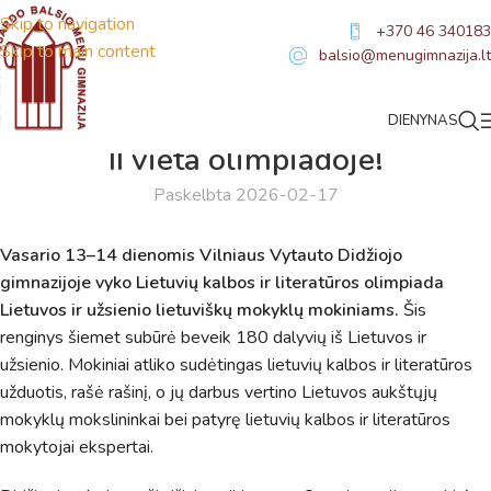
Skip to navigation
+370 46 340183
Skip to main content
balsio@menugimnazija.lt
DIENYNAS
NAUJIENOS
,
SVEIKINIMAI
II vieta olimpiadoje!
Paskelbta 2026-02-17
Vasario 13–14 dienomis Vilniaus Vytauto Didžiojo
gimnazijoje vyko Lietuvių kalbos ir literatūros olimpiada
Lietuvos ir užsienio lietuviškų mokyklų mokiniams.
Šis
renginys šiemet subūrė beveik 180 dalyvių iš Lietuvos ir
užsienio. Mokiniai atliko sudėtingas lietuvių kalbos ir literatūros
užduotis, rašė rašinį, o jų darbus vertino Lietuvos aukštųjų
mokyklų mokslininkai bei patyrę lietuvių kalbos ir literatūros
Virtualus asistentas
E. Balsio gimnazijos DI
mokytojai ekspertai.