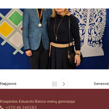
Naujesnė
Senesnė
Klaipėdos Eduardo Balsio menų gimnazija
+370 46 340183