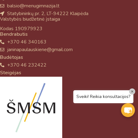
balsio@menugimnazija.lt
Statybininkų pr. 2, LT-94222 Klaipėda
Valstybės biudžetinė įstaiga
Kodas 190979923
Bendrabutis
+370 46 340163
janinapaulauskiene@gmail.com
Budėtojas
+370 46 232422
Steigėjas
×
Sveiki! Reikia konsultacijos?