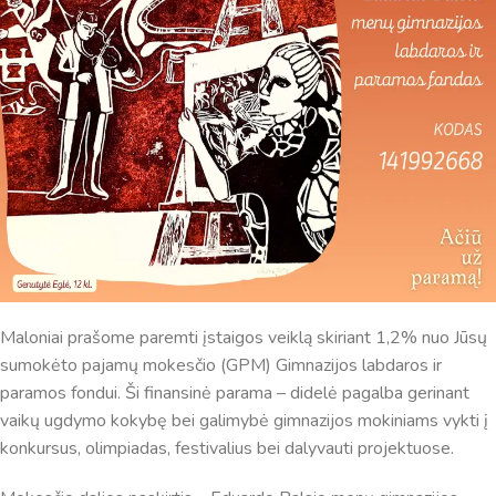
suteikia man galimybę ne tik analizuoti Jūsų klausimą, bet
dar tobulai atsimenu visą šioje svetainėje pateiktą
informaciją. Jei visgi man pritrūks išmanumo - pateiksiu
Jums reikiamus kontaktus, kur galėsite pasiklausti
atsakingo specialisto.
Taigi... kuo galėčiau Jums padėti?
Maloniai prašome paremti įstaigos veiklą skiriant 1,2% nuo Jūsų
sumokėto pajamų mokesčio (GPM) Gimnazijos labdaros ir
paramos fondui. Ši finansinė parama – didelė pagalba gerinant
vaikų ugdymo kokybę bei galimybė gimnazijos mokiniams vykti į
konkursus, olimpiadas, festivalius bei dalyvauti projektuose.