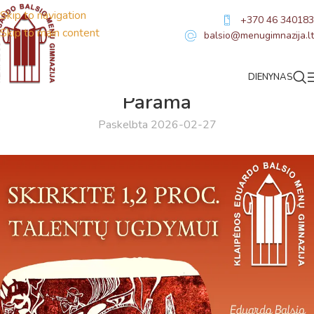
Skip to navigation
+370 46 340183
Skip to main content
balsio@menugimnazija.lt
DIENYNAS
NAUJIENOS
Parama
Paskelbta 2026-02-27
Virtualus asistentas
E. Balsio gimnazijos DI
Sveiki! Taip, aš esu virtualus. Tačiau dirbtinis intelektas