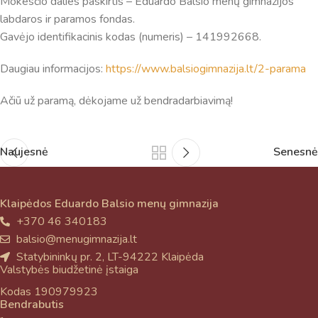
Mokesčio dalies paskirtis – Eduardo Balsio menų gimnazijos
labdaros ir paramos fondas.
Gavėjo identifikacinis kodas (numeris) – 141992668.
Daugiau informacijos:
https://www.balsiogimnazija.lt/2-parama
Ačiū už paramą, dėkojame už bendradarbiavimą!
Naujesnė
Senesnė
Klaipėdos Eduardo Balsio menų gimnazija
+370 46 340183
balsio@menugimnazija.lt
Statybininkų pr. 2, LT-94222 Klaipėda
Valstybės biudžetinė įstaiga
Kodas 190979923
Bendrabutis