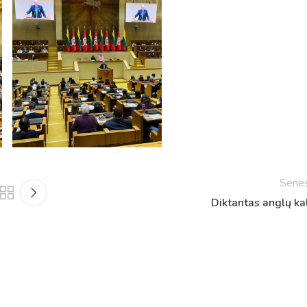
Netradicinio ugdymo dienos, atvirų durų dienos,
2025 - 2026 mokslo metų netradicinio ugdymo dienos
susirinkimai
Veiklos ir renginių planas
2025 - 2026 mokslo metų veiklos ir enginių planas
Sene
Diktantas anglų ka