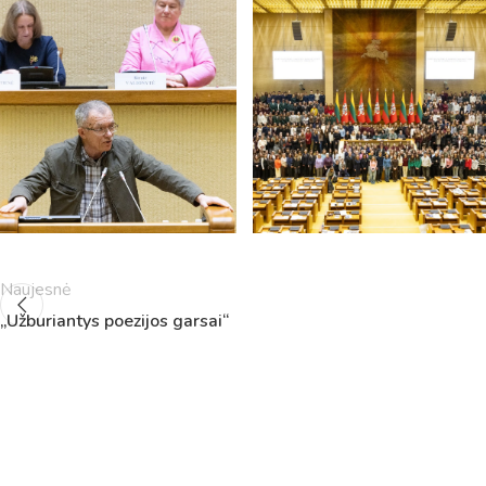
5
11:55
12:40
6
13:00
13:45
7
14:00
14:45
8
14:55
15:40
9
15:50
16:35
10
16:45
17:30
11
17:40
18:25
12
18:35
19:20
Naujesnė
„Užburiantys poezijos garsai“