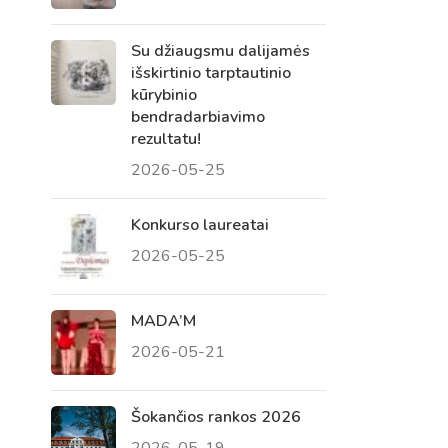
Su džiaugsmu dalijamės
išskirtinio tarptautinio
kūrybinio
bendradarbiavimo
rezultatu!
2026-05-25
Konkurso laureatai
2026-05-25
Virtualus asistentas
E. Balsio gimnazijos DI
MADA’M
2026-05-21
Sveiki! Taip, aš esu virtualus. Tačiau
dirbtinis intelektas suteikia man galimybę
ne tik analizuoti Jūsų klausimą, bet dar
Šokančios rankos 2026
tobulai atsimenu visą šioje svetainėje
2026-05-19