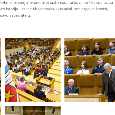
etimo, teisinę ir ekonominę sistemas. Tai buvo ne tik pažintis su
bės istorija – tai ne tik vadovėlių puslapiai, bet ir gyvos žmonių
savo šalies ateitį.
Tvarkaraščiai
Bendrojo ugdymo pamokų tvarkaraštis 2025-2026 
a
Pradinių klasių pamokų tvarkaraštis 2025-2026 m. 
Atostogos
2025 - 2026 mokslo metų atostogos