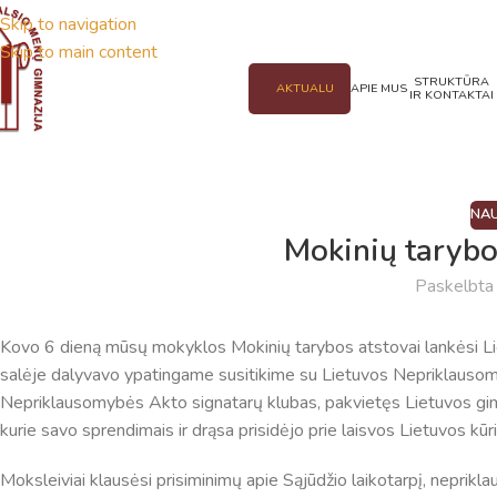
Skip to navigation
Skip to main content
STRUKTŪRA
AKTUALU
APIE MUS
IR KONTAKTAI
NAU
Mokinių tarybo
Paskelbt
Kovo 6 dieną mūsų mokyklos Mokinių tarybos atstovai lankėsi L
salėje dalyvavo ypatingame susitikime su Lietuvos Nepriklausom
Nepriklausomybės Akto signatarų klubas, pakvietęs Lietuvos gimna
kurie savo sprendimais ir drąsa prisidėjo prie laisvos Lietuvos kūr
Moksleiviai klausėsi prisiminimų apie Sąjūdžio laikotarpį, neprik