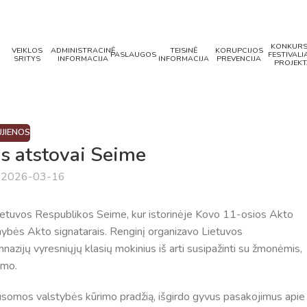
KONKURS
VEIKLOS
ADMINISTRACINĖ
TEISINĖ
KORUPCIJOS
PASLAUGOS
FESTIVALIA
SRITYS
INFORMACIJA
INFORMACIJA
PREVENCIJA
PROJEKT
JIENOS
s atstovai Seime
a 2026-03-16
ietuvos Respublikos Seime, kur istorinėje Kovo 11-osios Akto
ybės Akto signatarais. Renginį organizavo Lietuvos
zijų vyresniųjų klasių mokinius iš arti susipažinti su žmonėmis,
imo.
lausomos valstybės kūrimo pradžią, išgirdo gyvus pasakojimus apie