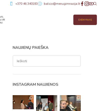
+370 46 340183
balsio@menugimnazija.lt
AI,
I IR
DIENYNAS
AI
NAUJIENŲ PAIEŠKA
INSTAGRAM NAUJIENOS