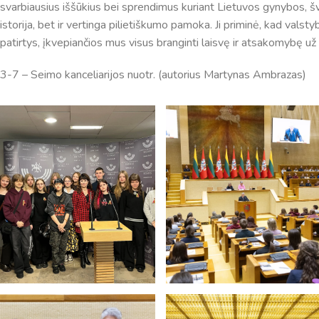
svarbiausius iššūkius bei sprendimus kuriant Lietuvos gynybos, švi
istorija, bet ir vertinga pilietiškumo pamoka. Ji priminė, kad valsty
patirtys, įkvepiančios mus visus branginti laisvę ir atsakomybę už 
3-7 – Seimo kanceliarijos nuotr. (autorius Martynas Ambrazas)
Pamokų laikas
Pamoka
Pradžia
Pabaig
1
8:00
8:45
2
8:55
9:40
3
9:50
10:35
4
10:50
11:35