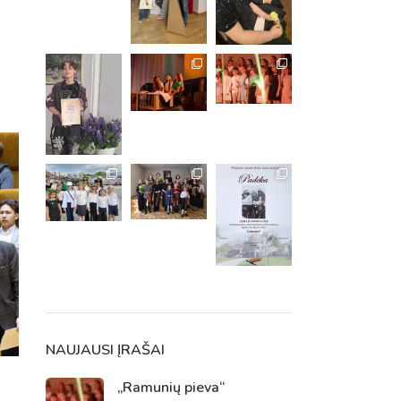
m. m.
m.
NAUJAUSI ĮRAŠAI
„Ramunių pieva“