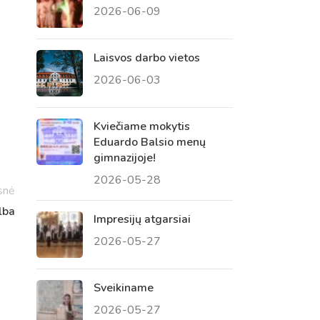
2026-06-09
 tėvų susirinkimai
, atvirų durų dienos, tėvų
Laisvos darbo vietos
2026-06-03
Kviečiame mokytis
Eduardo Balsio menų
gimnazijoje!
2026-05-28
snė
lba
Impresijų atgarsiai
2026-05-27
Sveikiname
2026-05-27