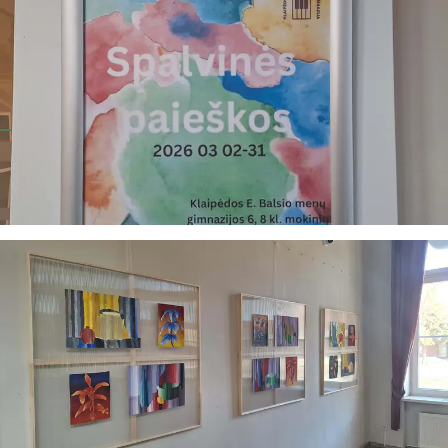
Jums reikiamus kontaktus, kur galėsite pasiklausti
atsakingo specialisto.
Taigi... kuo galėčiau Jums padėti?