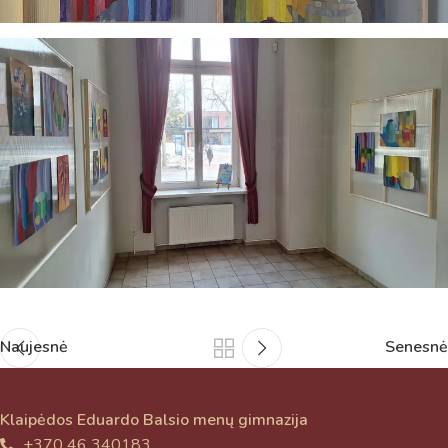
Naujesnė
Senesnė
Klaipėdos Eduardo Balsio menų gimnazija
+370 46 340183