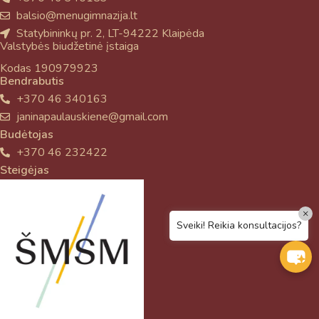
balsio@menugimnazija.lt
Statybininkų pr. 2, LT-94222 Klaipėda
Valstybės biudžetinė įstaiga
Kodas 190979923
Bendrabutis
+370 46 340163
janinapaulauskiene@gmail.com
Budėtojas
+370 46 232422
Steigėjas
×
Sveiki! Reikia konsultacijos?