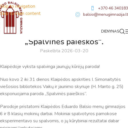
Skip to navigation
+370 46 340183
Skip to main content
balsio@menugimnazija.lt
DIENYNAS
NAUJIENOS
„Spalvinės paieškos“.
Paskelbta 2026-03-20
Klaipėdoje vyksta spalvinga jaunųjų kūrėjų paroda!
Nuo kovo 2 iki 31 dienos Klaipėdos apskrities I. Simonaitytės
viešosios bibliotekos Vaikų ir jaunimo skyriuje (H. Manto g. 25)
eksponuojama paroda „Spalvinės paieškos“.
Parodoje pristatomi Klaipėdos Eduardo Balsio menų gimnazijos
6 ir 8 klasių mokinių darbai. Mokiniai spalvotyros pamokose
eksperimentavo su spalvomis, o jų kūrybiniai rezultatai dabar
prieinami lankytojams.