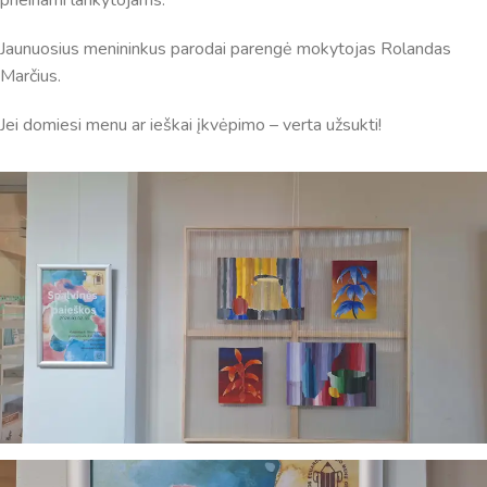
Jaunuosius menininkus parodai parengė mokytojas Rolandas
Marčius.
Jei domiesi menu ar ieškai įkvėpimo – verta užsukti!
Virtualus asistentas
E. Balsio gimnazijos DI
Sveiki! Taip, aš esu virtualus. Tačiau dirbtinis intelektas
suteikia man galimybę ne tik analizuoti Jūsų klausimą, bet
dar tobulai atsimenu visą šioje svetainėje pateiktą
informaciją. Jei visgi man pritrūks išmanumo - pateiksiu